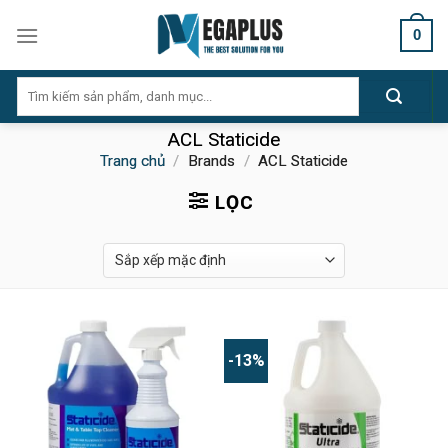
Skip
0
to
content
Tìm
kiếm:
ACL Staticide
Trang chủ
/
Brands
/
ACL Staticide
LỌC
-13%