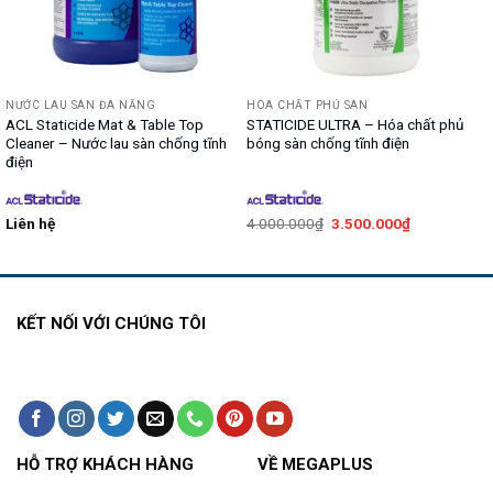
NƯỚC LAU SÀN ĐA NĂNG
HÓA CHẤT PHỦ SÀN
ACL Staticide Mat & Table Top
STATICIDE ULTRA – Hóa chất phủ
Cleaner – Nước lau sàn chống tĩnh
bóng sàn chống tĩnh điện
điện
Giá
Giá
Liên hệ
4.000.000
₫
3.500.000
₫
gốc
hiện
là:
tại
4.000.000₫.
là:
3.500.000₫.
KẾT NỐI VỚI CHÚNG TÔI
HỖ TRỢ KHÁCH HÀNG
VỀ MEGAPLUS