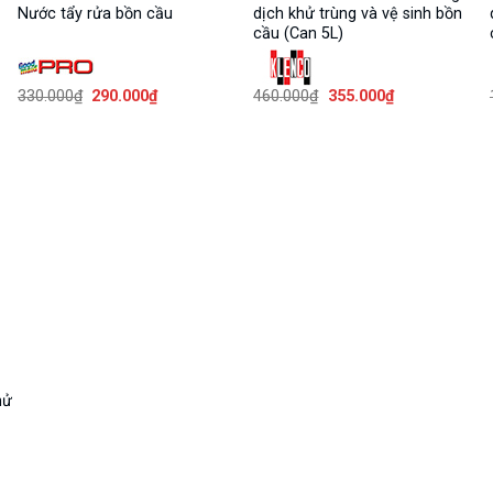
Nước tẩy rửa bồn cầu
dịch khử trùng và vệ sinh bồn
cầu (Can 5L)
Giá
Giá
Giá
Giá
330.000
₫
290.000
₫
460.000
₫
355.000
₫
gốc
hiện
gốc
hiện
là:
tại
là:
tại
330.000₫.
là:
460.000₫.
là:
290.000₫.
355.000₫.
hử