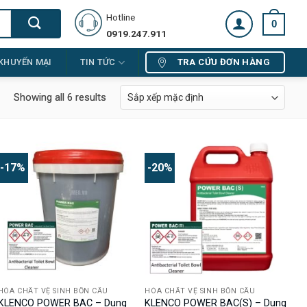
Hotline
0
0919.247.911
TRA CỨU ĐƠN HÀNG
KHUYẾN MẠI
TIN TỨC
Showing all 6 results
-17%
-20%
HÓA CHẤT VỆ SINH BỒN CẦU
HÓA CHẤT VỆ SINH BỒN CẦU
KLENCO POWER BAC – Dung
KLENCO POWER BAC(S) – Dung