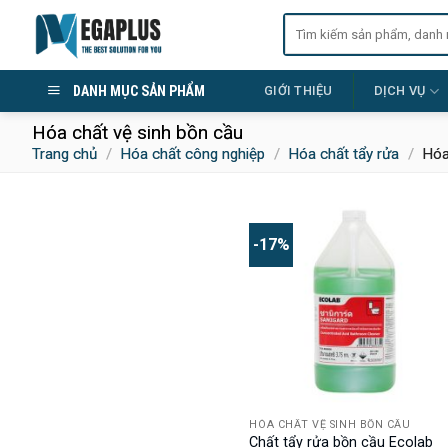
Skip
Tìm
to
kiếm:
content
DANH MỤC SẢN PHẨM
GIỚI THIỆU
DỊCH VỤ
Hóa chất vệ sinh bồn cầu
Trang chủ
/
Hóa chất công nghiệp
/
Hóa chất tẩy rửa
/
Hóa 
-17%
HÓA CHẤT VỆ SINH BỒN CẦU
Chất tẩy rửa bồn cầu Ecolab