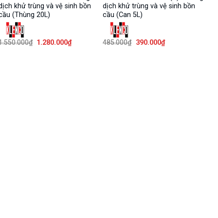
dịch khử trùng và vệ sinh bồn
dịch khử trùng và vệ sinh bồn
cầu (Thùng 20L)
cầu (Can 5L)
Giá
Giá
Giá
Giá
1.550.000
₫
1.280.000
₫
485.000
₫
390.000
₫
gốc
hiện
gốc
hiện
là:
tại
là:
tại
1.550.000₫.
là:
485.000₫.
là:
1.280.000₫.
390.000₫.