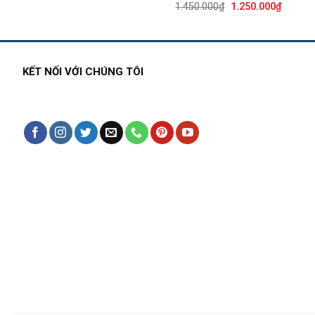
Giá
Giá
1.450.000
₫
1.250.000
₫
gốc
hiện
là:
tại
1.450.000₫.
là:
1.250.0
KẾT NỐI VỚI CHÚNG TÔI