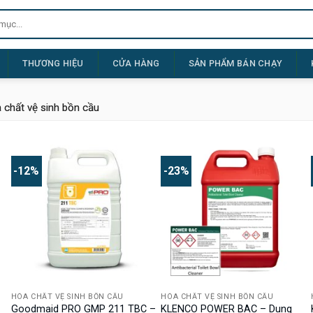
THƯƠNG HIỆU
CỬA HÀNG
SẢN PHẨM BÁN CHẠY
chất vệ sinh bồn cầu
-12%
-23%
HÓA CHẤT VỆ SINH BỒN CẦU
HÓA CHẤT VỆ SINH BỒN CẦU
Goodmaid PRO GMP 211 TBC –
KLENCO POWER BAC – Dung