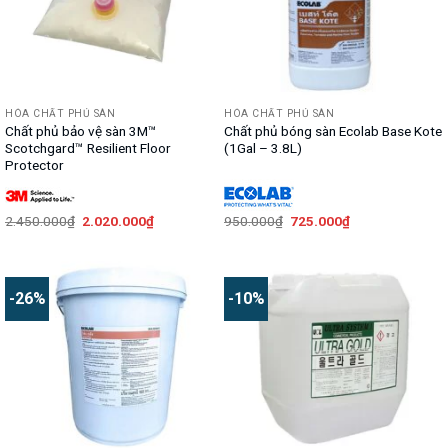
HÓA CHẤT PHỦ SÀN
HÓA CHẤT PHỦ SÀN
Chất phủ bảo vệ sàn 3M™
Chất phủ bóng sàn Ecolab Base Kote
Scotchgard™ Resilient Floor
(1Gal – 3.8L)
Protector
Giá
Giá
Giá
Giá
2.450.000
₫
2.020.000
₫
950.000
₫
725.000
₫
gốc
hiện
gốc
hiện
là:
tại
là:
tại
2.450.000₫.
là:
950.000₫.
là:
2.020.000₫.
725.000₫.
-26%
-10%