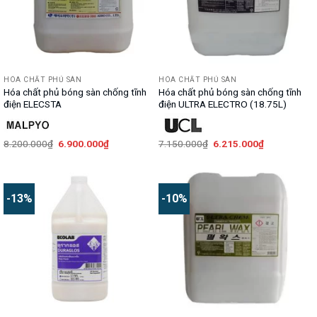
HÓA CHẤT PHỦ SÀN
HÓA CHẤT PHỦ SÀN
Hóa chất phủ bóng sàn chống tĩnh
Hóa chất phủ bóng sàn chống tĩnh
điện ELECSTA
điện ULTRA ELECTRO (18.75L)
Giá
Giá
Giá
Giá
8.200.000
₫
6.900.000
₫
7.150.000
₫
6.215.000
₫
gốc
hiện
gốc
hiện
là:
tại
là:
tại
8.200.000₫.
là:
7.150.000₫.
là:
6.900.000₫.
6.215.000₫.
-13%
-10%