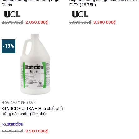
Gloss
FLEX (18.75L)
Giá
Giá
Giá
Giá
2.200.000
₫
2.050.000
₫
3.800.000
₫
3.300.000
₫
gốc
hiện
gốc
hiện
là:
tại
là:
tại
2.200.000₫.
là:
3.800.000₫.
là:
2.050.000₫.
3.300.000₫.
-13%
HÓA CHẤT PHỦ SÀN
STATICIDE ULTRA – Hóa chất phủ
bóng sàn chống tĩnh điện
Giá
Giá
4.000.000
₫
3.500.000
₫
gốc
hiện
là:
tại