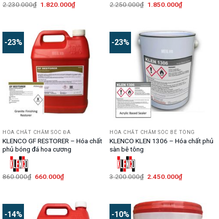
Giá
Giá
Giá
Giá
2.230.000
₫
1.820.000
₫
2.250.000
₫
1.850.000
₫
gốc
hiện
gốc
hiện
là:
tại
là:
tại
2.230.000₫.
là:
2.250.000₫.
là:
1.820.000₫.
1.850.000₫.
-23%
-23%
HÓA CHẤT CHĂM SÓC ĐÁ
HÓA CHẤT CHĂM SÓC BÊ TÔNG
KLENCO GF RESTORER – Hóa chất
KLENCO KLEN 1306 – Hóa chất phủ
phủ bóng đá hoa cương
sàn bê tông
Giá
Giá
Giá
Giá
860.000
₫
660.000
₫
3.200.000
₫
2.450.000
₫
gốc
hiện
gốc
hiện
là:
tại
là:
tại
860.000₫.
là:
3.200.000₫.
là:
660.000₫.
2.450.000₫.
-14%
-10%