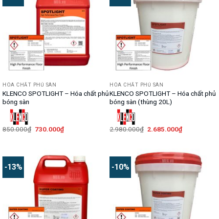
HÓA CHẤT PHỦ SÀN
HÓA CHẤT PHỦ SÀN
KLENCO SPOTLIGHT – Hóa chất phủ
KLENCO SPOTLIGHT – Hóa chất phủ
bóng sàn
bóng sàn (thùng 20L)
Giá
Giá
Giá
Giá
850.000
₫
730.000
₫
2.980.000
₫
2.685.000
₫
gốc
hiện
gốc
hiện
là:
tại
là:
tại
850.000₫.
là:
2.980.000₫.
là:
730.000₫.
2.685.000₫.
-13%
-10%