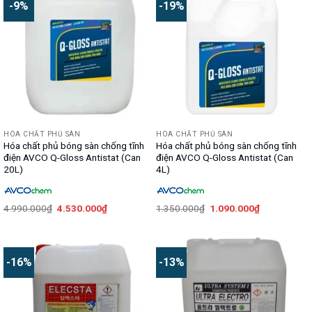
-9%
-19%
HÓA CHẤT PHỦ SÀN
HÓA CHẤT PHỦ SÀN
Hóa chất phủ bóng sàn chống tĩnh
Hóa chất phủ bóng sàn chống tĩnh
điện AVCO Q-Gloss Antistat (Can
điện AVCO Q-Gloss Antistat (Can
20L)
4L)
Giá
Giá
Giá
Giá
4.990.000
₫
4.530.000
₫
1.350.000
₫
1.090.000
₫
gốc
hiện
gốc
hiện
là:
tại
là:
tại
4.990.000₫.
là:
1.350.000₫.
là:
4.530.000₫.
1.090.000₫.
-16%
-13%