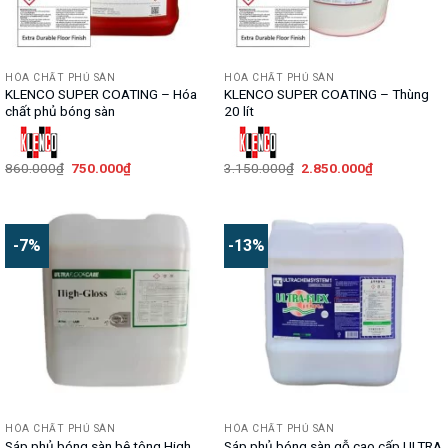
HÓA CHẤT PHỦ SÀN
HÓA CHẤT PHỦ SÀN
KLENCO SUPER COATING – Hóa
KLENCO SUPER COATING – Thùng
chất phủ bóng sàn
20 lít
Giá
Giá
Giá
Giá
860.000
₫
750.000
₫
3.150.000
₫
2.850.000
₫
gốc
hiện
gốc
hiện
là:
tại
là:
tại
860.000₫.
là:
3.150.000₫.
là:
750.000₫.
2.850.000₫.
-7%
-13%
HÓA CHẤT PHỦ SÀN
HÓA CHẤT PHỦ SÀN
Sáp phủ bóng sàn bê tông High
Sáp phủ bóng sàn gỗ cao cấp ULTRA