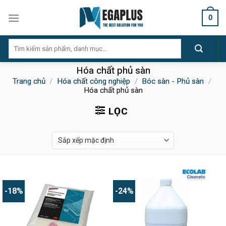
Skip
0
to
content
Tìm
kiếm:
Hóa chất phủ sàn
Trang chủ
/
Hóa chất công nghiệp
/
Bóc sàn - Phủ sàn
/
Hóa chất phủ sàn
LỌC
-18%
-24%