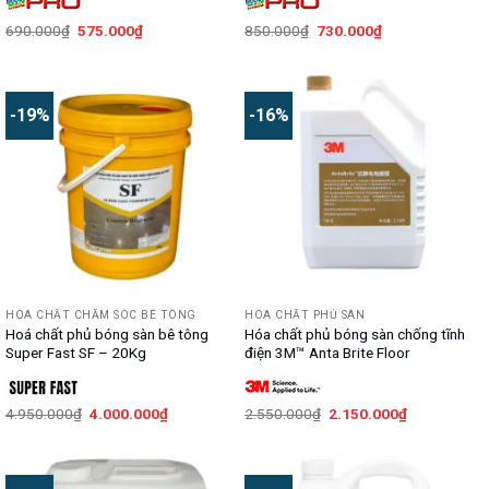
Giá
Giá
Giá
Giá
690.000
₫
575.000
₫
850.000
₫
730.000
₫
gốc
hiện
gốc
hiện
là:
tại
là:
tại
690.000₫.
là:
850.000₫.
là:
575.000₫.
730.000₫.
-19%
-16%
HÓA CHẤT CHĂM SÓC BÊ TÔNG
HÓA CHẤT PHỦ SÀN
Hoá chất phủ bóng sàn bê tông
Hóa chất phủ bóng sàn chống tĩnh
Super Fast SF – 20Kg
điện 3M™ Anta Brite Floor
Giá
Giá
Giá
Giá
4.950.000
₫
4.000.000
₫
2.550.000
₫
2.150.000
₫
gốc
hiện
gốc
hiện
là:
tại
là:
tại
4.950.000₫.
là:
2.550.000₫.
là:
4.000.000₫.
2.150.000₫.