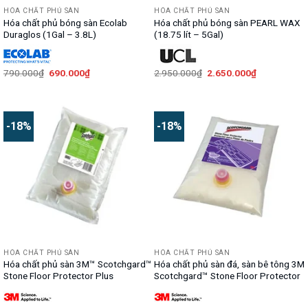
HÓA CHẤT PHỦ SÀN
HÓA CHẤT PHỦ SÀN
Hóa chất phủ bóng sàn Ecolab
Hóa chất phủ bóng sàn PEARL WAX
Duraglos (1Gal – 3.8L)
(18.75 lít – 5Gal)
Giá
Giá
Giá
Giá
790.000
₫
690.000
₫
2.950.000
₫
2.650.000
₫
gốc
hiện
gốc
hiện
là:
tại
là:
tại
790.000₫.
là:
2.950.000₫.
là:
690.000₫.
2.650.000₫.
-18%
-18%
HÓA CHẤT PHỦ SÀN
HÓA CHẤT PHỦ SÀN
Hóa chất phủ sàn 3M™ Scotchgard™
Hóa chất phủ sàn đá, sàn bê tông 3M
Stone Floor Protector Plus
Scotchgard™ Stone Floor Protector