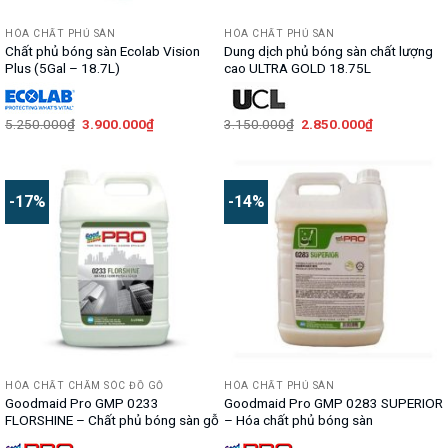
HÓA CHẤT PHỦ SÀN
HÓA CHẤT PHỦ SÀN
Chất phủ bóng sàn Ecolab Vision
Dung dịch phủ bóng sàn chất lượng
Plus (5Gal – 18.7L)
cao ULTRA GOLD 18.75L
Giá
Giá
Giá
Giá
5.250.000
₫
3.900.000
₫
3.150.000
₫
2.850.000
₫
gốc
hiện
gốc
hiện
là:
tại
là:
tại
5.250.000₫.
là:
3.150.000₫.
là:
3.900.000₫.
2.850.000₫.
-17%
-14%
HÓA CHẤT CHĂM SÓC ĐỒ GỖ
HÓA CHẤT PHỦ SÀN
Goodmaid Pro GMP 0233
Goodmaid Pro GMP 0283 SUPERIOR
FLORSHINE – Chất phủ bóng sàn gỗ
– Hóa chất phủ bóng sàn