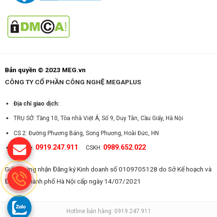
Bản quyền © 2023 MEG.vn
CÔNG TY CỔ PHẦN CÔNG NGHỆ MEGAPLUS
Địa chỉ giao dịch:
TRỤ SỞ: Tầng 10, Tòa nhà Việt Á, Số 9, Duy Tân, Cầu Giấy, Hà Nội
CS 2: Đường Phương Bảng, Song Phương, Hoài Đức, HN
0919.247.911
0989.652.022
Hotline:
CSKH:
Giấy chứng nhận Đăng ký Kinh doanh số 0109705128 do Sở Kế hoạch và
Đầu tư Thành phố Hà Nội cấp ngày 14/07/2021
Hotline bán hàng: 0919.247.911