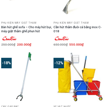
PHỤ KIỆN MÁY GIẶT THẢM
PHỤ KIỆN MÁY GIẶT THẢM
Bàn hút ghế sofa – Cho máy hút bụi,
Cần hút thảm đuôi cá bằng inox C-
máy giặt thảm ghế phun hút
018
Giá
Giá
Giá
Giá
250.000
₫
200.000
₫
650.000
₫
550.000
₫
gốc
hiện
gốc
hiện
là:
tại
là:
tại
250.000₫.
là:
650.000₫.
là:
200.000₫.
550.000₫.
-18%
-12%
CÂY GẮP RÁC
XE VẮT NƯỚC