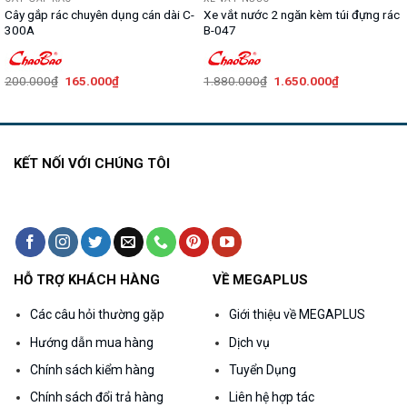
Cây gắp rác chuyên dụng cán dài C-
Xe vắt nước 2 ngăn kèm túi đựng rác
300A
B-047
Giá
Giá
Giá
Giá
200.000
₫
165.000
₫
1.880.000
₫
1.650.000
₫
gốc
hiện
gốc
hiện
là:
tại
là:
tại
200.000₫.
là:
1.880.000₫.
là:
165.000₫.
1.650.000₫.
KẾT NỐI VỚI CHÚNG TÔI
HỖ TRỢ KHÁCH HÀNG
VỀ MEGAPLUS
Các câu hỏi thường gặp
Giới thiệu về MEGAPLUS
Hướng dẫn mua hàng
Dịch vụ
Chính sách kiểm hàng
Tuyển Dụng
Chính sách đổi trả hàng
Liên hệ hợp tác