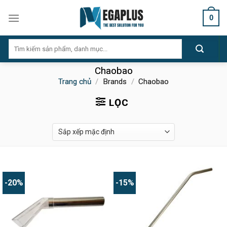
Skip
0
to
content
Tìm
kiếm:
Chaobao
Trang chủ
/
Brands
/
Chaobao
LỌC
-20%
-15%