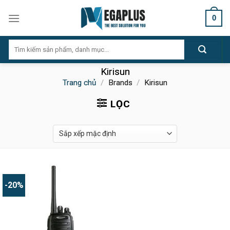
Skip
0
to
content
Tìm
kiếm:
Kirisun
Trang chủ
/
Brands
/
Kirisun
LỌC
-20%