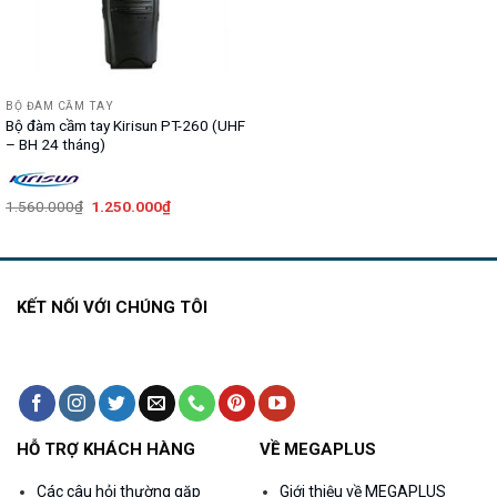
BỘ ĐÀM CẦM TAY
Bộ đàm cầm tay Kirisun PT-260 (UHF
– BH 24 tháng)
Giá
Giá
1.560.000
₫
1.250.000
₫
gốc
hiện
là:
tại
1.560.000₫.
là:
1.250.000₫.
KẾT NỐI VỚI CHÚNG TÔI
HỖ TRỢ KHÁCH HÀNG
VỀ MEGAPLUS
Các câu hỏi thường gặp
Giới thiệu về MEGAPLUS