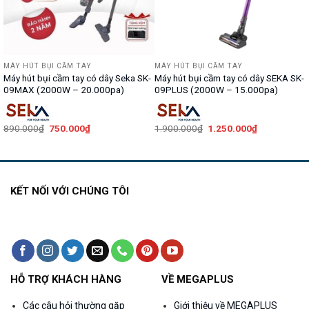
MÁY HÚT BỤI CẦM TAY
MÁY HÚT BỤI CẦM TAY
Máy hút bụi cầm tay có dây Seka SK-
Máy hút bụi cầm tay có dây SEKA SK-
09MAX (2000W – 20.000pa)
09PLUS (2000W – 15.000pa)
Giá
Giá
Giá
Giá
890.000
₫
750.000
₫
1.900.000
₫
1.250.000
₫
gốc
hiện
gốc
hiện
là:
tại
là:
tại
890.000₫.
là:
1.900.000₫.
là:
750.000₫.
1.250.000₫.
KẾT NỐI VỚI CHÚNG TÔI
HỖ TRỢ KHÁCH HÀNG
VỀ MEGAPLUS
Các câu hỏi thường gặp
Giới thiệu về MEGAPLUS