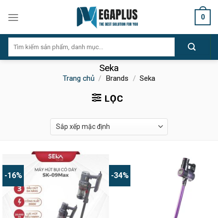
Skip
0
to
content
Tìm
kiếm:
Seka
Trang chủ
/
Brands
/
Seka
LỌC
-16%
-34%