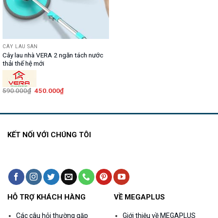
CÂY LAU SÀN
Cây lau nhà VERA 2 ngăn tách nước
thải thế hệ mới
Giá
Giá
590.000
₫
450.000
₫
gốc
hiện
là:
tại
590.000₫.
là:
450.000₫.
KẾT NỐI VỚI CHÚNG TÔI
HỖ TRỢ KHÁCH HÀNG
VỀ MEGAPLUS
Các câu hỏi thường gặp
Giới thiệu về MEGAPLUS