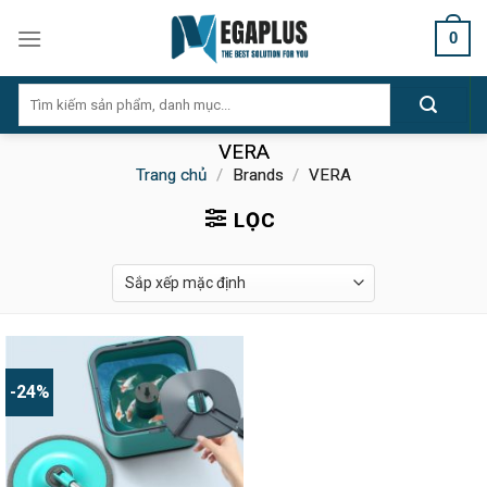
Skip
0
to
content
Tìm
kiếm:
VERA
Trang chủ
/
Brands
/
VERA
LỌC
-24%