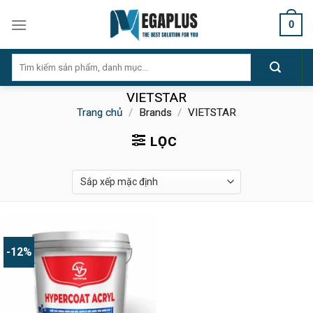
Skip
0
to
content
Tìm
kiếm:
VIETSTAR
Trang chủ
/
Brands
/
VIETSTAR
LỌC
-12%