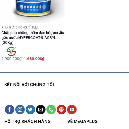
PHỤ GIA CHỐNG THẤM
Chất phủ chống thấm đàn hồi, acrylic
gốc nước HYPERCOAT® ACRYL
(20Kg)
Giá
Giá
1.900.000
₫
1.680.000
₫
gốc
hiện
là:
tại
1.900.000₫.
là:
1.680.000₫.
KẾT NỐI VỚI CHÚNG TÔI
HỖ TRỢ KHÁCH HÀNG
VỀ MEGAPLUS