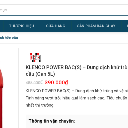
THƯƠNG HIỆU
CỬA HÀNG
SẢN PHẨM BÁN CHẠY
inh bồn cầu
KLENCO POWER BAC(S) – Dung dịch khử trùn
cầu (Can 5L)
Giá
390.000
₫
Giá
₫
485.000
gốc
hiện
là:
tại
KLENCO POWER BAC(S) – Dung dịch khử trùng và vệ si
485.000₫.
là:
390.000₫.
Tính năng vượt trội, hiệu quả làm sạch cao, Tiêu chuẩn
nhất thị trường
Thông tin vận chuyển: