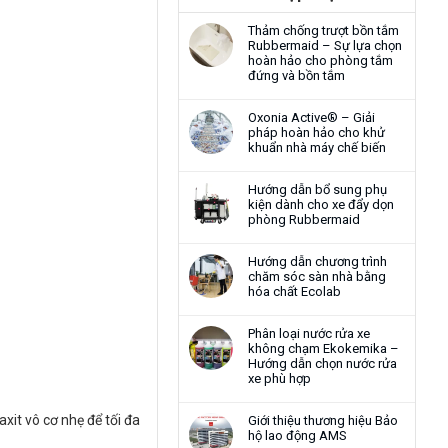
Thảm chống trượt bồn tắm
Rubbermaid – Sự lựa chọn
hoàn hảo cho phòng tắm
đứng và bồn tắm
Oxonia Active® – Giải
pháp hoàn hảo cho khử
khuẩn nhà máy chế biến
Hướng dẫn bổ sung phụ
kiện dành cho xe đẩy dọn
phòng Rubbermaid
Hướng dẫn chương trình
chăm sóc sàn nhà bằng
hóa chất Ecolab
Phân loại nước rửa xe
không chạm Ekokemika –
Hướng dẫn chọn nước rửa
xe phù hợp
xit vô cơ nhẹ để tối đa
Giới thiệu thương hiệu Bảo
hộ lao động AMS