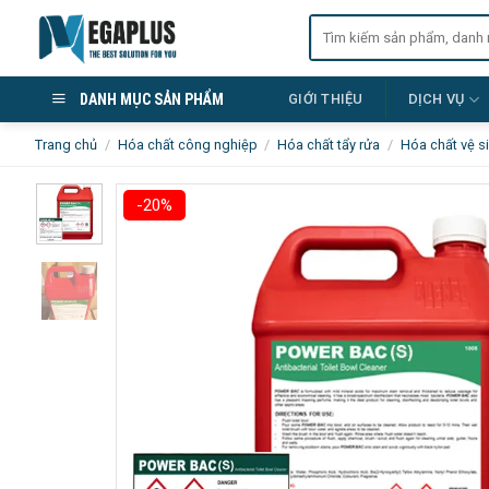
Skip
Tìm
to
kiếm:
content
DANH MỤC SẢN PHẨM
GIỚI THIỆU
DỊCH VỤ
Trang chủ
/
Hóa chất công nghiệp
/
Hóa chất tẩy rửa
/
Hóa chất vệ s
-20%