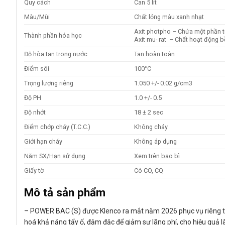
Quy cách
Can 5 lít
Màu/Mùi
Chất lỏng màu xanh nhạt
Axit photpho – Chứa một phần
Thành phần hóa học
Axit mu- rat – Chất hoạt động 
Độ hòa tan trong nước
Tan hoàn toàn
Điểm sôi
100°C
Trọng lượng riêng
1.050 +/- 0.02 g/cm3
Độ PH
1.0 +/- 0.5
Độ nhớt
18 ± 2 sec
Điểm chớp cháy (T.C.C.)
Không cháy
Giới hạn cháy
Không áp dụng
Năm SX/Hạn sử dụng
Xem trên bao bì
Giấy tờ
Có CO, CQ
Mô tả sản phẩm
– POWER BAC (S) được Klenco ra mắt năm 2026 phục vụ riêng thị t
hoá khả năng tẩy ố, đậm đặc để giảm sự lãng phí, cho hiệu quả l