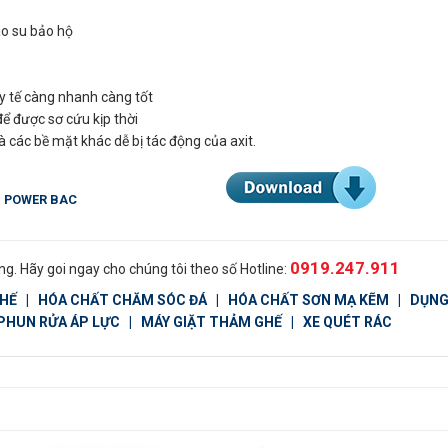
ao su bảo hộ
 y tế càng nhanh càng tốt
để được sơ cứu kịp thời
 các bề mặt khác dễ bị tác động của axit.
O
POWER BAC
0919.247.911
g. Hãy goi ngay cho chúng tôi theo số Hotline:
GHẾ
|
HÓA CHẤT CHĂM SÓC ĐÁ
|
HÓA CHẤT SƠN MẠ KẼM
|
DỤNG
PHUN RỬA ÁP LỰC
|
MÁY GIẶT THẢM GHẾ
|
XE QUÉT RÁC