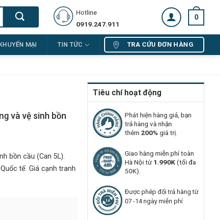
Hotline
0
0919.247.911
TRA CỨU ĐƠN HÀNG
KHUYẾN MẠI
TIN TỨC
Tiêu chí hoạt động
g và vệ sinh bồn
Phát hiện hàng giả, bạn
trả hàng và nhận
thêm
200%
giá trị.
Giao hàng miễn phí toàn
nh bồn cầu (Can 5L).
Hà Nội từ
1.990K
(tối đa
 Quốc tế. Giá cạnh tranh
50K).
Được phép đổi trả hàng từ
07 -14 ngày miễn phí