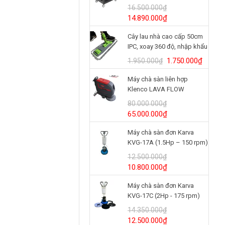
BRUTE® 3 tầng
16.500.000
₫
Model/SKU: 2196862
Giá
Giá
14.890.000
₫
gốc
hiện
Cây lau nhà cao cấp 50cm
là:
tại
IPC, xoay 360 độ, nhập khẩu
16.500.000₫.
là:
Italy
14.890.000₫.
Giá
Giá
1.750.000
₫
1.950.000
₫
gốc
hiện
Máy chà sàn liên hợp
là:
tại
Klenco LAVA FLOW
1.950.000₫.
là:
(24V/125Ah)
1.750.
80.000.000
₫
Giá
Giá
65.000.000
₫
gốc
hiện
Máy chà sàn đơn Karva
là:
tại
KVG-17A (1.5Hp – 150 rpm)
80.000.000₫.
là:
65.000.000₫.
12.500.000
₫
Giá
Giá
10.800.000
₫
gốc
hiện
Máy chà sàn đơn Karva
là:
tại
KVG-17C (2Hp - 175 rpm)
12.500.000₫.
là:
10.800.000₫.
14.350.000
₫
Giá
Giá
12.500.000
₫