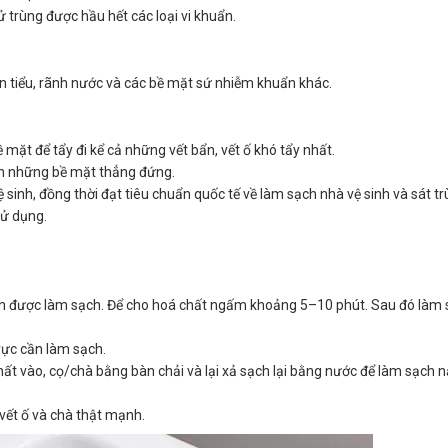
trùng được hầu hết các loại vi khuẩn.
 tiểu, rãnh nước và các bề mặt sứ nhiễm khuẩn khác.
ề mặt để tẩy đi kể cả những vết bẩn, vết ố khó tẩy nhất.
ch những bề mặt thẳng đứng.
 sinh, đồng thời đạt tiêu chuẩn quốc tế về làm sạch nhà vệ sinh và sát t
sử dụng.
ần được làm sạch. Để cho hoá chất ngấm khoảng 5–10 phút. Sau đó làm 
vực cần làm sạch.
ất vào, cọ/chà bằng bàn chải và lại xả sạch lại bằng nước để làm sạch n
vết ố và chà thật mạnh.