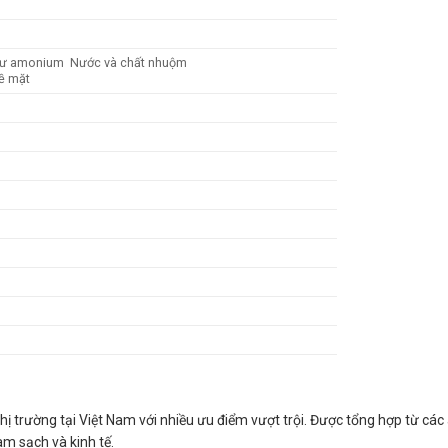
 tư amonium Nước và chất nhuộm
bề mặt
rường tại Việt Nam với nhiều ưu điểm vượt trội. Được tổng hợp từ các a
àm sạch và kinh tế.