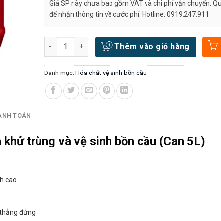
Giá SP này chưa bao gồm VAT và chi phí vận chuyển. Quý
để nhận thông tin về cước phí. Hotline: 0919.247.911
Số lượng
Thêm vào giỏ hàng
Danh mục:
Hóa chất vệ sinh bồn cầu
ANH TOÁN
hử trùng và vệ sinh bồn cầu (Can 5L)
ch cao
 thẳng đứng