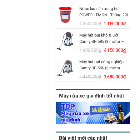
gốc
hiện
Nước lau sàn trung tính
là:
tại
POWER LEMON - Thùng 20L
14.350.000₫.
là:
12.500.000₫.
Giá
Giá
1.150.000
₫
1.350.000
₫
gốc
hiện
Máy hút bụi khô & ướt
là:
tại
Camry BF-585 (3 motor –
1.350.000₫.
là:
80L)
1.150.
Giá
Giá
4.150.000
₫
4.900.000
₫
gốc
hiện
Máy hút bụi công nghiệp
là:
tại
Camry BF-580 (2 motor –
4.900.000₫.
là:
70L)
4.150.
Giá
Giá
3.680.000
₫
4.450.000
₫
gốc
hiện
là:
tại
Máy rửa xe gia đình tốt nhất
4.450.000₫.
là:
3.680.
Bài viết mới cập nhật