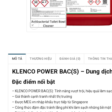
MÔ TẢ
THƯƠNG HIỆU
ĐÁNH GIÁ (0)
THÔNG TIN TH
KLENCO POWER BAC(S) – Dung dịch k
Đặc điểm nổi bật
– KLENCO POWER BAC(S): Tính năng vượt trội, hiệu quả làm sạ
– Giá thành cạnh tranh nhất thị trường
– Được MEG.vn nhập khẩu trực tiếp từ Singapore
– Công thức đậm đặc tránh lãng phí khi làm sạch những bề mặt