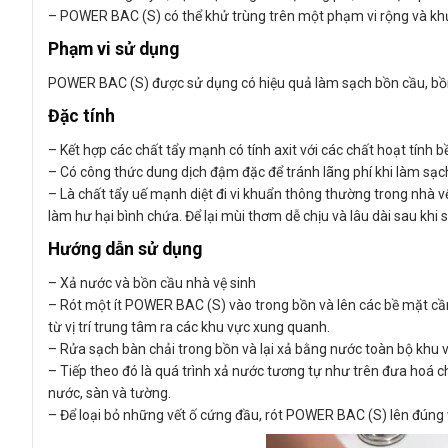
– POWER BAC (S) có thể khử trùng trên một phạm vi rộng và khử 
Phạm vi sử dụng
POWER BAC (S) được sử dụng có hiệu quả làm sạch bồn cầu, bồn
Đặc tính
– Kết hợp các chất tẩy mạnh có tính axit với các chất hoạt tính b
– Có công thức dung dịch đậm đặc để tránh lãng phí khi làm sạ
– Là chất tẩy uế mạnh diệt đi vi khuẩn thông thường trong nhà vệ
làm hư hại bình chứa. Để lại mùi thơm dễ chịu và lâu dài sau khi 
Hướng dẫn sử dụng
– Xả nước và bồn cầu nhà vệ sinh
– Rót một ít POWER BAC (S) vào trong bồn và lên các bề mặt c
từ vị trí trung tâm ra các khu vực xung quanh.
– Rửa sạch bàn chải trong bồn và lại xả bằng nước toàn bộ khu 
– Tiếp theo đó là quá trình xả nước tương tự như trên đưa hoá ch
nước, sàn và tường.
– Để loại bỏ những vết ố cứng đầu, rót POWER BAC (S) lên đúng 