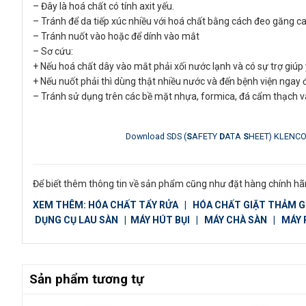
– Đây là hoá chất có tính axit yếu.
– Tránh để da tiếp xúc nhiều với hoá chất bằng cách đeo găng c
– Tránh nuốt vào hoặc để dính vào mắt
– Sơ cứu:
+ Nếu hoá chất dây vào mắt phải xối nước lạnh và có sự trợ giúp
+ Nếu nuốt phải thì dùng thật nhiều nước và đến bệnh viện ngay 
– Tránh sử dụng trên các bề mặt nhựa, formica, đá cẩm thạch và
Download SDS (
S
AFETY
D
ATA
S
HEET) KLENC
Để biết thêm thông tin về sản phẩm cũng như đặt hàng chính hãn
XEM THÊM:
HÓA CHẤT TẨY RỬA
|
HÓA CHẤT GIẶT THẢM 
DỤNG CỤ LAU SÀN
|
MÁY HÚT BỤI
|
MÁY CHÀ SÀN
|
MÁY 
Sản phẩm tương tự