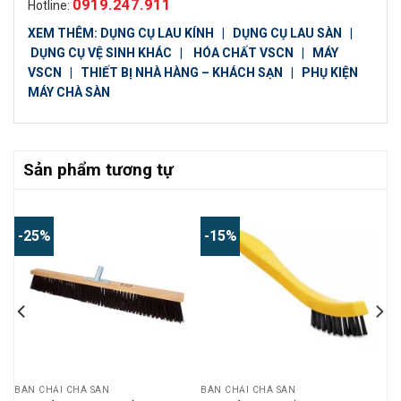
0919.247.911
Hotline:
XEM THÊM:
DỤNG CỤ LAU KÍNH
|
DỤNG CỤ LAU SÀN
|
DỤNG CỤ VỆ SINH KHÁC
|
HÓA CHẤT VSCN
|
MÁY
VSCN
|
THIẾT BỊ NHÀ HÀNG – KHÁCH SẠN
|
PHỤ KIỆN
MÁY CHÀ SÀN
Sản phẩm tương tự
-25%
-15%
BÀN CHẢI CHÀ SÀN
BÀN CHẢI CHÀ SÀN