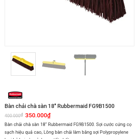
Bàn chải chà sàn 18″ Rubbermaid FG9B1500
Giá
350.000
₫
Giá
₫
400.000
gốc
hiện
là:
tại
Bàn chải chà sàn 18″ Rubbermaid FG9B1500. Sợi cước cứng cọ
400.000₫.
là:
350.000₫.
sạch hiệu quả cao, Lông bàn chải làm bằng sợi Polypropylene