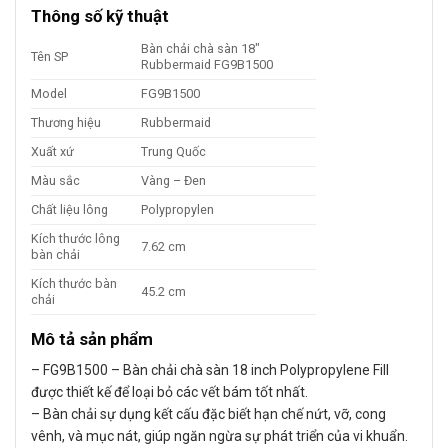
Thông số kỹ thuật
Bàn chải chà sàn 18″
Tên SP
Rubbermaid FG9B1500
Model
FG9B1500
Thương hiệu
Rubbermaid
Xuất xứ
Trung Quốc
Màu sắc
Vàng – Đen
Chất liệu lông
Polypropylen
Kích thước lông
7.62 cm
bàn chải
Kích thước bàn
45.2 cm
chải
Mô tả sản phẩm
– FG9B1500 – Bàn chải chà sàn 18 inch Polypropylene Fill
được thiết kế để loại bỏ các vết bám tốt nhất.
– Bàn chải sự dụng kết cấu đặc biết hạn chế nứt, vỡ, cong
vênh, và mục nát, giúp ngăn ngừa sự phát triển của vi khuẩn.