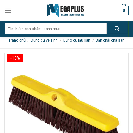
Skip
0
to
content
Tìm
kiếm:
Trang chủ
/
Dụng cụ vệ sinh
/
Dụng cụ lau sàn
/
Bàn chải chà sàn
-13%