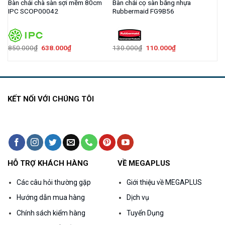
n
Bàn chải chà sàn sợi mềm 80cm
Bàn chải cọ sàn bằng nhựa
IPC SCOP00042
Rubbermaid FG9B56
Giá
Giá
Giá
Giá
850.000
₫
638.000
₫
130.000
₫
110.000
₫
gốc
hiện
gốc
hiện
là:
tại
là:
tại
850.000₫.
là:
130.000₫.
là:
638.000₫.
110.000₫.
KẾT NỐI VỚI CHÚNG TÔI
HỖ TRỢ KHÁCH HÀNG
VỀ MEGAPLUS
Các câu hỏi thường gặp
Giới thiệu về MEGAPLUS
Hướng dẫn mua hàng
Dịch vụ
Chính sách kiểm hàng
Tuyển Dụng