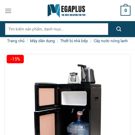
Skip
0
to
content
Tìm
kiếm:
Trang chủ
/
Máy dân dụng
/
Thiết bị nhà bếp
/
Cây nước nóng lạnh
-15%