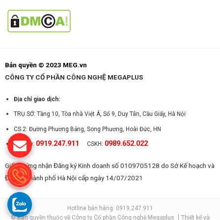
Bản quyền © 2023 MEG.vn
CÔNG TY CỔ PHẦN CÔNG NGHỆ MEGAPLUS
Địa chỉ giao dịch:
TRỤ SỞ: Tầng 10, Tòa nhà Việt Á, Số 9, Duy Tân, Cầu Giấy, Hà Nội
CS 2: Đường Phương Bảng, Song Phương, Hoài Đức, HN
0919.247.911
0989.652.022
Hotline:
CSKH:
Giấy chứng nhận Đăng ký Kinh doanh số 0109705128 do Sở Kế hoạch và
Đầu tư Thành phố Hà Nội cấp ngày 14/07/2021
Hotline bán hàng: 0919.247.911
© Bản quyền thuộc về Công ty Cổ phần Công nghệ Megaplus
Thiết kế và