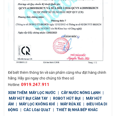
Để biết thêm thông tin về sản phẩm cũng như đặt hàng chính
hãng. Hãy goi ngay cho chúng tôi theo số
0919.247.911
Hotline:
XEM THÊM:
MÁY LỌC NƯỚC
|
CÂY NƯỚC NÓNG LẠNH
|
MÁY HÚT BỤI CẦM TAY
|
ROBOT HÚT BỤI
|
MÁY HÚT
ẨM
|
MÁY LỌC KHÔNG KHÍ
|
MÁY RỬA XE
|
ĐIỀU HÒA DI
ĐỘNG
|
CÁC LOẠI QUẠT
|
THIẾT BỊ NHÀ BẾP KHÁC