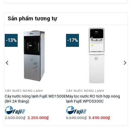
Sản phẩm tương tự
-13%
-17%
CÂY NƯỚC NÓNG LẠNH
CÂY NƯỚC NÓNG LẠNH
E
Cây nước nóng lạnh FujiE WD1500E
Máy lọc nước RO tích hợp nóng
(BH 24 tháng)
lạnh FujiE WPD5300C
Giá
Giá
Giá
Giá
2.600.000
₫
2.250.000
₫
6.640.000
₫
5.490.000
₫
gốc
hiện
gốc
hiện
là:
tại
là:
tại
2.600.000₫.
là:
6.640.000₫.
là: