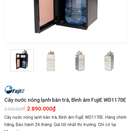
Cây nước nóng lạnh bàn trà, Bình âm FujiE WD1170E
Giá
2.890.000
₫
Giá
₫
3.400.000
gốc
hiện
là:
tại
Cây nước nóng lạnh bàn trà, Bình âm FujiE WD1170E. Hàng chính
3.400.000₫.
là:
2.890.000₫.
hãng, Bảo hành 24 tháng. Giá tốt nhất thị trường. Chỉ có tại