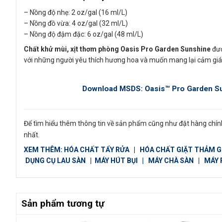
– Nồng độ nhẹ: 2 oz/gal (16 ml/L)
– Nồng đồ vừa: 4 oz/gal (32 ml/L)
– Nồng độ đậm đặc: 6 oz/gal (48 ml/L)
Chất khử mùi, xịt thơm phòng Oasis Pro Garden Sunshine
đượ
với những người yêu thích hương hoa và muốn mang lại cảm giác
Download MSDS: Oasis™ Pro Garden S
Để tìm hiểu thêm thông tin về sản phẩm cũng như đặt hàng chính
nhất.
XEM THÊM:
HÓA CHẤT TẨY RỬA
|
HÓA CHẤT GIẶT THẢM 
DỤNG CỤ LAU SÀN
|
MÁY HÚT BỤI
|
MÁY CHÀ SÀN
|
MÁY 
Sản phẩm tương tự