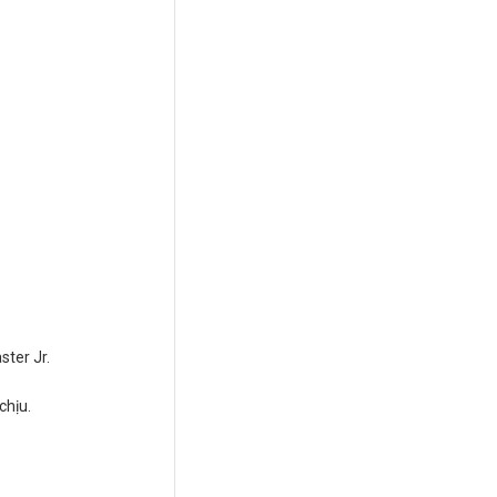
ter Jr.
chịu.