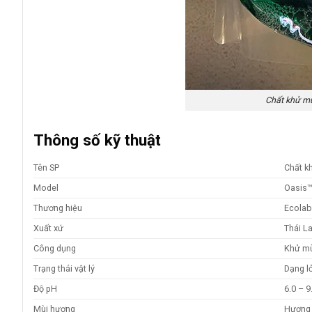
Chất khử mù
Thông số kỹ thuật
Tên SP
Chất k
Model
Oasis™
Thương hiệu
Ecola
Xuất xứ
Thái L
Công dụng
Khử mù
Trạng thái vật lý
Dạng l
Độ pH
6.0 – 9
Mùi hương
Hương