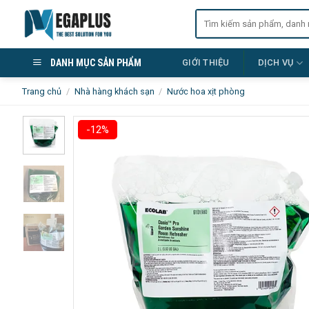
Skip
Tìm
to
kiếm:
content
DANH MỤC SẢN PHẨM
GIỚI THIỆU
DỊCH VỤ
Trang chủ
/
Nhà hàng khách sạn
/
Nước hoa xịt phòng
-12%