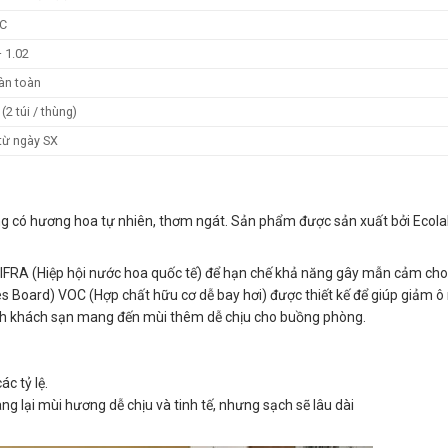
°C
– 1.02
àn toàn
t (2 túi / thùng)
từ ngày SX
ng có hương hoa tự nhiên, thơm ngát. Sản phẩm được sản xuất bởi Ecola
IFRA (Hiệp hội nước hoa quốc tế) để hạn chế khả năng gây mẫn cảm cho
Board) VOC (Hợp chất hữu cơ dễ bay hơi) được thiết kế để giúp giảm ô 
nh khách sạn mang đến mùi thêm dễ chịu cho buồng phòng.
c tỷ lệ.
 lại mùi hương dễ chịu và tinh tế, nhưng sạch sẽ lâu dài