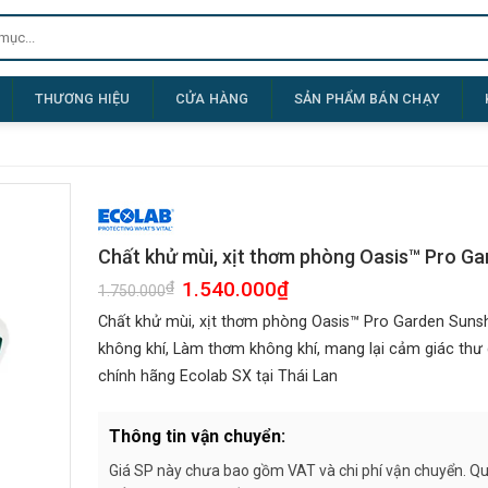
THƯƠNG HIỆU
CỬA HÀNG
SẢN PHẨM BÁN CHẠY
Chất khử mùi, xịt thơm phòng Oasis™ Pro G
Giá
1.540.000
₫
Giá
₫
1.750.000
gốc
hiện
là:
tại
Chất khử mùi, xịt thơm phòng Oasis™ Pro Garden Sunsh
1.750.000₫.
là:
1.540.000₫.
không khí, Làm thơm không khí, mang lại cảm giác thư 
chính hãng Ecolab SX tại Thái Lan
Thông tin vận chuyển:
Giá SP này chưa bao gồm VAT và chi phí vận chuyển. Quý