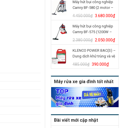
Máy hút bụi công nghiệp
là:
tại
Camry BF-580 (2 motor –
4.900.000₫.
là:
70L)
4.150.
Giá
Giá
3.680.000
₫
4.450.000
₫
gốc
hiện
Máy hút bụi công nghiệp
là:
tại
Camry BF-575 (1200W –
4.450.000₫.
là:
30L)
3.680.
Giá
Giá
2.050.000
₫
2.380.000
₫
gốc
hiện
KLENCO POWER BAC(S) –
là:
tại
Dung dịch khử trùng và vệ
2.380.000₫.
là:
sinh bồn cầu (Can 5L)
2.050.
Giá
Giá
390.000
₫
485.000
₫
gốc
hiện
là:
tại
Máy rửa xe gia đình tốt nhất
485.000₫.
là:
390.000₫
Bài viết mới cập nhật