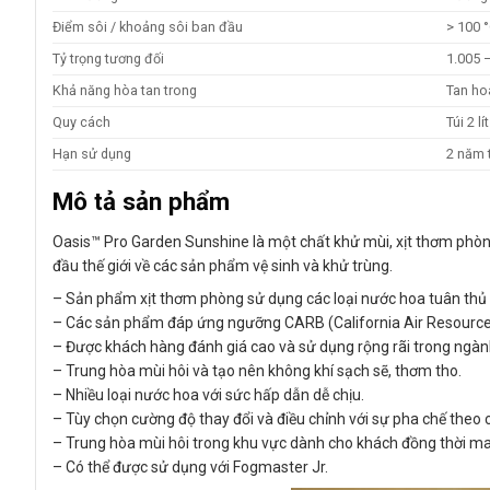
Điểm sôi / khoảng sôi ban đầu
> 100 
Tỷ trọng tương đối
1.005 
Khả năng hòa tan trong
Tan ho
Quy cách
Túi 2 lí
Hạn sử dụng
2 năm 
Mô tả sản phẩm
Oasis™ Pro Garden Sunshine là một chất khử mùi, xịt thơm phò
đầu thế giới về các sản phẩm vệ sinh và khử trùng.
– Sản phẩm xịt thơm phòng sử dụng các loại nước hoa tuân thủ 
– Các sản phẩm đáp ứng ngưỡng CARB (California Air Resources 
– Được khách hàng đánh giá cao và sử dụng rộng rãi trong ngà
– Trung hòa mùi hôi và tạo nên không khí sạch sẽ, thơm tho.
– Nhiều loại nước hoa với sức hấp dẫn dễ chịu.
– Tùy chọn cường độ thay đổi và điều chỉnh với sự pha chế theo cá
– Trung hòa mùi hôi trong khu vực dành cho khách đồng thời mang
– Có thể được sử dụng với Fogmaster Jr.