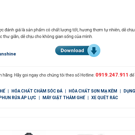
c đánh giá là sản phẩm có chất lượng tốt, hương thơm tự nhiên, dễ chị
 thư giãn, dễ chịu cho không gian sống của mình.
unshine
0919.247.911
 hãng. Hãy goi ngay cho chúng tôi theo số Hotline:
để
GHẾ
|
HÓA CHẤT CHĂM SÓC ĐÁ
|
HÓA CHẤT SƠN MẠ KẼM
|
DỤNG
PHUN RỬA ÁP LỰC
|
MÁY GIẶT THẢM GHẾ
|
XE QUÉT RÁC