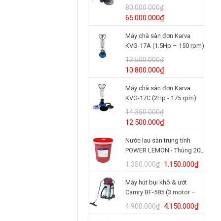
(24V/125Ah)
80.000.000
₫
Giá
Giá
65.000.000
₫
gốc
hiện
Máy chà sàn đơn Karva
là:
tại
KVG-17A (1.5Hp – 150 rpm)
80.000.000₫.
là:
65.000.000₫.
12.500.000
₫
Giá
Giá
10.800.000
₫
gốc
hiện
Máy chà sàn đơn Karva
là:
tại
KVG-17C (2Hp - 175 rpm)
12.500.000₫.
là:
10.800.000₫.
14.350.000
₫
Giá
Giá
12.500.000
₫
gốc
hiện
Nước lau sàn trung tính
là:
tại
POWER LEMON - Thùng 20L
14.350.000₫.
là:
12.500.000₫.
Giá
Giá
1.150.000
₫
1.350.000
₫
gốc
hiện
Máy hút bụi khô & ướt
là:
tại
Camry BF-585 (3 motor –
1.350.000₫.
là:
80L)
1.150.
Giá
Giá
4.150.000
₫
4.900.000
₫
gốc
hiện