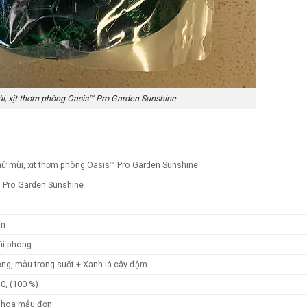
i, xịt thơm phòng Oasis™ Pro Garden Sunshine
hử mùi, xịt thơm phòng Oasis™ Pro Garden Sunshine
 Pro Garden Sunshine
b
an
i phòng
ỏng, màu trong suốt + Xanh lá cây đậm
.0, (100 %)
 hoa mẫu đơn