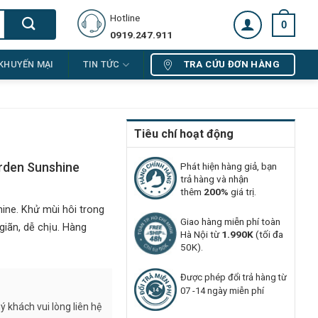
Hotline
0
0919.247.911
TRA CỨU ĐƠN HÀNG
KHUYẾN MẠI
TIN TỨC
Tiêu chí hoạt động
arden Sunshine
Phát hiện hàng giả, bạn
trả hàng và nhận
thêm
200%
giá trị.
ine. Khử mùi hôi trong
Giao hàng miễn phí toàn
giãn, dễ chịu. Hàng
Hà Nội từ
1.990K
(tối đa
50K).
Được phép đổi trả hàng từ
07 -14 ngày miễn phí
 khách vui lòng liên hệ