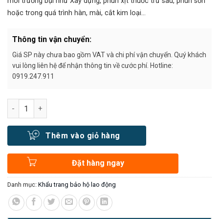
môi trường bụi như Xây dựng, phun xịt thuốc trừ sâu, phun sơn
hoặc trong quá trình hàn, mài, cắt kim loại…
Thông tin vận chuyển:
Giá SP này chưa bao gồm VAT và chi phí vận chuyển. Quý khách
vui lòng liên hệ để nhận thông tin về cước phí. Hotline:
0919.247.911
Số lượng
Thêm vào giỏ hàng
Đặt hàng ngay
Danh mục:
Khẩu trang bảo hộ lao động