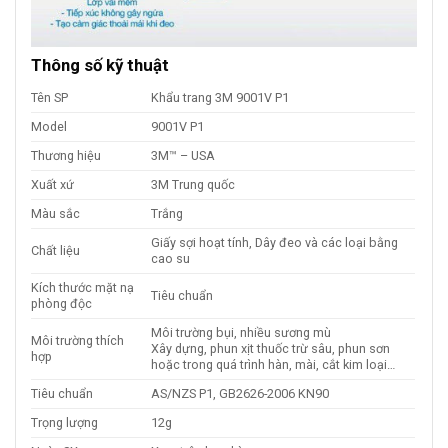
Thông số kỹ thuật
Tên SP
Khẩu trang 3M 9001V P1
Model
9001V P1
Thương hiệu
3M™ – USA
Xuất xứ
3M Trung quốc
Màu sắc
Trắng
Giấy sợi hoạt tính, Dây đeo và các loại bằng
Chất liệu
cao su
Kích thước mặt nạ
Tiêu chuẩn
phòng độc
Môi trường bụi, nhiều sương mù
Môi trường thích
Xây dựng, phun xịt thuốc trừ sâu, phun sơn
hợp
hoặc trong quá trình hàn, mài, cắt kim loại…
Tiêu chuẩn
AS/NZS P1, GB2626-2006 KN90
Trọng lượng
12g