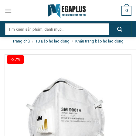
Skip
0
to
content
Tìm
kiếm:
Trang chủ
/
TB Bảo hộ lao động
/
Khẩu trang bảo hộ lao động
-27%