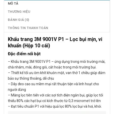
MÔ TẢ
THƯƠNG HIỆU
ĐÁNH GIÁ (0)
THÔNG TIN THANH TOÁN
Khẩu trang 3M 9001V P1 – Lọc bụi mịn, vi
khuẩn (Hộp 10 cái)
Đặc điểm nổi bật
– Khẩu trang 3M 9001V P1 – ứng dụng trong môi trường mài,
chà nhám, mài, đóng gói, cắt hoặc trong môi trường bụi.
– Thiết kế tối ưu ôm khít khuôn mặt, van thở 1 chiều giúp đảm
bảo sự thông thoáng, dễ chịu
– Dây đeo cao su mềm mại rất thuận tiện và linh hoạt cho
người dùng
– Màng lọc tiên tiến với các sợi tích điện ngăn bụi, giúp lọc tối
thiểu 80% các hạt bụi có kích thước từ 0,3 micromet trở lên
– Đạt tiêu chuẩn P1 với hiệu quả lọc 80% lọc bụi và hơi, khói.