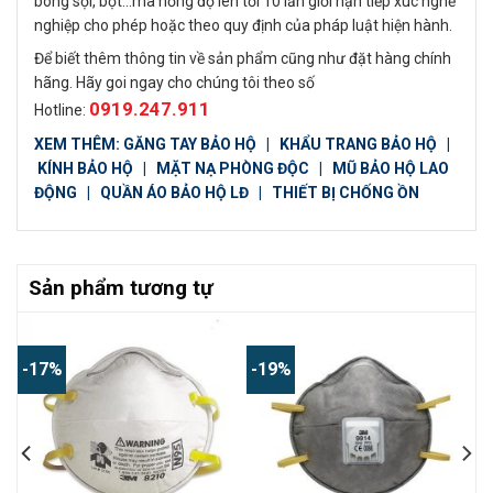
bông sợi, bột…mà nồng độ lên tới 10 lần giới hạn tiếp xúc nghề
nghiệp cho phép hoặc theo quy định của pháp luật hiện hành.
Để biết thêm thông tin về sản phẩm cũng như đặt hàng chính
hãng. Hãy goi ngay cho chúng tôi theo số
0919.247.911
Hotline:
XEM THÊM:
GĂNG TAY BẢO HỘ
|
KHẨU TRANG BẢO HỘ
|
KÍNH BẢO HỘ
|
MẶT NẠ PHÒNG ĐỘC
|
MŨ BẢO HỘ LAO
ĐỘNG
|
QUẦN ÁO BẢO HỘ LĐ
|
THIẾT BỊ CHỐNG ỒN
Sản phẩm tương tự
-17%
-19%