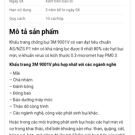
Ngày SX
Xem trên bao bì
Hạn sử dụng
3 năm kể từ ngày SX
Quy cách
10 cái/hộp
Mô tả sản phẩm
Khẩu trang chống bụi 3M 9001V có van đạt tiêu chuẩn
AS/NZS P1 nên có khả năng lọc được ít nhất 80% các hạt bụi
mịn, vi khuẩn virus có kích thước 0.3 micromet hay PM0.3.
Khẩu trang 3M 9001V phù hợp nhất với các ngành nghề
– Mài
– Chà nhám
– Đánh bóng
– Đóng bao
– Bảo dưỡng máy móc
– Tháo dỡ công trình
– Các ngành nghề, công việc phát sinh bụi khác…
Hoặc trong các môi trường phát sinh bụi hoặc các hạt mịn vô
cơ trong khai thác, chế biến khoáng sản như: than, quặng, cát,