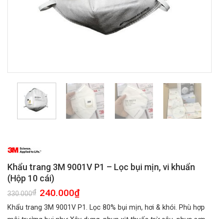
Khẩu trang 3M 9001V P1 – Lọc bụi mịn, vi khuẩn
(Hộp 10 cái)
Giá
240.000
₫
Giá
₫
330.000
gốc
hiện
là:
tại
Khẩu trang 3M 9001V P1. Lọc 80% bụi mịn, hơi & khói. Phù hợp
330.000₫.
là:
240.000₫.