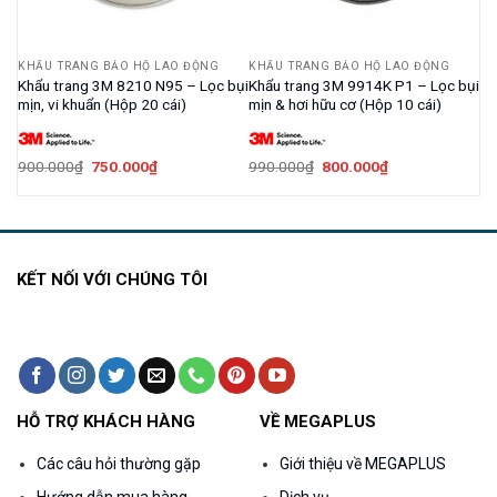
KHẨU TRANG BẢO HỘ LAO ĐỘNG
KHẨU TRANG BẢO HỘ LAO ĐỘNG
ọc
Khẩu trang 3M 8210 N95 – Lọc bụi
Khẩu trang 3M 9914K P1 – Lọc bụi
mịn, vi khuẩn (Hộp 20 cái)
mịn & hơi hữu cơ (Hộp 10 cái)
Giá
Giá
Giá
Giá
900.000
₫
750.000
₫
990.000
₫
800.000
₫
gốc
hiện
gốc
hiện
là:
tại
là:
tại
900.000₫.
là:
990.000₫.
là:
750.000₫.
800.000₫.
KẾT NỐI VỚI CHÚNG TÔI
HỖ TRỢ KHÁCH HÀNG
VỀ MEGAPLUS
Các câu hỏi thường gặp
Giới thiệu về MEGAPLUS