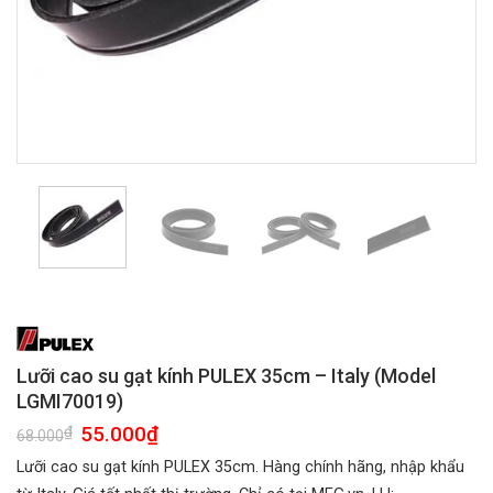
Lưỡi cao su gạt kính PULEX 35cm – Italy (Model
LGMI70019)
Giá
55.000
₫
Giá
₫
68.000
gốc
hiện
là:
tại
Lưỡi cao su gạt kính PULEX 35cm. Hàng chính hãng, nhập khẩu
68.000₫.
là:
55.000₫.