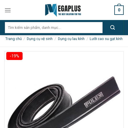
Skip
0
to
content
Tìm
kiếm:
Trang chủ
/
Dụng cụ vệ sinh
/
Dụng cụ lau kính
/
Lưỡi cao su gạt kính
-19%