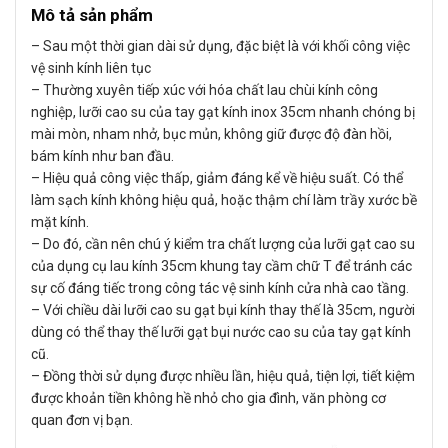
Mô tả sản phẩm
– Sau một thời gian dài sử dụng, đặc biệt là với khối công việc
vệ sinh kính liên tục
– Thường xuyên tiếp xúc với hóa chất lau chùi kính công
nghiệp, lưỡi cao su của tay gạt kính inox 35cm nhanh chóng bị
mài mòn, nham nhở, bục mủn, không giữ được độ đàn hồi,
bám kính như ban đầu.
– Hiệu quả công việc thấp, giảm đáng kể về hiệu suất. Có thể
làm sạch kính không hiệu quả, hoặc thậm chí làm trầy xước bề
mặt kính.
– Do đó, cần nên chú ý kiểm tra chất lượng của lưỡi gạt cao su
của dụng cụ lau kính 35cm khung tay cầm chữ T để tránh các
sự cố đáng tiếc trong công tác vệ sinh kính cửa nhà cao tầng.
– Với chiều dài lưỡi cao su gạt bụi kính thay thế là 35cm, người
dùng có thể thay thế lưỡi gạt bụi nước cao su của tay gạt kính
cũ.
– Đồng thời sử dụng được nhiều lần, hiệu quả, tiện lợi, tiết kiệm
được khoản tiền không hề nhỏ cho gia đình, văn phòng cơ
quan đơn vị bạn.