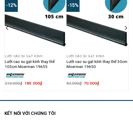
-12%
-15%
LƯỠI CAO SU GẠT KÍNH
LƯỠI CAO SU GẠT KÍNH
5cm
Lưỡi cao su gạt kính thay thế
Lưỡi cao su gạt kính thay thế 30cm
105cm Moerman 19655
Moerman 19650
Giá
Giá
Giá
Giá
210.000
₫
185.000
₫
82.000
₫
70.000
₫
gốc
hiện
gốc
hiện
là:
tại
là:
tại
210.000₫.
là:
82.000₫.
là:
185.000₫.
70.000₫.
KẾT NỐI VỚI CHÚNG TÔI