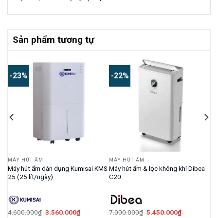
Sản phẩm tương tự
-23%
-22%
MÁY HÚT ẨM
MÁY HÚT ẨM
Máy hút ẩm dân dụng Kumisai KMS
Máy hút ẩm & lọc không khí Dibea
25 (25 lít/ngày)
C20
Giá
Giá
Giá
Giá
4.600.000
₫
3.560.000
₫
7.000.000
₫
5.450.000
₫
gốc
hiện
gốc
hiện