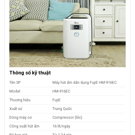
Thông số kỹ thuật
Tên SP
Máy hút ẩm dân dụng FujiE HM-916EC
Model
HM-916EC
Thương hiệu
FujiE
Xuất xứ
Trung Quốc
Dòng máy cơ
Compressor (lốc)
Công suất hút ẩm
16 lít/ngày
Bộ hẹn giờ
Từ 1-24 giờ