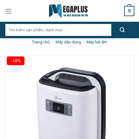
Skip
0
to
content
Tìm
kiếm:
Trang chủ
/
Máy dân dụng
/
Máy hút ẩm
-10%