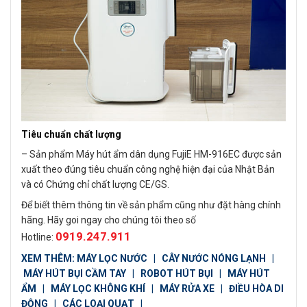
Tiêu chuẩn chất lượng
– Sản phẩm Máy hút ẩm dân dụng FujiE HM-916EC được sản
xuất theo đúng tiêu chuẩn công nghệ hiện đại của Nhật Bản
và có Chứng chỉ chất lượng CE/GS.
Để biết thêm thông tin về sản phẩm cũng như đặt hàng chính
hãng. Hãy goi ngay cho chúng tôi theo số
0919.247.911
Hotline:
XEM THÊM:
MÁY LỌC NƯỚC
|
CÂY NƯỚC NÓNG LẠNH
|
MÁY HÚT BỤI CẦM TAY
|
ROBOT HÚT BỤI
|
MÁY HÚT
ẨM
|
MÁY LỌC KHÔNG KHÍ
|
MÁY RỬA XE
|
ĐIỀU HÒA DI
ĐỘNG
|
CÁC LOẠI QUẠT
|