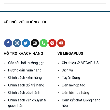
là:
tại
là:
tại
4.600.000₫.
là:
7.000.000₫.
là:
000₫.
3.560.000₫.
5.450.000₫.
KẾT NỐI VỚI CHÚNG TÔI
HỖ TRỢ KHÁCH HÀNG
VỀ MEGAPLUS
Các câu hỏi thường gặp
Giới thiệu về MEGAPLUS
Hướng dẫn mua hàng
Dịch vụ
Chính sách kiểm hàng
Tuyển Dụng
Chính sách đổi trả hàng
Liên hệ hợp tác
Chính sách bảo hành
Liên hệ mua hàng
Chính sách vận chuyển &
Cam kết chất lượng hàng
giao nhận
hóa