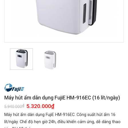
Máy hút ẩm dân dụng FujiE HM-916EC (16 lít/ngày)
Giá
5.320.000
₫
Giá
₫
5.940.000
gốc
hiện
là:
tại
Máy hút ẩm dân dụng FujiE HM-916EC. Công suất hút ẩm 16
5.940.000₫.
là:
5.320.000₫.
lít/ngày. Chế độ hẹn giờ 24h, điều khiển cảm ứng, dễ dàng thao