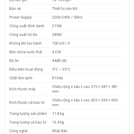
Bảo vệ
Thiết bị nén khí
Power Supply
220V-240V / 50Hz
Công suất định danh
215W
Công suất tối đa
285W
Không khí lưu hành
100 m3 / h.
Bồn chứa nước thải
4.0 lít
Độ ồn
44dB (A)
Điều kiện hoạt động
5°C – 35°C
Chất làm lạnh
R134a
Chiều rộng x sâu x cao 375 × 287 × 581
Kích thước máy
mm
Chiều rộng x sâu x cao 425 × 330 × 630
Kích thước cả bao bì
mm
Trọng lượng sản phẩm
11.8 kg
Trọng lượng cả bao bì
13.4 kg
Công nghệ
Nhật Bản