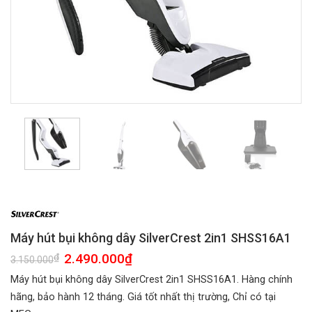
Máy hút bụi không dây SilverCrest 2in1 SHSS16A1
Giá
2.490.000
₫
Giá
₫
3.150.000
gốc
hiện
là:
tại
Máy hút bụi không dây SilverCrest 2in1 SHSS16A1. Hàng chính
3.150.000₫.
là:
2.490.000₫.
hãng, bảo hành 12 tháng. Giá tốt nhất thị trường, Chỉ có tại