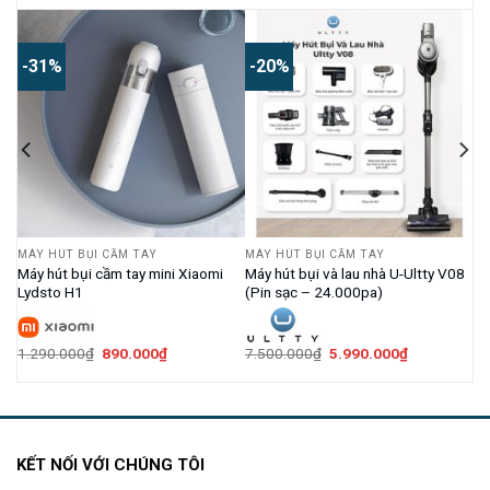
-31%
-20%
MÁY HÚT BỤI CẦM TAY
MÁY HÚT BỤI CẦM TAY
01
Máy hút bụi cầm tay mini Xiaomi
Máy hút bụi và lau nhà U-Ultty V08
Lydsto H1
(Pin sạc – 24.000pa)
Giá
Giá
Giá
Giá
1.290.000
₫
890.000
₫
7.500.000
₫
5.990.000
₫
gốc
hiện
gốc
hiện
là:
tại
là:
tại
1.290.000₫.
là:
7.500.000₫.
là:
.
890.000₫.
5.990.000₫.
KẾT NỐI VỚI CHÚNG TÔI