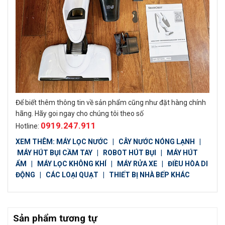
Để biết thêm thông tin về sản phẩm cũng như đặt hàng chính
hãng. Hãy goi ngay cho chúng tôi theo số
0919.247.911
Hotline:
XEM THÊM:
MÁY LỌC NƯỚC
|
CÂY NƯỚC NÓNG LẠNH
|
MÁY HÚT BỤI CẦM TAY
|
ROBOT HÚT BỤI
|
MÁY HÚT
ẨM
|
MÁY LỌC KHÔNG KHÍ
|
MÁY RỬA XE
|
ĐIỀU HÒA DI
ĐỘNG
|
CÁC LOẠI QUẠT
|
THIẾT BỊ NHÀ BẾP KHÁC
Sản phẩm tương tự