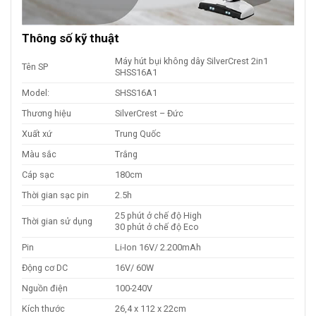
Thông số kỹ thuật
Máy hút bụi không dây SilverCrest 2in1
Tên SP
SHSS16A1
Model:
SHSS16A1
Thương hiệu
SilverCrest – Đức
Xuất xứ
Trung Quốc
Màu sắc
Trắng
Cáp sạc
180cm
Thời gian sạc pin
2.5h
25 phút ở chế độ High
Thời gian sử dụng
30 phút ở chế độ Eco
Pin
Li-Ion 16V/ 2.200mAh
Động cơ DC
16V/ 60W
Nguồn điện
100-240V
Kích thước
26,4 x 112 x 22cm