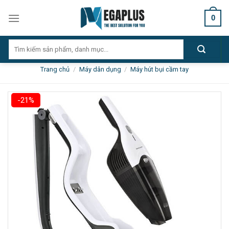
Skip
0
to
content
Tìm
kiếm:
Trang chủ
/
Máy dân dụng
/
Máy hút bụi cầm tay
-21%