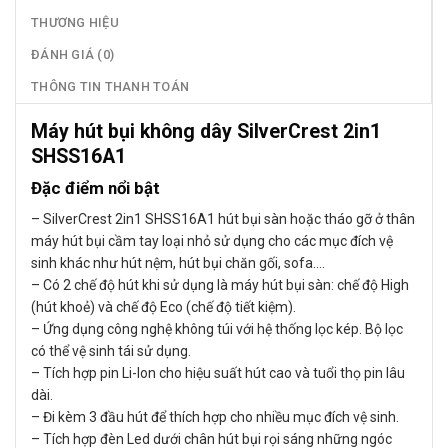
THƯƠNG HIỆU
ĐÁNH GIÁ (0)
THÔNG TIN THANH TOÁN
Máy hút bụi không dây SilverCrest 2in1
SHSS16A1
Đặc điểm nổi bật
– SilverCrest 2in1 SHSS16A1 hút bụi sàn hoặc tháo gỡ ở thân
máy hút bụi cầm tay loại nhỏ sử dụng cho các mục đích vệ
sinh khác như hút nệm, hút bụi chăn gối, sofa….
– Có 2 chế độ hút khi sử dụng là máy hút bụi sàn: chế độ High
(hút khoẻ) và chế độ Eco (chế độ tiết kiệm).
– Ứng dụng công nghệ không túi với hệ thống lọc kép. Bộ lọc
có thể vệ sinh tái sử dụng.
– Tích hợp pin Li-Ion cho hiệu suất hút cao và tuổi thọ pin lâu
dài.
– Đi kèm 3 đầu hút để thích hợp cho nhiều mục đích vệ sinh.
– Tích hợp đèn Led dưới chân hút bụi rọi sáng những ngóc