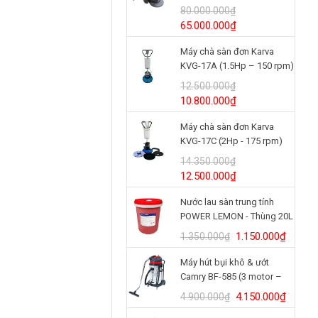
(24V/125Ah)
80.000.000
₫
Giá
Giá
65.000.000
₫
gốc
hiện
Máy chà sàn đơn Karva
là:
tại
KVG-17A (1.5Hp – 150 rpm)
80.000.000₫.
là:
65.000.000₫.
12.500.000
₫
Giá
Giá
10.800.000
₫
gốc
hiện
Máy chà sàn đơn Karva
là:
tại
KVG-17C (2Hp - 175 rpm)
12.500.000₫.
là:
10.800.000₫.
14.350.000
₫
Giá
Giá
12.500.000
₫
gốc
hiện
Nước lau sàn trung tính
là:
tại
POWER LEMON - Thùng 20L
14.350.000₫.
là:
12.500.000₫.
Giá
Giá
1.150.000
₫
1.350.000
₫
gốc
hiện
Máy hút bụi khô & ướt
là:
tại
Camry BF-585 (3 motor –
1.350.000₫.
là:
80L)
1.150.
Giá
Giá
4.150.000
₫
4.900.000
₫
gốc
hiện