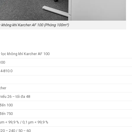
 không khí Karcher AF 100 (Phòng 100m²)
 lọc không khí Karcher AF 100
100
24-810.0
c
cher
thiểu 26 – tối đa 48
 đến 100
 đến 750
µm < 99,9 % / 0,1 µm < 99,9 %
220 – 240 / 50 – 60