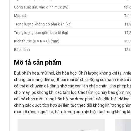
Công suất đầu vào định mức (W)
tối 
Màu sắc
Trắ
Trọng lượng không có phụ kiện (kg)
11,
Trọng lượng bao gồm bao bì (kg)
17,
Kích thước (D × R × C) (mm)
380
Bảo hành
12 
Mô tả sản phẩm
Bụi, phấn hoa, mùi hôi, khí hóa học: Chất lượng không khí tại nh
chúng tôi mang đến sự thoải mái dễ chịu. Động cơ mạnh mẽ chỉ c
có thể di chuyển dễ dàng nhờ các con lăn chắc chắn, cho phép bạ
cho máy lọc không khí các tấm lọc. Các tấm lọc này bao gồm mộ
có thể chọn một trong bốn bộ lọc được phát triển đặc biệt để loạ
chính xác được tích hợp để liên tục theo dõi không khí trong phò
màu rõ ràng; ngoài ra, hàm lượng bụi mịn hiện tại trong không khí