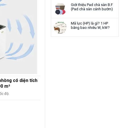
Giới thiệu Pad chà sàn B.F
(Pad chà sàn cánh bướm)
Mã lực (HP) là gì? 1 HP
bằng bao nhiêu W, kW?
hòng có diện tích
00 m²
ốc độ.