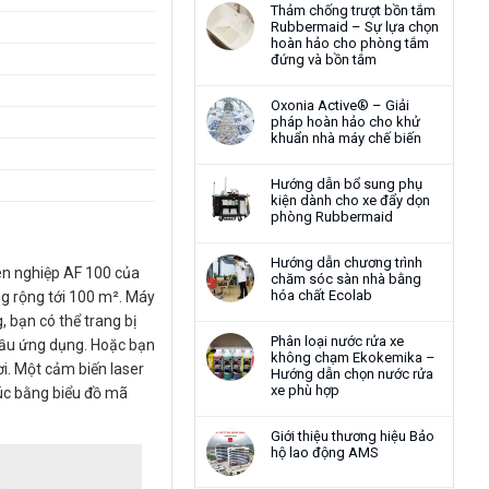
Thảm chống trượt bồn tắm
Rubbermaid – Sự lựa chọn
hoàn hảo cho phòng tắm
đứng và bồn tắm
Oxonia Active® – Giải
pháp hoàn hảo cho khử
khuẩn nhà máy chế biến
Hướng dẫn bổ sung phụ
kiện dành cho xe đẩy dọn
phòng Rubbermaid
Hướng dẫn chương trình
yên nghiệp AF 100 của
chăm sóc sàn nhà bằng
hóa chất Ecolab
ng rộng tới 100 m². Máy
 bạn có thể trang bị
Phân loại nước rửa xe
cầu ứng dụng. Hoặc bạn
không chạm Ekokemika –
ơi. Một cảm biến laser
Hướng dẫn chọn nước rửa
xe phù hợp
lúc bằng biểu đồ mã
Giới thiệu thương hiệu Bảo
hộ lao động AMS