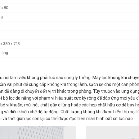
đa 80
ng
3
2
 x 380 x 713
tháng
iều nơi làm việc không phải lúc nào cũng lý tưởng. Máy lọc không khí chu
ần vài phút để cung cấp không khí trong lành, sạch sẽ cho một căn phò
n dễ dàng di chuyển đến vị trí khác trong phòng. Tùy thuộc vào ứng dụng,
t bộ lọc đa năng với phạm vi hiệu suất cực kỳ rộng để đáp ứng mọi yêu 
i bỏ vi khuẩn, mùi hôi, chất gây dị ứng hoặc các hợp chất hữu cơ dễ bay h
ng và điều khiển chế độ tự động. Chất lượng không khí được hiển thị mọi 
 và thời gian lọc còn lại có thể được đọc trên màn hình bất cứ lúc nào.