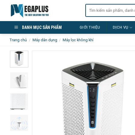
Skip
Tìm
to
kiếm:
content
DANH MỤC SẢN PHẨM
GIỚI THIỆU
DỊCH VỤ
Trang chủ
/
Máy dân dụng
/
Máy lọc không khí