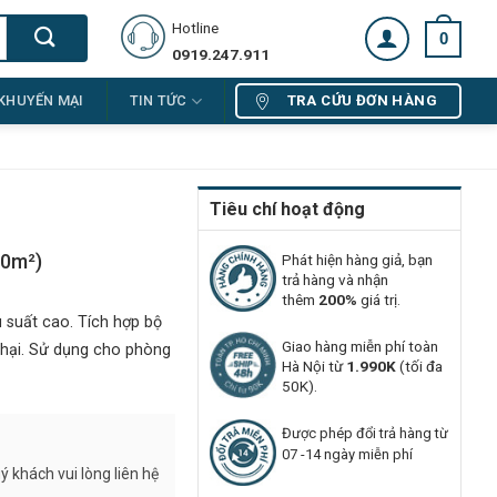
Hotline
0
0919.247.911
TRA CỨU ĐƠN HÀNG
KHUYẾN MẠI
TIN TỨC
Tiêu chí hoạt động
00m²)
Phát hiện hàng giả, bạn
trả hàng và nhận
thêm
200%
giá trị.
u suất cao. Tích hợp bộ
Giao hàng miễn phí toàn
ó hại. Sử dụng cho phòng
Hà Nội từ
1.990K
(tối đa
50K).
Được phép đổi trả hàng từ
07 -14 ngày miễn phí
 khách vui lòng liên hệ