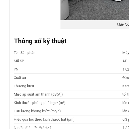
Máy lọc
Thông số kỹ thuật
Tên Sản phẩm
Máy
Mã SP
AF 
PN
1.0
Xuất xứ
Đứ
Thương hiệu
Kar
Mức áp suất âm thanh (dB(A))
tối 
Kích thước phòng phù hợp* (m²)
lên
Lưu lượng không khí** (m³/h)
lên
Hiệu quả lọc theo kích thước hạt (µm)
0,3 
Nguồn điện (Ph/V/ Hz )
1 / 