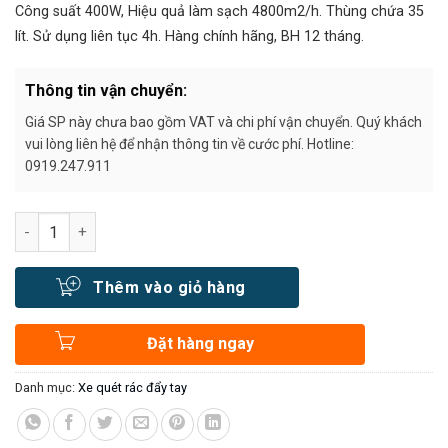
30.000.000₫.
Công suất 400W, Hiệu quả làm sạch 4800m2/h. Thùng chứa 35
lít. Sử dụng liên tục 4h. Hàng chính hãng, BH 12 tháng.
Thông tin vận chuyển:
Giá SP này chưa bao gồm VAT và chi phí vận chuyển. Quý khách
vui lòng liên hệ để nhận thông tin về cước phí. Hotline:
0919.247.911
Số lượng
Thêm vào giỏ hàng
Đặt hàng ngay
Danh mục:
Xe quét rác đẩy tay