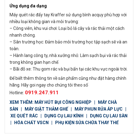
Ứng dụng đa dạng
Máy quét rác đẩy tay Kraffer sử dụng bình acquy phù hợp với
nhiều loại không gian và môi trường:
– Công viên, khu vui chơi: Loại bỏ lá cây và rác thải một cách
nhanh chóng.
– Sân trường học: Đảm bảo môi trường học tập sạch sẽ và an
toàn.
– Hành lang công ty, nhà xưởng nhỏ: Làm sạch bụi và rác thải
trong không gian hạn chế.
– Bãi đỗ xe: Thu gom rác và bụi bẩn tại các khu vực ngoài trời.
Để biết thêm thông tin về sản phẩm cũng như đặt hàng chính
hãng. Hãy goi ngay cho chúng tôi theo số
0919.247.911
Hotline:
XEM THÊM:
MÁY HÚT BỤI CÔNG NGHIỆP
|
MÁY CHÀ
SÀN
|
MÁY GIẶT THẢM GHẾ
|
MÁY PHUN RỬA ÁP LỰC
|
XE QUÉT RÁC
|
DỤNG CỤ LAU KÍNH
|
DỤNG CỤ LAU SÀN
|
HÓA CHẤT VSCN
|
PHỤ KIỆN SỬA CHỮA THAY THẾ