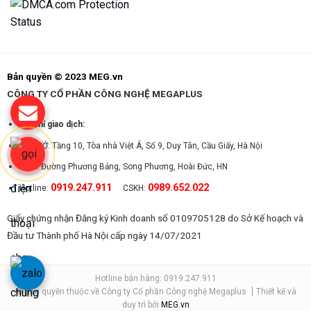
Bản quyền © 2023 MEG.vn
CÔNG TY CỔ PHẦN CÔNG NGHỆ MEGAPLUS
Địa chỉ giao dịch:
TRỤ SỞ: Tầng 10, Tòa nhà Việt Á, Số 9, Duy Tân, Cầu Giấy, Hà Nội
CS 2: Đường Phương Bảng, Song Phương, Hoài Đức, HN
0919.247.911
0989.652.022
Hotline:
CSKH:
Giấy chứng nhận Đăng ký Kinh doanh số 0109705128 do Sở Kế hoạch và
Đầu tư Thành phố Hà Nội cấp ngày 14/07/2021
Hotline bán hàng: 0919.247.911
© Bản quyền thuộc về Công ty Cổ phần Công nghệ Megaplus
Thiết kế và
duy trì bởi
MEG.vn