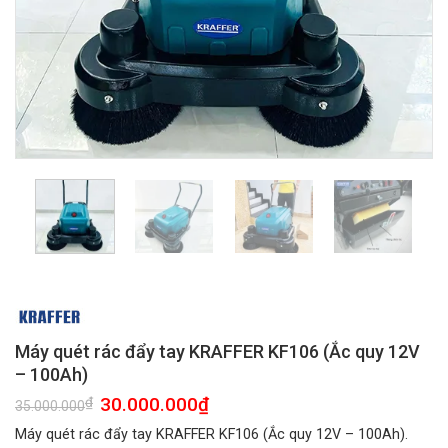
Máy quét rác đẩy tay KRAFFER KF106 (Ắc quy 12V
– 100Ah)
Giá
30.000.000
₫
Giá
₫
35.000.000
gốc
hiện
là:
tại
Máy quét rác đẩy tay KRAFFER KF106 (Ắc quy 12V – 100Ah).
35.000.000₫.
là: