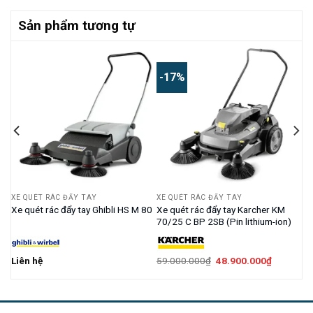
Sản phẩm tương tự
-17%
XE QUÉT RÁC ĐẨY TAY
XE QUÉT RÁC ĐẨY TAY
Xe quét rác đẩy tay Karcher KM
Xe quét rác đẩy tay Ghibli HS M 80
70/25 C BP 2SB (Pin lithium-ion)
Giá
Giá
Liên hệ
59.000.000
₫
48.900.000
₫
gốc
hiện
là:
tại
59.000.000₫.
là:
000₫.
48.900.0