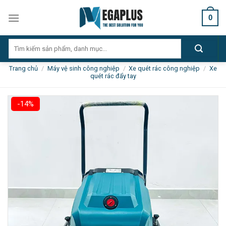
Skip
0
to
content
Tìm
kiếm:
Trang chủ
/
Máy vệ sinh công nghiệp
/
Xe quét rác công nghiệp
/
Xe
quét rác đẩy tay
-14%