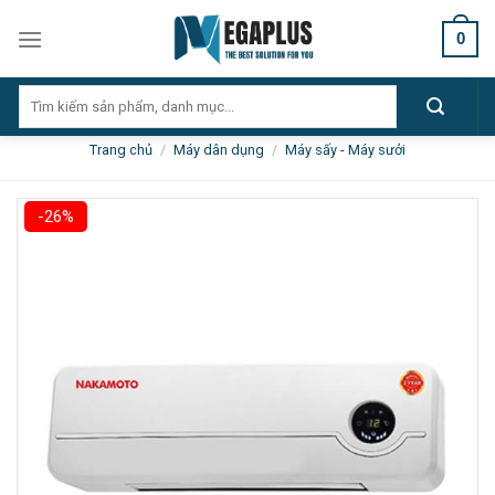
Skip
0
to
content
Tìm
kiếm:
Trang chủ
/
Máy dân dụng
/
Máy sấy - Máy sưởi
-26%