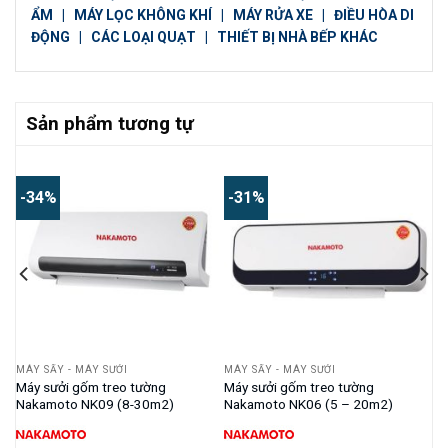
ẨM
|
MÁY LỌC KHÔNG KHÍ
|
MÁY RỬA XE
|
ĐIỀU HÒA DI
ĐỘNG
|
CÁC LOẠI QUẠT
|
THIẾT BỊ NHÀ BẾP KHÁC
Sản phẩm tương tự
-34%
-31%
MÁY SẤY - MÁY SƯỞI
MÁY SẤY - MÁY SƯỞI
Máy sưởi gốm treo tường
Máy sưởi gốm treo tường
Nakamoto NK09 (8-30m2)
Nakamoto NK06 (5 – 20m2)