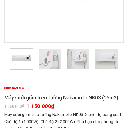
Máy sưởi gốm treo tường Nakamoto NK03 (15m2)
Giá
1.150.000
₫
Giá
₫
1.550.000
gốc
hiện
là:
tại
Máy sưởi gốm treo tường Nakamoto NK03. 2 chế độ công suất:
1.550.000₫.
là:
1.150.000₫.
Chế độ 1 (1.000W), Chế độ 2 (2.000W). Phù hợp cho phòng từ