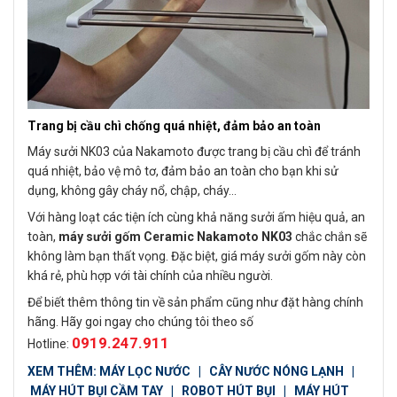
Trang bị cầu chì chống quá nhiệt, đảm bảo an toàn
Máy sưởi NK03 của Nakamoto được trang bị cầu chì để tránh
quá nhiệt, bảo vệ mô tơ, đảm bảo an toàn cho bạn khi sử
dụng, không gây cháy nổ, chập, cháy…
Với hàng loạt các tiện ích cùng khả năng sưởi ấm hiệu quả, an
toàn,
máy sưởi gốm Ceramic Nakamoto NK03
chắc chắn sẽ
không làm bạn thất vọng. Đặc biệt, giá máy sưởi gốm này còn
khá rẻ, phù hợp với tài chính của nhiều người.
Để biết thêm thông tin về sản phẩm cũng như đặt hàng chính
hãng. Hãy goi ngay cho chúng tôi theo số
0919.247.911
Hotline:
XEM THÊM:
MÁY LỌC NƯỚC
|
CÂY NƯỚC NÓNG LẠNH
|
MÁY HÚT BỤI CẦM TAY
|
ROBOT HÚT BỤI
|
MÁY HÚT