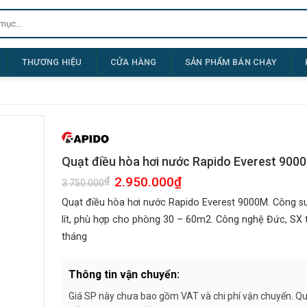
THƯƠNG HIỆU
CỬA HÀNG
SẢN PHẨM BÁN CHẠY
Quạt điều hòa hơi nước Rapido Everest 9000M
Giá
2.950.000
₫
Giá
₫
3.750.000
gốc
hiện
là:
tại
Quạt điều hòa hơi nước Rapido Everest 9000M. Công s
3.750.000₫.
là:
2.950.000₫.
lít, phù hợp cho phòng 30 – 60m2. Công nghệ Đức, SX 
tháng
Thông tin vận chuyển:
Giá SP này chưa bao gồm VAT và chi phí vận chuyển. Quý