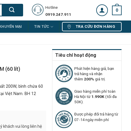
Hotline
0
0919.247.911
TRA CỨU ĐƠN HÀNG
KHUYẾN MẠI
TIN TỨC
Tiêu chí hoạt động
 (60 lít)
Phát hiện hàng giả, bạn
trả hàng và nhận
thêm
200%
giá trị.
uất 200W, bình chứa 60
Giao hàng miễn phí toàn
tại Việt Nam. BH 12
Hà Nội từ
1.990K
(tối đa
50K).
Được phép đổi trả hàng từ
07 -14 ngày miễn phí
 khách vui lòng liên hệ