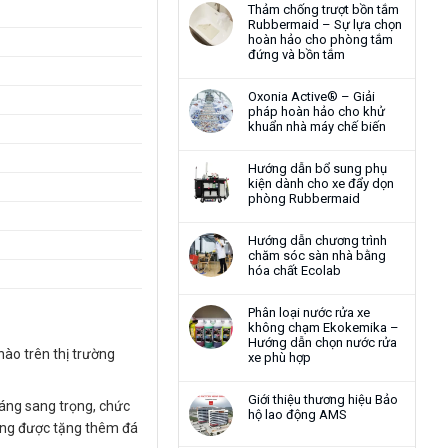
Thảm chống trượt bồn tắm
Rubbermaid – Sự lựa chọn
hoàn hảo cho phòng tắm
đứng và bồn tắm
Oxonia Active® – Giải
pháp hoàn hảo cho khử
khuẩn nhà máy chế biến
Hướng dẫn bổ sung phụ
kiện dành cho xe đẩy dọn
phòng Rubbermaid
Hướng dẫn chương trình
chăm sóc sàn nhà bằng
hóa chất Ecolab
Phân loại nước rửa xe
không chạm Ekokemika –
Hướng dẫn chọn nước rửa
nào trên thị trường
xe phù hợp
Giới thiệu thương hiệu Bảo
dáng sang trọng, chức
hộ lao động AMS
hàng được tặng thêm đá