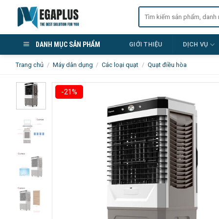
Skip
Tìm
to
kiếm:
content
DANH MỤC SẢN PHẨM
GIỚI THIỆU
DỊCH VỤ
Trang chủ
/
Máy dân dụng
/
Các loại quạt
/
Quạt điều hòa
-21%