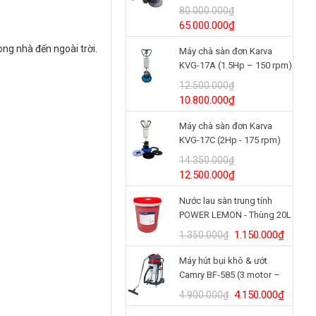
(24V/125Ah)
80.000.000
₫
Giá
Giá
65.000.000
₫
gốc
hiện
ng nhà đến ngoài trời.
Máy chà sàn đơn Karva
là:
tại
KVG-17A (1.5Hp – 150 rpm)
80.000.000₫.
là:
65.000.000₫.
12.500.000
₫
Giá
Giá
10.800.000
₫
gốc
hiện
Máy chà sàn đơn Karva
là:
tại
KVG-17C (2Hp - 175 rpm)
12.500.000₫.
là:
10.800.000₫.
14.350.000
₫
Giá
Giá
12.500.000
₫
gốc
hiện
Nước lau sàn trung tính
là:
tại
POWER LEMON - Thùng 20L
14.350.000₫.
là:
12.500.000₫.
Giá
Giá
1.150.000
₫
1.350.000
₫
gốc
hiện
Máy hút bụi khô & ướt
là:
tại
Camry BF-585 (3 motor –
1.350.000₫.
là:
80L)
1.150.
Giá
Giá
4.150.000
₫
4.900.000
₫
gốc
hiện