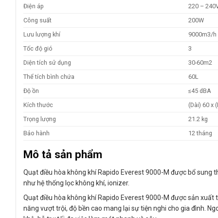
Điện áp
220 – 240
Công suất
200W
Lưu lượng khí
9000m3/h
Tốc độ gió
3
Diện tích sử dụng
30-60m2
Thể tích bình chứa
60L
Độ ồn
≤45 dBA
Kích thước
(Dài) 60 x
Trọng lượng
21.2 kg
Bảo hành
12 tháng
Mô tả sản phẩm
Quạt điều hòa không khí Rapido Everest 9000-M được bổ sung thêm
như hệ thống lọc không khí, ionizer.
Quạt điều hòa không khí Rapido Everest 9000-M được sản xuất tại
năng vượt trội, độ bền cao mang lại sự tiện nghi cho gia đình.