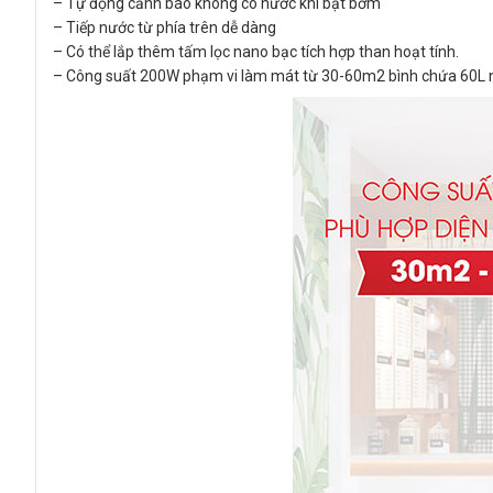
– Tự động cảnh báo không có nước khi bật bơm
– Tiếp nước từ phía trên dễ dàng
– Có thể lắp thêm tấm lọc nano bạc tích hợp than hoạt tính.
– Công suất 200W phạm vi làm mát từ 30-60m2 bình chứa 60L nước