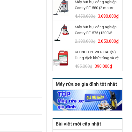
Máy hút bụi công nghiệp
là:
tại
Camry BF-580 (2 motor –
4.900.000₫.
là:
70L)
4.150.
Giá
Giá
3.680.000
₫
4.450.000
₫
gốc
hiện
Máy hút bụi công nghiệp
là:
tại
Camry BF-575 (1200W –
4.450.000₫.
là:
30L)
3.680.
Giá
Giá
2.050.000
₫
2.380.000
₫
gốc
hiện
KLENCO POWER BAC(S) –
là:
tại
Dung dịch khử trùng và vệ
2.380.000₫.
là:
sinh bồn cầu (Can 5L)
2.050.
Giá
Giá
390.000
₫
485.000
₫
gốc
hiện
là:
tại
Máy rửa xe gia đình tốt nhất
485.000₫.
là:
390.000₫
Bài viết mới cập nhật