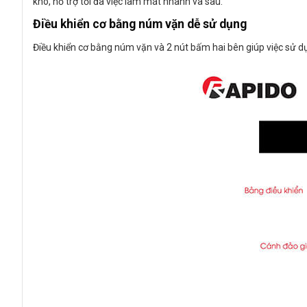
khô, hỗ trợ tối đa việc làm mát nhanh và sâu.
Điều khiển cơ bằng núm vặn dễ sử dụng
Điều khiển cơ bằng núm vặn và 2 nút bấm hai bên giúp việc sử dụ