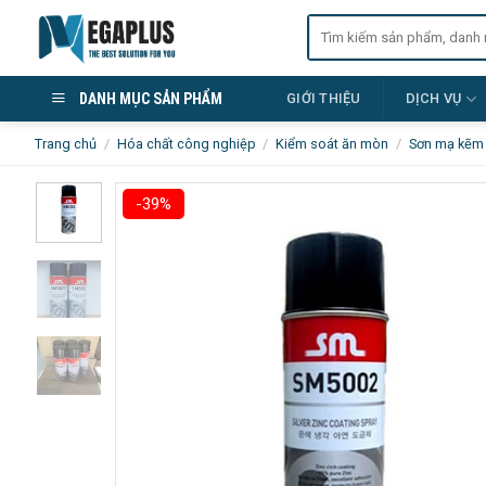
Skip
Tìm
to
kiếm:
content
DANH MỤC SẢN PHẨM
GIỚI THIỆU
DỊCH VỤ
Trang chủ
/
Hóa chất công nghiệp
/
Kiểm soát ăn mòn
/
Sơn mạ kẽm
-39%