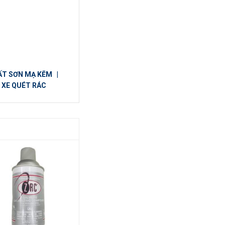
ẤT SƠN MẠ KẼM
|
|
XE QUÉT RÁC