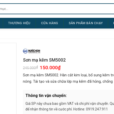
THƯƠNG HIỆU
CỬA HÀNG
SẢN PHẨM BÁN CHẠY
Sơn mạ kẽm SM5002
Giá
150.000
₫
Giá
₫
245.000
gốc
hiện
là:
tại
Sơn mạ kẽm SM5002. Hàn cắt kim loại, bổ sung kẽm tr
245.000₫.
là:
150.000₫.
nóng. Tái tạo và sửa chữa lớp mạ kẽm đã hỏng, chống
Thông tin vận chuyển:
Giá SP này chưa bao gồm VAT và chi phí vận chuyển. Quý
để nhận thông tin về cước phí. Hotline: 0919.247.911