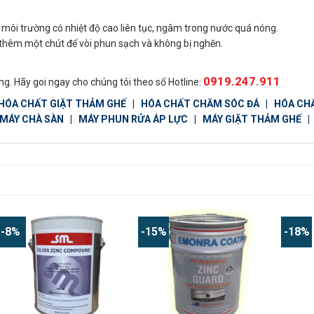
môi trường có nhiệt độ cao liên tục, ngâm trong nước quá nóng.
 thêm một chút để vòi phun sạch và không bị nghẽn.
0919.247.911
g. Hãy goi ngay cho chúng tôi theo số Hotline:
HÓA CHẤT GIẶT THẢM GHẾ
|
HÓA CHẤT CHĂM SÓC ĐÁ
|
HÓA CH
MÁY CHÀ SÀN
|
MÁY PHUN RỬA ÁP LỰC
|
MÁY GIẶT THẢM GHẾ
-8%
-15%
-18%