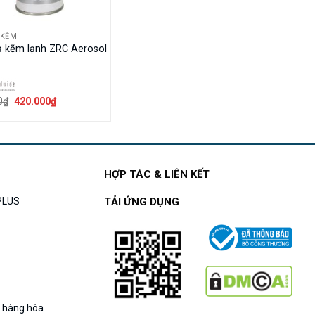
 KẼM
 kẽm lạnh ZRC Aerosol
Giá
Giá
0
₫
420.000
₫
gốc
hiện
là:
tại
510.000₫.
là:
420.000₫.
HỢP TÁC & LIÊN KẾT
APLUS
TẢI ỨNG DỤNG
g hàng hóa