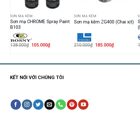
SƠN MẠ KẼM
SƠN MẠ KẼM
Sơn mạ CHROME Spray Paint
Sơn mạ kẽm ZG400 (Chai xịt)
B103
(
Giá
Giá
Giá
Giá
138.000
₫
105.000
₫
210.000
₫
185.000
₫
1
gốc
hiện
gốc
hiện
là:
tại
là:
tại
138.000₫.
là:
210.000₫.
là:
0₫.
105.000₫.
185.000₫.
KẾT NỐI VỚI CHÚNG TÔI