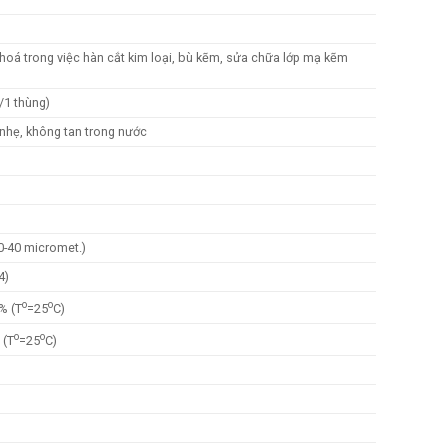
oá trong việc hàn cắt kim loại, bù kẽm, sửa chữa lớp mạ kẽm
/1 thùng)
 nhẹ, không tan trong nước
30-40 micromet.)
4)
o
o
% (T
=25
C)
o
o
 (T
=25
C)