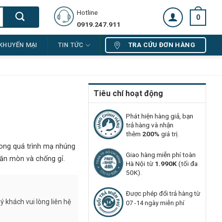
Hotline
0
0919.247.911
TRA CỨU ĐƠN HÀNG
KHUYẾN MẠI
TIN TỨC
Tiêu chí hoạt động
Phát hiện hàng giả, bạn
trả hàng và nhận
thêm
200%
giá trị.
ong quá trình mạ nhúng
Giao hàng miễn phí toàn
 ăn mòn và chống gỉ.
Hà Nội từ
1.990K
(tối đa
50K).
Được phép đổi trả hàng từ
 khách vui lòng liên hệ
07 -14 ngày miễn phí