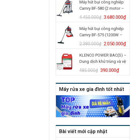
Máy hút bụi công nghiệp
là:
tại
Camry BF-580 (2 motor –
4.900.000₫.
là:
70L)
4.150.
Giá
Giá
3.680.000
₫
4.450.000
₫
gốc
hiện
Máy hút bụi công nghiệp
là:
tại
Camry BF-575 (1200W –
4.450.000₫.
là:
30L)
3.680.
Giá
Giá
2.050.000
₫
2.380.000
₫
gốc
hiện
KLENCO POWER BAC(S) –
là:
tại
Dung dịch khử trùng và vệ
2.380.000₫.
là:
sinh bồn cầu (Can 5L)
2.050.
Giá
Giá
390.000
₫
485.000
₫
gốc
hiện
là:
tại
Máy rửa xe gia đình tốt nhất
485.000₫.
là:
390.000₫
Bài viết mới cập nhật