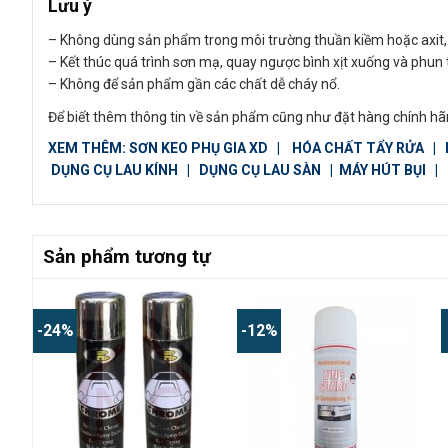
Lưu ý
– Không dùng sản phẩm trong môi trường thuần kiềm hoặc axit, 
– Kết thúc quá trình sơn mạ, quay ngược bình xịt xuống và phun
– Không để sản phẩm gần các chất dễ cháy nổ.
Để biết thêm thông tin về sản phẩm cũng như đặt hàng chính hãn
XEM THÊM:
SƠN KEO PHỤ GIA XD
|
HÓA CHẤT TẨY RỬA
|
DỤNG CỤ LAU KÍNH
|
DỤNG CỤ LAU SÀN
|
MÁY HÚT BỤI
|
Sản phẩm tương tự
-24%
-12%