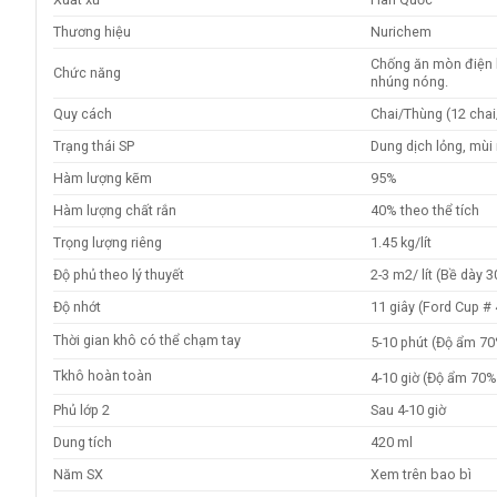
Thương hiệu
Nurichem
Chống ăn mòn điện h
Chức năng
nhúng nóng.
Quy cách
Chai/Thùng (12 chai
Trạng thái SP
Dung dịch lỏng, mùi
Hàm lượng kẽm
95%
Hàm lượng chất rắn
40% theo thể tích
Trọng lượng riêng
1.45 kg/lít
Độ phủ theo lý thuyết
2-3 m2/ lít (Bề dày 
Độ nhớt
11 giây (Ford Cup # 
Thời gian khô có thể chạm tay
5-10 phút (Độ ẩm 70
Tkhô hoàn toàn
4-10 giờ (Độ ẩm 70%
Phủ lớp 2
Sau 4-10 giờ
Dung tích
420 ml
Năm SX
Xem trên bao bì