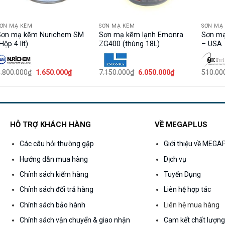
SƠN MẠ KẼM
SƠN MẠ KẼM
SƠN MẠ
Sơn mạ kẽm Nurichem SM
Sơn mạ kẽm lạnh Emonra
Sơn mạ
Hộp 4 lít)
ZG400 (thùng 18L)
– USA
Giá
Giá
Giá
Giá
.800.000
₫
1.650.000
₫
7.150.000
₫
6.050.000
₫
510.00
gốc
hiện
gốc
hiện
là:
tại
là:
tại
1.800.000₫.
là:
7.150.000₫.
là:
1.650.000₫.
6.050.000₫.
HỖ TRỢ KHÁCH HÀNG
VỀ MEGAPLUS
Các câu hỏi thường gặp
Giới thiệu về MEG
Hướng dẫn mua hàng
Dịch vụ
Chính sách kiểm hàng
Tuyển Dụng
Chính sách đổi trả hàng
Liên hệ hợp tác
Chính sách bảo hành
Liên hệ mua hàng
Chính sách vận chuyển & giao nhận
Cam kết chất lượn