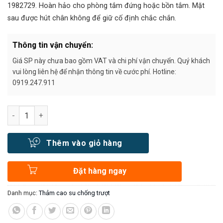
750.000₫.
1982729. Hoàn hảo cho phòng tắm đứng hoặc bồn tắm. Mặt
sau được hút chân không để giữ cố định chắc chắn.
Thông tin vận chuyển:
Giá SP này chưa bao gồm VAT và chi phí vận chuyển. Quý khách
vui lòng liên hệ để nhận thông tin về cước phí. Hotline:
0919.247.911
Số lượng
Thêm vào giỏ hàng
Đặt hàng ngay
Danh mục:
Thảm cao su chống trượt