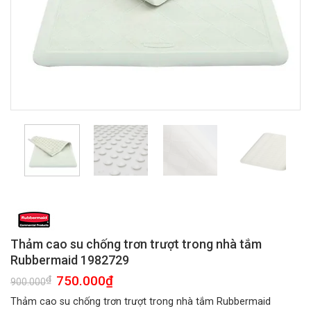
Thảm cao su chống trơn trượt trong nhà tắm
Rubbermaid 1982729
Giá
750.000
₫
Giá
₫
900.000
gốc
hiện
là:
tại
Thảm cao su chống trơn trượt trong nhà tắm Rubbermaid
900.000₫.
là: