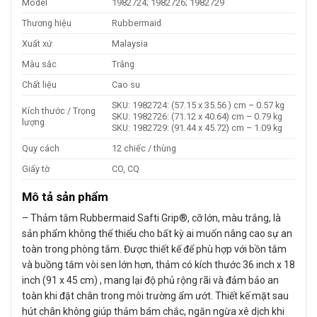
Model
1982724; 1982726; 1982729
Thương hiệu
Rubbermaid
Xuất xứ
Malaysia
Màu sắc
Trắng
Chất liệu
Cao su
SKU: 1982724: (57.15 x 35.56 ) cm – 0.57 kg
Kích thước / Trọng
SKU: 1982726: (71.12 x 40.64) cm – 0.79 kg
lượng
SKU: 1982729: (91.44 x 45.72) cm – 1.09 kg
Quy cách
12 chiếc / thùng
Giấy tờ
CO, CQ
Mô tả sản phẩm
– Thảm tắm Rubbermaid Safti Grip®, cỡ lớn, màu trắng, là
sản phẩm không thể thiếu cho bất kỳ ai muốn nâng cao sự an
toàn trong phòng tắm. Được thiết kế để phù hợp với bồn tắm
và buồng tắm vòi sen lớn hơn, thảm có kích thước 36 inch x 18
inch (91 x 45 cm) , mang lại độ phủ rộng rãi và đảm bảo an
toàn khi đặt chân trong môi trường ẩm ướt. Thiết kế mặt sau
hút chân không giúp thảm bám chắc, ngăn ngừa xê dịch khi