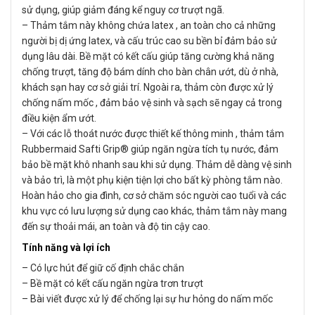
sử dụng, giúp giảm đáng kể nguy cơ trượt ngã.
– Thảm tắm này không chứa latex , an toàn cho cả những
người bị dị ứng latex, và cấu trúc cao su bền bỉ đảm bảo sử
dụng lâu dài. Bề mặt có kết cấu giúp tăng cường khả năng
chống trượt, tăng độ bám dính cho bàn chân ướt, dù ở nhà,
khách sạn hay cơ sở giải trí. Ngoài ra, thảm còn được xử lý
chống nấm mốc , đảm bảo vệ sinh và sạch sẽ ngay cả trong
điều kiện ẩm ướt.
– Với các lỗ thoát nước được thiết kế thông minh , thảm tắm
Rubbermaid Safti Grip® giúp ngăn ngừa tích tụ nước, đảm
bảo bề mặt khô nhanh sau khi sử dụng. Thảm dễ dàng vệ sinh
và bảo trì, là một phụ kiện tiện lợi cho bất kỳ phòng tắm nào.
Hoàn hảo cho gia đình, cơ sở chăm sóc người cao tuổi và các
khu vực có lưu lượng sử dụng cao khác, thảm tắm này mang
đến sự thoải mái, an toàn và độ tin cậy cao.
Tính năng và lợi ích
– Có lực hút để giữ cố định chắc chắn
– Bề mặt có kết cấu ngăn ngừa trơn trượt
– Bài viết được xử lý để chống lại sự hư hỏng do nấm mốc