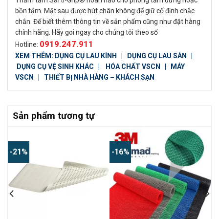
Thảm tắm Safti-Grip® hoàn hảo cho phòng tắm đứng hoặc
bồn tắm. Mặt sau được hút chân không để giữ cố định chắc
chắn. Để biết thêm thông tin về sản phẩm cũng như đặt hàng
chính hãng. Hãy goi ngay cho chúng tôi theo số
0919.247.911
Hotline:
XEM THÊM:
DỤNG CỤ LAU KÍNH
|
DỤNG CỤ LAU SÀN
|
DỤNG CỤ VỆ SINH KHÁC
|
HÓA CHẤT VSCN
|
MÁY
VSCN
|
THIẾT BỊ NHÀ HÀNG – KHÁCH SẠN
Sản phẩm tương tự
-21%
-16%