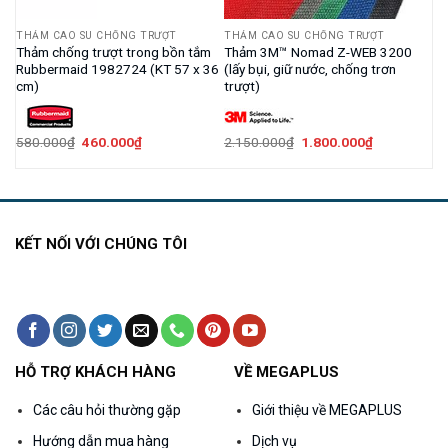
THẢM CAO SU CHỐNG TRƯỢT
THẢM CAO SU CHỐNG TRƯỢT
ừa
Thảm chống trượt trong bồn tắm
Thảm 3M™ Nomad Z-WEB 3200
Rubbermaid 1982724 (KT 57 x 36
(lấy bụi, giữ nước, chống trơn
cm)
trượt)
Giá
Giá
Giá
Giá
580.000
₫
460.000
₫
2.150.000
₫
1.800.000
₫
gốc
hiện
gốc
hiện
là:
tại
là:
tại
580.000₫.
là:
2.150.000₫.
là:
460.000₫.
1.800.000₫.
KẾT NỐI VỚI CHÚNG TÔI
HỖ TRỢ KHÁCH HÀNG
VỀ MEGAPLUS
Các câu hỏi thường gặp
Giới thiệu về MEGAPLUS
Hướng dẫn mua hàng
Dịch vụ