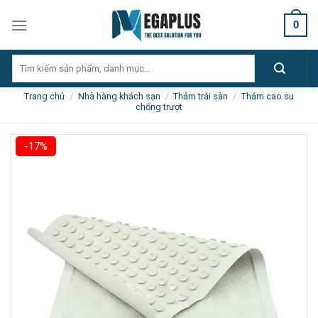
Skip
0
to
content
Tìm
kiếm:
Trang chủ
/
Nhà hàng khách sạn
/
Thảm trải sàn
/
Thảm cao su
chống trượt
-17%