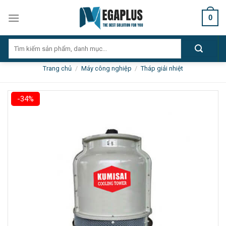
Skip
0
to
content
Tìm
kiếm:
Trang chủ
/
Máy công nghiệp
/
Tháp giải nhiệt
-34%