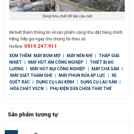
Dùng hóa chất để tẩy cáu cặn
Để biết thêm thông tin về sản phẩm cũng như đặt hàng chính
hãng. Hãy goi ngay cho chúng tôi theo số
0919.247.911
Hotline:
XEM THÊM:
MÁY BƠM MỠ
|
MÁY NÉN KHÍ
|
THÁP GIẢI
NHIỆT
|
MÁY HÚT ẨM CÔNG NGHIỆP
|
THIẾT BỊ ĐO
LƯỜNG
|
MÁY HÚT BỤI CÔNG NGHIỆP
|
MÁY CHÀ SÀN
|
MÁY GIẶT THẢM GHẾ
|
MÁY PHUN RỬA ÁP LỰC
|
XE
QUÉT RÁC
|
DỤNG CỤ LAU KÍNH
|
DỤNG CỤ LAU SÀN
|
HÓA CHẤT VSCN
|
PHỤ KIỆN SỬA CHỮA THAY THẾ
Sản phẩm tương tự