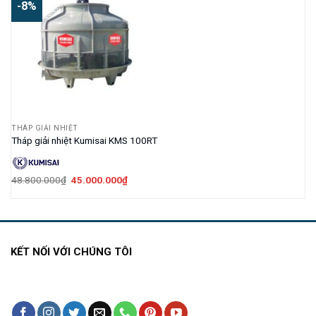
-8%
THÁP GIẢI NHIỆT
Tháp giải nhiệt Kumisai KMS 100RT
Giá
Giá
48.800.000
₫
45.000.000
₫
gốc
hiện
là:
tại
48.800.000₫.
là:
45.000.000₫.
KẾT NỐI VỚI CHÚNG TÔI