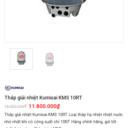
Tháp giải nhiệt Kumisai KMS 10RT
Giá
11.800.000
₫
Giá
₫
18.000.000
gốc
hiện
là:
tại
Tháp giải nhiệt Kumisai KMS 10RT. Loại tháp hạ nhiệt nhiệt nước
18.000.000₫.
là:
11.800.000₫.
nhỏ nhất khi có công suất chỉ 10RT. Hàng chính hãng, giá tốt