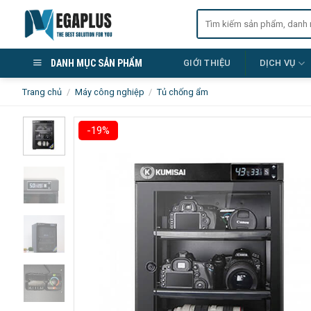
Skip
Tìm
to
kiếm:
content
DANH MỤC SẢN PHẨM
GIỚI THIỆU
DỊCH VỤ
Trang chủ
/
Máy công nghiệp
/
Tủ chống ẩm
-19%