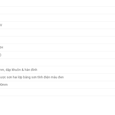
 V
RH
)
mm, dập khuôn & hàn đính
được sơn hai lớp bằng sơn tĩnh điện màu đen
90mm