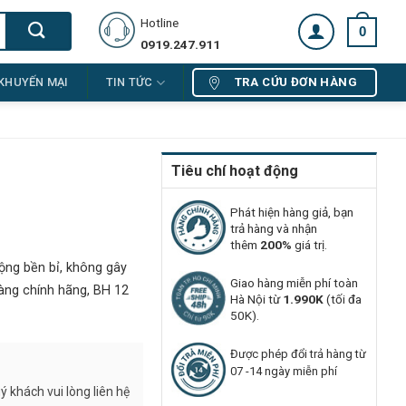
Hotline
0
0919.247.911
TRA CỨU ĐƠN HÀNG
KHUYẾN MẠI
TIN TỨC
Tiêu chí hoạt động
Phát hiện hàng giả, bạn
trả hàng và nhận
thêm
200%
giá trị.
ộng bền bỉ, không gây
Giao hàng miễn phí toàn
Hàng chính hãng, BH 12
Hà Nội từ
1.990K
(tối đa
50K).
Được phép đổi trả hàng từ
07 -14 ngày miễn phí
 khách vui lòng liên hệ