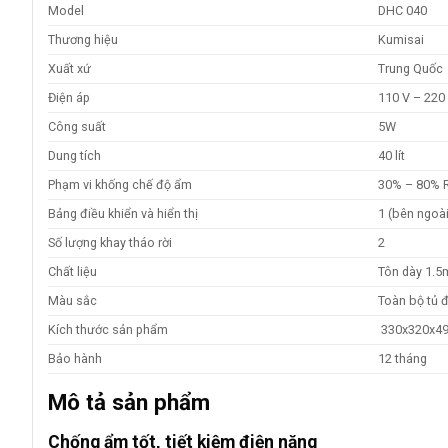
Model
DHC 040
Thương hiệu
Kumisai
Xuất xứ
Trung Quốc
Điện áp
110 V – 220
Công suất
5W
Dung tích
40 lít
Phạm vi khống chế độ ẩm
30% – 80% 
Bảng điều khiển và hiển thị
1 (bên ngoài
Số lượng khay tháo rời
2
Chất liệu
Tôn dày 1.5
Màu sắc
Toàn bộ tủ 
Kích thước sản phẩm
330x320x4
Bảo hành
12 tháng
Mô tả sản phẩm
Chống ẩm tốt, tiết kiệm điện năng