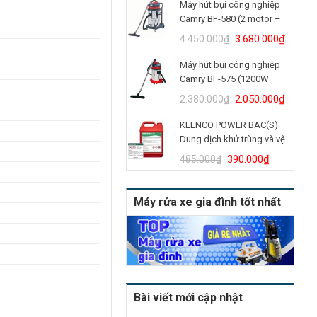
Máy hút bụi công nghiệp
là:
tại
Camry BF-580 (2 motor –
4.900.000₫.
là:
70L)
4.150.
Giá
Giá
3.680.000
₫
4.450.000
₫
gốc
hiện
Máy hút bụi công nghiệp
là:
tại
Camry BF-575 (1200W –
4.450.000₫.
là:
30L)
3.680.
Giá
Giá
2.050.000
₫
2.380.000
₫
gốc
hiện
KLENCO POWER BAC(S) –
là:
tại
Dung dịch khử trùng và vệ
2.380.000₫.
là:
sinh bồn cầu (Can 5L)
2.050.
Giá
Giá
390.000
₫
485.000
₫
gốc
hiện
là:
tại
Máy rửa xe gia đình tốt nhất
485.000₫.
là:
390.000₫
Bài viết mới cập nhật