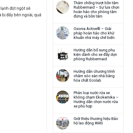
Thảm chống trượt bồn tắm
Rubbermaid – Sự lựa chọn
 lạnh đột ngột sẽ
hoàn hảo cho phòng tắm
 bị đẩy bên ngoài, quá
đứng và bồn tắm
Oxonia Active® – Giải
pháp hoàn hảo cho khử
khuẩn nhà máy chế biến
Hướng dẫn bổ sung phụ
kiện dành cho xe đẩy dọn
phòng Rubbermaid
Hướng dẫn chương trình
chăm sóc sàn nhà bằng
hóa chất Ecolab
Phân loại nước rửa xe
không chạm Ekokemika –
Hướng dẫn chọn nước rửa
xe phù hợp
Giới thiệu thương hiệu Bảo
hộ lao động AMS