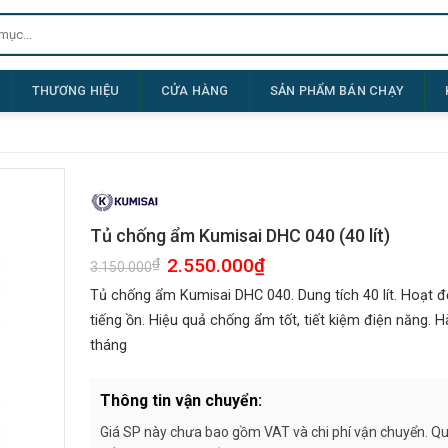
THƯƠNG HIỆU
CỬA HÀNG
SẢN PHẨM BÁN CHẠY
Tủ chống ẩm Kumisai DHC 040 (40 lít)
Giá
2.550.000
₫
Giá
₫
3.150.000
gốc
hiện
là:
tại
Tủ chống ẩm Kumisai DHC 040. Dung tích 40 lít. Hoạt đ
3.150.000₫.
là:
2.550.000₫.
tiếng ồn. Hiệu quả chống ẩm tốt, tiết kiệm điện năng. 
tháng
Thông tin vận chuyển:
Giá SP này chưa bao gồm VAT và chi phí vận chuyển. Quý