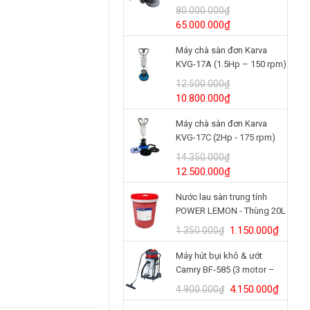
(24V/125Ah)
80.000.000
₫
Giá
Giá
65.000.000
₫
gốc
hiện
Máy chà sàn đơn Karva
là:
tại
KVG-17A (1.5Hp – 150 rpm)
80.000.000₫.
là:
65.000.000₫.
12.500.000
₫
Giá
Giá
10.800.000
₫
gốc
hiện
Máy chà sàn đơn Karva
là:
tại
KVG-17C (2Hp - 175 rpm)
12.500.000₫.
là:
10.800.000₫.
14.350.000
₫
Giá
Giá
12.500.000
₫
gốc
hiện
Nước lau sàn trung tính
là:
tại
POWER LEMON - Thùng 20L
14.350.000₫.
là:
12.500.000₫.
Giá
Giá
1.150.000
₫
1.350.000
₫
gốc
hiện
Máy hút bụi khô & ướt
là:
tại
Camry BF-585 (3 motor –
1.350.000₫.
là:
80L)
1.150.
Giá
Giá
4.150.000
₫
4.900.000
₫
gốc
hiện