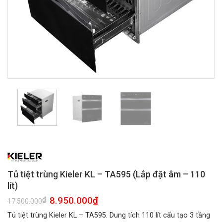
Tủ tiệt trùng Kieler KL – TA595 (Lắp đặt âm – 110
lít)
Giá
8.950.000
₫
Giá
₫
17.500.000
gốc
hiện
là:
tại
Tủ tiệt trùng Kieler KL – TA595. Dung tích 110 lít cấu tạo 3 tầng
17.500.000₫.
là: