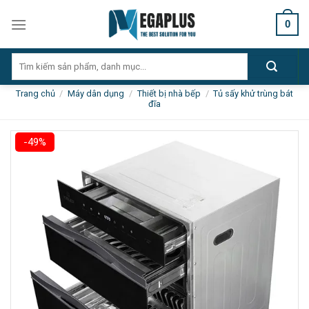
Skip
0
to
content
Tìm
kiếm:
Trang chủ
/
Máy dân dụng
/
Thiết bị nhà bếp
/
Tủ sấy khử trùng bát
đĩa
-49%