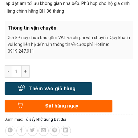
8.950.000₫.
lắp đặt âm tối ưu không gian nhà bếp. Phù hợp cho hộ gia đình.
Hàng chính hãng BH 36 tháng
Thông tin vận chuyển:
Giá SP này chưa bao gồm VAT và chi phí vận chuyển. Quý khách
vui lòng liên hệ để nhận thông tin về cước phí. Hotline:
0919.247.911
Số lượng
Thêm vào giỏ hàng
Đặt hàng ngay
Danh mục:
Tủ sấy khử trùng bát đĩa