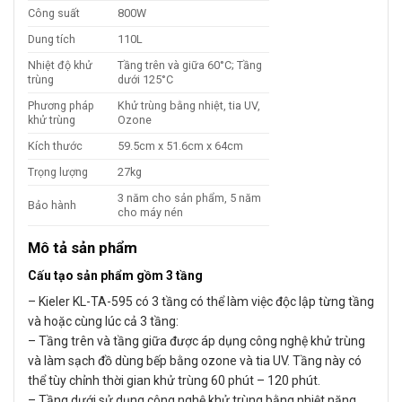
Công suất
800W
Dung tích
110L
Nhiệt độ khử
Tầng trên và giữa 60°C; Tầng
trùng
dưới 125°C
Phương pháp
Khử trùng bằng nhiệt, tia UV,
khử trùng
Ozone
Kích thước
59.5cm x 51.6cm x 64cm
Trọng lượng
27kg
3 năm cho sản phẩm, 5 năm
Bảo hành
cho máy nén
Mô tả sản phẩm
Cấu tạo sản phẩm gồm 3 tầng
– Kieler KL-TA-595 có 3 tầng có thể làm việc độc lập từng tầng
và hoặc cùng lúc cả 3 tầng:
– Tầng trên và tầng giữa được áp dụng công nghệ khử trùng
và làm sạch đồ dùng bếp bằng ozone và tia UV. Tầng này có
thể tùy chỉnh thời gian khử trùng 60 phút – 120 phút.
– Tầng dưới sử dụng công nghệ khử trùng bằng nhiệt năng