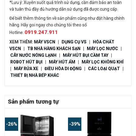
*Lưu ý: Xuyên suốt quá trình sử dụng, cần đảm bảo an toàn
và tuân thủ đầy đủ hướng dẫn sử dụng đã được cung cấp.
Để biết thêm thông tin về sản phẩm cũng như đặt hàng chính
hãng. Hãy goi ngay cho chúng tôi theo số
0919.247.911
Hotline:
XEM THÊM:
MÁY VSCN
|
DỤNG CỤ VS
|
HÓA CHẤT
VSCN
|
TB NHÀ HÀNG KHÁCH SẠN
|
MÁY LỌC NƯỚC
|
CÂY NƯỚC NÓNG LẠNH
|
MÁY HÚT BỤI CẦM TAY
|
ROBOT HÚT BỤI
|
MÁY HÚT ẨM
|
MÁY LỌC KHÔNG KHÍ
|
MÁY RỬA XE
|
ĐIỀU HÒA DI ĐỘNG
|
CÁC LOẠI QUẠT
|
THIẾT BỊ NHÀ BẾP KHÁC
Sản phẩm tương tự
-26%
-39%