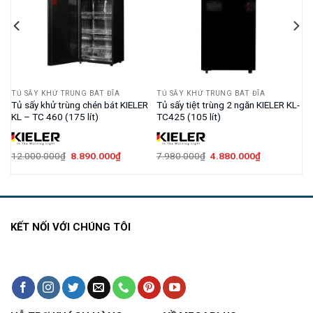
TỦ SẤY KHỬ TRÙNG BÁT ĐĨA
TỦ SẤY KHỬ TRÙNG BÁT ĐĨA
Tủ sấy khử trùng chén bát KIELER
Tủ sấy tiệt trùng 2 ngăn KIELER KL-
KL – TC 460 (175 lít)
TC425 (105 lít)
Giá
Giá
Giá
Giá
12.000.000
₫
8.890.000
₫
7.980.000
₫
4.880.000
₫
gốc
hiện
gốc
hiện
là:
tại
là:
tại
12.000.000₫.
là:
7.980.000₫.
là:
50.000₫.
8.890.000₫.
4.880.000₫.
KẾT NỐI VỚI CHÚNG TÔI