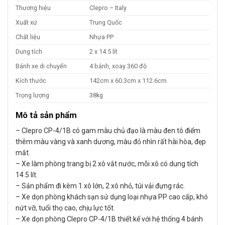
Thương hiệu
Clepro – Italy
Xuất xứ
Trung Quốc
Chất liệu
Nhựa PP
Dung tích
2 x 14.5 lít
Bánh xe di chuyển
4 bánh, xoay 360 độ
Kích thước
142cm x 60.3cm x 112.6cm
Trọng lượng
38kg
Mô tả sản phẩm
– Clepro CP-4/1B có gam màu chủ đạo là màu đen tô điểm
thêm màu vàng và xanh dương, màu đỏ nhìn rất hài hòa, đẹp
mắt.
– Xe làm phòng trang bị 2 xô vắt nước, mỗi xô có dung tích
14.5 lít.
– Sản phẩm đi kèm 1 xô lớn, 2 xô nhỏ, túi vải đựng rác.
– Xe dọn phòng khách sạn sử dụng loại nhựa PP cao cấp, khó
nứt vỡ, tuổi thọ cao, chịu lực tốt.
– Xe dọn phòng Clepro CP-4/1B thiết kế với hệ thống 4 bánh