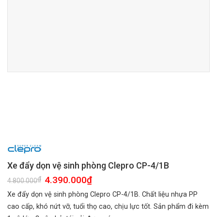
Xe đẩy dọn vệ sinh phòng Clepro CP-4/1B
Giá
4.390.000
₫
Giá
₫
4.800.000
gốc
hiện
là:
tại
Xe đẩy dọn vệ sinh phòng Clepro CP-4/1B. Chất liệu nhựa PP
4.800.000₫.
là:
4.390.000₫.
cao cấp, khó nứt vỡ, tuổi thọ cao, chịu lực tốt. Sản phẩm đi kèm