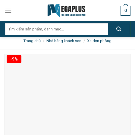
Skip
0
to
content
Tìm
kiếm:
Trang chủ
/
Nhà hàng khách sạn
/
Xe dọn phòng
-9%