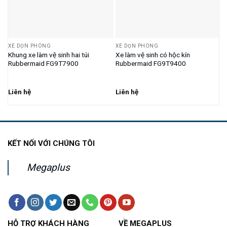
XE DỌN PHÒNG
XE DỌN PHÒNG
X
Khung xe làm vệ sinh hai túi
Xe làm vệ sinh có hộc kín
X
Rubbermaid FG9T7900
Rubbermaid FG9T9400
R
Liên hệ
Liên hệ
8
KẾT NỐI VỚI CHÚNG TÔI
Megaplus
HỖ TRỢ KHÁCH HÀNG
VỀ MEGAPLUS