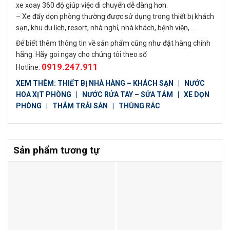
xe xoay 360 độ giúp việc di chuyển dễ dàng hơn.
– Xe đẩy dọn phòng thường được sử dụng trong thiết bị khách
sạn, khu du lịch, resort, nhà nghỉ, nhà khách, bệnh viện,…
Để biết thêm thông tin về sản phẩm cũng như đặt hàng chính
hãng. Hãy goi ngay cho chúng tôi theo số
0919.247.911
Hotline:
XEM THÊM:
THIẾT BỊ NHÀ HÀNG – KHÁCH SẠN
|
NƯỚC
HOA XỊT PHÒNG
|
NƯỚC RỬA TAY – SỮA TẮM
|
XE DỌN
PHÒNG
|
THẢM TRẢI SÀN
|
THÙNG RÁC
Sản phẩm tương tự