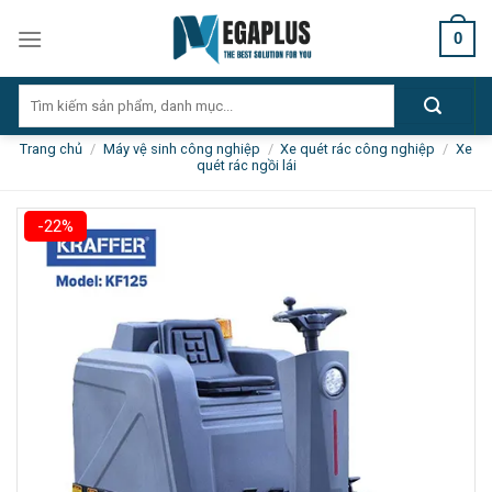
Skip
0
to
content
Tìm
kiếm:
Trang chủ
/
Máy vệ sinh công nghiệp
/
Xe quét rác công nghiệp
/
Xe
quét rác ngồi lái
-22%