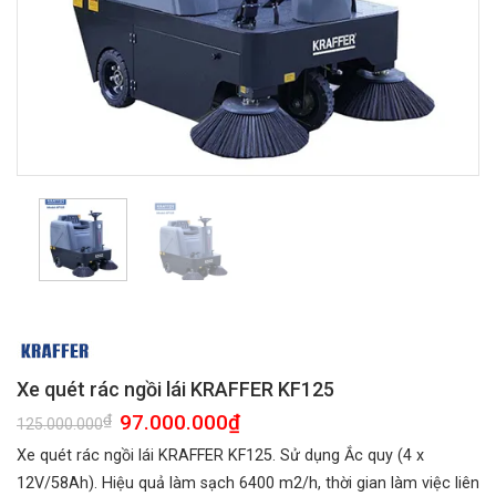
Xe quét rác ngồi lái KRAFFER KF125
Giá
97.000.000
₫
Giá
₫
125.000.000
gốc
hiện
là:
tại
Xe quét rác ngồi lái KRAFFER KF125. Sử dụng Ắc quy (4 x
125.000.000₫.
là:
97.000.000₫.
12V/58Ah). Hiệu quả làm sạch 6400 m2/h, thời gian làm việc liên