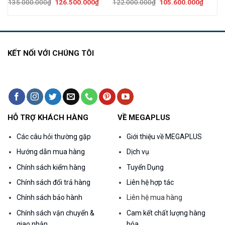
iá
Giá
Giá
Giá
Giá
135.000.000
₫
126.500.000
₫
122.000.000
₫
105.600.000
₫
iện
gốc
hiện
gốc
hiện
i
là:
tại
là:
tại
:
135.000.000₫.
là:
122.000.000₫.
là:
12.600.000₫.
126.500.000₫.
105.60
KẾT NỐI VỚI CHÚNG TÔI
HỖ TRỢ KHÁCH HÀNG
VỀ MEGAPLUS
Các câu hỏi thường gặp
Giới thiệu về MEGAPLUS
Hướng dẫn mua hàng
Dịch vụ
Chính sách kiểm hàng
Tuyển Dụng
Chính sách đổi trả hàng
Liên hệ hợp tác
Chính sách bảo hành
Liên hệ mua hàng
Chính sách vận chuyển &
Cam kết chất lượng hàng
giao nhận
hóa