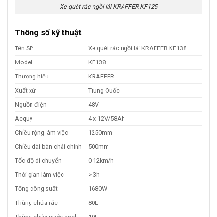
Xe quét rác ngồi lái KRAFFER KF125
Thông số kỹ thuật
Tên SP
Xe quét rác ngồi lái KRAFFER KF138
Model
KF138
Thương hiệu
KRAFFER
Xuất xứ
Trung Quốc
Nguồn điện
48V
Acquy
4 x 12V/58Ah
Chiều rộng làm việc
1250mm
Chiều dài bàn chải chính
500mm
Tốc độ di chuyển
0-12km/h
Thời gian làm việc
> 3h
Tổng công suất
1680W
Thùng chứa rác
80L
Thùng chứa nước sạch
10L