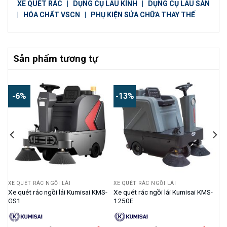
XE QUÉT RÁC
|
DỤNG CỤ LAU KÍNH
|
DỤNG CỤ LAU SÀN
|
HÓA CHẤT VSCN
|
PHỤ KIỆN SỬA CHỮA THAY THẾ
Sản phẩm tương tự
-6%
-13%
XE QUÉT RÁC NGỒI LÁI
XE QUÉT RÁC NGỒI LÁI
-
Xe quét rác ngồi lái Kumisai KMS-
Xe quét rác ngồi lái Kumisai KMS-
GS1
1250E