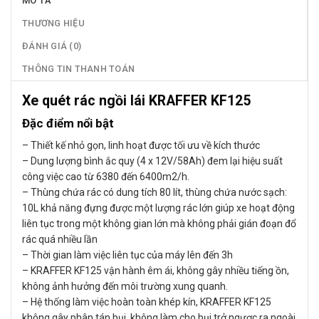
MÔ TẢ
THƯƠNG HIỆU
ĐÁNH GIÁ (0)
THÔNG TIN THANH TOÁN
Xe quét rác ngồi lái KRAFFER KF125
Đặc điểm nổi bật
– Thiết kế nhỏ gọn, linh hoạt được tối ưu về kích thước
– Dung lượng bình ắc quy (4 x 12V/58Ah) đem lại hiệu suất
công việc cao từ 6380 đến 6400m2/h.
– Thùng chứa rác có dung tích 80 lít, thùng chứa nước sạch:
10L khả năng đựng được một lượng rác lớn giúp xe hoạt động
liên tục trong một không gian lớn mà không phải gián đoạn đổ
rác quá nhiều lần
– Thời gian làm việc liên tục của máy lên đến 3h
– KRAFFER KF125 vận hành êm ái, không gây nhiều tiếng ồn,
không ảnh hưởng đến môi trường xung quanh.
– Hệ thống làm việc hoàn toàn khép kín, KRAFFER KF125
không gây phân tán bụi, không làm cho bụi trở ngược ra ngoài