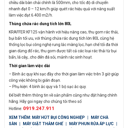
chiều dài bàn chải chính là 500mm, cho tốc độ di chuyển
nhanh đạt 0 – 12 km/h giúp quét rác hiệu quả với năng suất
làm việc đạt 6.400 m2/h.
Thùng chứa rác dung tích lớn 80L
KRAFFER KF125 vận hành với hiệu năng cao, thu gom rác thải,
bụi bẩn tối ưu, với thùng chứa rác dung tích lớn 80L cùng hệ
thống lọc bụi công nghệ rung lắc màng lọc; hạn chế tối đa thời
gian dừng đổ rác, thu gom được tất cả các loại rác thải từ bụi
bẩn, lá cây,..cho đến đá sỏi, mảnh rác sinh hoạt.
Thời gian làm việc dài
– Bình ắc quy khi sạc đầy cho thời gian làm việc trên 3 giờ giúp
công việc không bị gián đoạn.
– Phụ kiện: 4 bình ắc quy và 1 bộ sạc ắc quy.
Để biết thêm thông tin về sản phẩm cũng như đặt hàng chính
hãng. Hãy goi ngay cho chúng tôi theo số
0919.247.911
Hotline:
XEM THÊM:
MÁY HÚT BỤI CÔNG NGHIỆP
|
MÁY CHÀ
SÀN
|
MÁY GIẶT THẢM GHẾ
|
MÁY PHUN RỬA ÁP LỰC
|