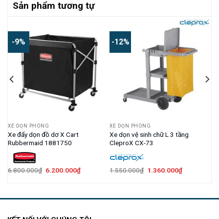
Sản phẩm tương tự
-9%
-12%
XE DỌN PHÒNG
XE DỌN PHÒNG
Xe đẩy dọn đồ dơ X Cart
Xe dọn vệ sinh chữ L 3 tầng
Rubbermaid 1881750
CleproX CX-73
Giá
Giá
Giá
Giá
6.800.000
₫
6.200.000
₫
1.550.000
₫
1.360.000
₫
gốc
hiện
gốc
hiện
là:
tại
là:
tại
6.800.000₫.
là:
1.550.000₫.
là:
6.200.000₫.
1.360.000₫.