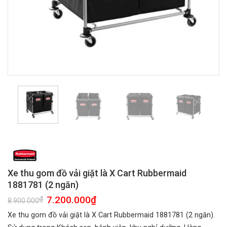
Xe thu gom đồ vải giặt là X Cart Rubbermaid
1881781 (2 ngăn)
Giá
7.200.000
₫
Giá
₫
8.900.000
gốc
hiện
là:
tại
Xe thu gom đồ vải giặt là X Cart Rubbermaid 1881781 (2 ngăn).
8.900.000₫.
là:
7.200.000₫.