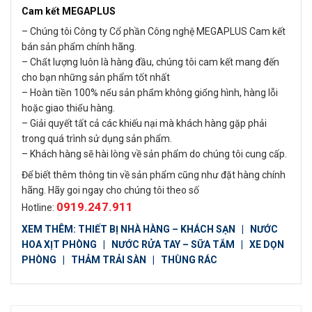
Cam kết MEGAPLUS
– Chúng tôi Công ty Cổ phần Công nghệ MEGAPLUS Cam kết
bán sản phẩm chính hãng.
– Chất lượng luôn là hàng đầu, chúng tôi cam kết mang đến
cho bạn những sản phẩm tốt nhất
– Hoàn tiền 100% nếu sản phẩm không giống hình, hàng lỗi
hoặc giao thiếu hàng.
– Giải quyết tất cả các khiếu nại mà khách hàng gặp phải
trong quá trình sử dụng sản phẩm.
– Khách hàng sẽ hài lòng về sản phẩm do chúng tôi cung cấp.
Để biết thêm thông tin về sản phẩm cũng như đặt hàng chính
hãng. Hãy goi ngay cho chúng tôi theo số
0919.247.911
Hotline:
XEM THÊM:
THIẾT BỊ NHÀ HÀNG – KHÁCH SẠN
|
NƯỚC
HOA XỊT PHÒNG
|
NƯỚC RỬA TAY – SỮA TẮM
|
XE DỌN
PHÒNG
|
THẢM TRẢI SÀN
|
THÙNG RÁC