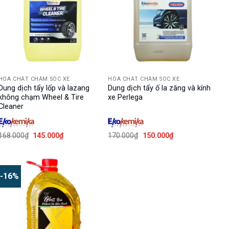
HÓA CHẤT CHĂM SÓC XE
HÓA CHẤT CHĂM SÓC XE
Dung dịch tẩy lốp và lazang
Dung dịch tẩy ố la zăng và kính
không chạm Wheel & Tire
xe Perlega
Cleaner
Giá
Giá
Giá
Giá
168.000
₫
145.000
₫
170.000
₫
150.000
₫
gốc
hiện
gốc
hiện
là:
tại
là:
tại
168.000₫.
là:
170.000₫.
là:
145.000₫.
150.000₫.
-16%