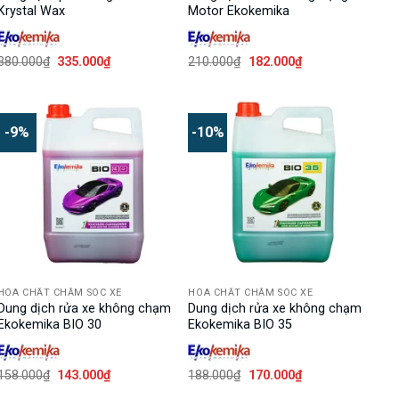
Krystal Wax
Motor Ekokemika
Giá
Giá
Giá
Giá
380.000
₫
335.000
₫
210.000
₫
182.000
₫
gốc
hiện
gốc
hiện
là:
tại
là:
tại
380.000₫.
là:
210.000₫.
là:
335.000₫.
182.000₫.
-9%
-10%
HÓA CHẤT CHĂM SÓC XE
HÓA CHẤT CHĂM SÓC XE
Dung dịch rửa xe không chạm
Dung dịch rửa xe không chạm
Ekokemika BIO 30
Ekokemika BIO 35
Giá
Giá
Giá
Giá
158.000
₫
143.000
₫
188.000
₫
170.000
₫
gốc
hiện
gốc
hiện