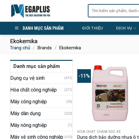
Skip
Tìm
to
kiếm:
content
DANH MỤC SẢN PHẨM
GIỚI THIỆU
DỊCH VỤ
Ekokemika
Trang chủ
/
Brands
/
Ekokemika
Danh mục sản phẩm
-11%
Dụng cụ vệ sinh
(471)
Hóa chất công nghiệp
(271)
Máy công nghiệp
(35)
Máy dân dụng
(222)
Máy nông nghiệp
(1)
HÓA CHẤT CHĂM SÓC XE
Máy vệ sinh công nghiệp
Dung dịch bảo dưỡng nhựa ô 
(610)