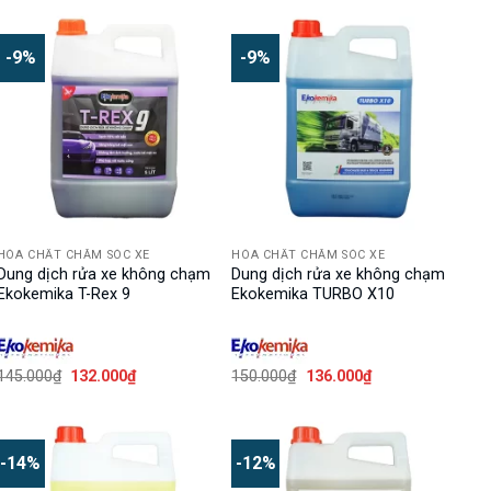
là:
tại
là:
tại
158.000₫.
là:
188.000₫.
là:
143.000₫.
170.000₫.
-9%
-9%
HÓA CHẤT CHĂM SÓC XE
HÓA CHẤT CHĂM SÓC XE
Dung dịch rửa xe không chạm
Dung dịch rửa xe không chạm
Ekokemika T-Rex 9
Ekokemika TURBO X10
Giá
Giá
Giá
Giá
145.000
₫
132.000
₫
150.000
₫
136.000
₫
gốc
hiện
gốc
hiện
là:
tại
là:
tại
145.000₫.
là:
150.000₫.
là:
132.000₫.
136.000₫.
-14%
-12%