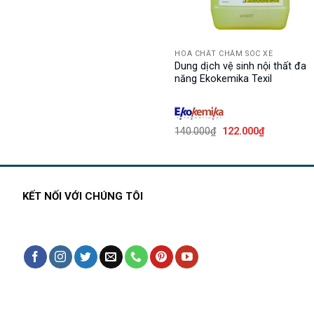
HÓA CHẤT CHĂM SÓC XE
Dung dịch vệ sinh nội thất đa
năng Ekokemika Texil
Giá
Giá
140.000
₫
122.000
₫
gốc
hiện
là:
tại
140.000₫.
là:
122.000₫.
KẾT NỐI VỚI CHÚNG TÔI