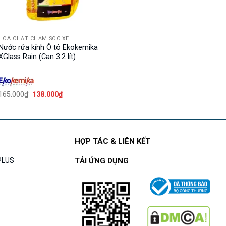
HÓA CHẤT CHĂM SÓC XE
Nước rửa kính Ô tô Ekokemika
XGlass Rain (Can 3.2 lít)
Giá
Giá
165.000
₫
138.000
₫
gốc
hiện
là:
tại
165.000₫.
là:
138.000₫.
HỢP TÁC & LIÊN KẾT
APLUS
TẢI ỨNG DỤNG