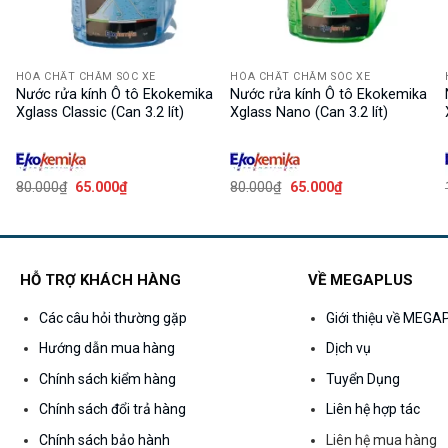
HÓA CHẤT CHĂM SÓC XE
HÓA CHẤT CHĂM SÓC XE
Nước rửa kính Ô tô Ekokemika
Nước rửa kính Ô tô Ekokemika
Xglass Classic (Can 3.2 lít)
Xglass Nano (Can 3.2 lít)
Giá
Giá
Giá
Giá
80.000
₫
65.000
₫
80.000
₫
65.000
₫
gốc
hiện
gốc
hiện
là:
tại
là:
tại
80.000₫.
là:
80.000₫.
là:
65.000₫.
65.000₫.
HỖ TRỢ KHÁCH HÀNG
VỀ MEGAPLUS
Các câu hỏi thường gặp
Giới thiệu về MEG
Hướng dẫn mua hàng
Dịch vụ
Chính sách kiểm hàng
Tuyển Dụng
Chính sách đổi trả hàng
Liên hệ hợp tác
Chính sách bảo hành
Liên hệ mua hàng