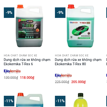
là:
tại
là:
tại
108.000₫.
là:
128.000₫.
là:
97.000₫.
117.000₫.
-9%
-9%
HÓA CHẤT CHĂM SÓC XE
HÓA CHẤT CHĂM SÓC XE
Dung dịch rửa xe không chạm
Dung dịch rửa xe không chạm
Ekokemika T-Rex 6
Ekokemika T-Rex 80
Giá
Giá
130.000
₫
118.000
₫
gốc
hiện
Giá
Giá
225.000
₫
205.000
₫
là:
tại
gốc
hiện
130.000₫.
là:
là:
tại
118.000₫.
225.000₫.
là:
205.000₫.
-11%
-11%