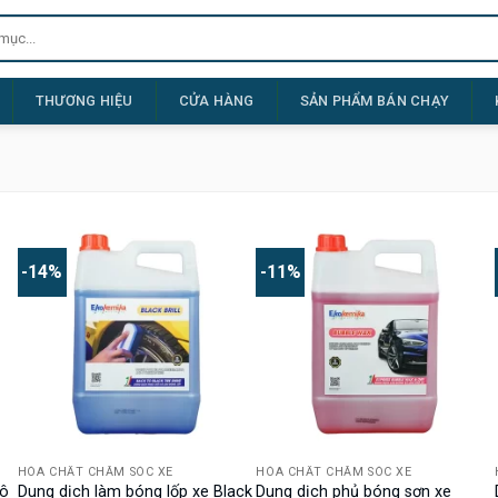
THƯƠNG HIỆU
CỬA HÀNG
SẢN PHẨM BÁN CHẠY
-14%
-11%
HÓA CHẤT CHĂM SÓC XE
HÓA CHẤT CHĂM SÓC XE
tô
Dung dịch làm bóng lốp xe Black
Dung dịch phủ bóng sơn xe