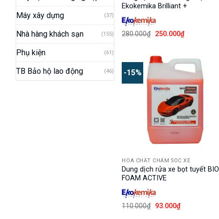
Ekokemika Brilliant +
Máy xây dựng
(37)
Giá
Giá
Nhà hàng khách sạn
280.000
₫
250.000
₫
(155)
gốc
hiện
là:
tại
Phụ kiện
(61)
280.000₫.
là:
250.000₫.
TB Bảo hộ lao động
(46)
-15%
HÓA CHẤT CHĂM SÓC XE
Dung dịch rửa xe bọt tuyết BI
FOAM ACTIVE
Giá
Giá
110.000
₫
93.000
₫
gốc
hiện