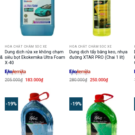
HÓA CHẤT CHĂM SÓC XE
HÓA CHẤT CHĂM SÓC XE
Dung dịch rửa xe không chạm
Dung dịch tẩy băng keo, nhựa
 &
siêu bọt Ekokemika Ultra Foam
đường XTAR PRO (Chai 1 lít)
X-40
Giá
Giá
Giá
Giá
205.000
₫
183.000
₫
280.000
₫
250.000
₫
gốc
hiện
gốc
hiện
là:
tại
là:
tại
205.000₫.
là:
280.000₫.
là:
183.000₫.
250.000₫.
-19%
-19%