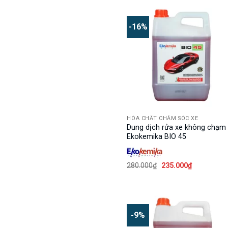
là:
tại
110.000₫.
là:
93.000₫.
-16%
HÓA CHẤT CHĂM SÓC XE
Dung dịch rửa xe không chạm
Ekokemika BIO 45
Giá
Giá
280.000
₫
235.000
₫
gốc
hiện
là:
tại
280.000₫.
là:
235.000₫.
-9%