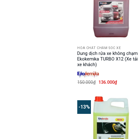
HÓA CHẤT CHĂM SÓC XE
Dung dịch rửa xe không chạm
Ekokemika TURBO X12 (Xe tải
xe khách)
Giá
Giá
150.000
₫
136.000
₫
gốc
hiện
là:
tại
150.000₫.
là:
136.000₫.
-13%