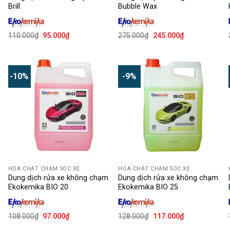
Brill
Bubble Wax
Giá
Giá
Giá
Giá
110.000
₫
95.000
₫
275.000
₫
245.000
₫
gốc
hiện
gốc
hiện
là:
tại
là:
tại
110.000₫.
là:
275.000₫.
là:
95.000₫.
245.000₫.
-10%
-9%
HÓA CHẤT CHĂM SÓC XE
HÓA CHẤT CHĂM SÓC XE
O
Dung dịch rửa xe không chạm
Dung dịch rửa xe không chạm
Ekokemika BIO 20
Ekokemika BIO 25
Giá
Giá
Giá
Giá
108.000
₫
97.000
₫
128.000
₫
117.000
₫
gốc
hiện
gốc
hiện