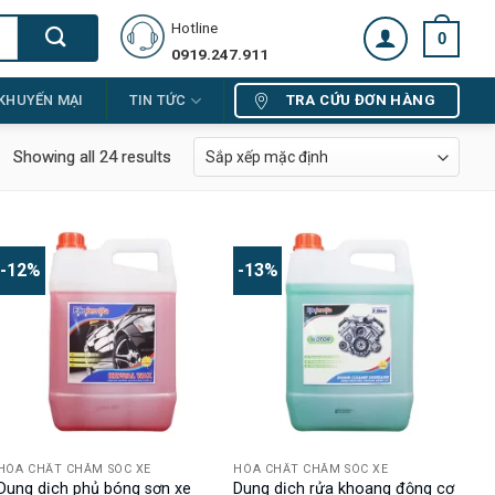
Hotline
0
0919.247.911
TRA CỨU ĐƠN HÀNG
KHUYẾN MẠI
TIN TỨC
Showing all 24 results
-12%
-13%
HÓA CHẤT CHĂM SÓC XE
HÓA CHẤT CHĂM SÓC XE
Dung dịch phủ bóng sơn xe
Dung dịch rửa khoang động cơ