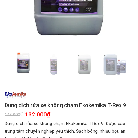
Dung dịch rửa xe không chạm Ekokemika T-Rex 9
Giá
132.000
₫
Giá
₫
145.000
gốc
hiện
là:
tại
Dung dịch rửa xe không chạm Ekokemika T-Rex 9. Được các
145.000₫.
là:
132.000₫.
trung tâm chuyên nghiệp yêu thích. Sạch bóng, nhiều bọt, an