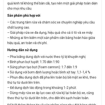
quả kinh tế không thể bàn cãi, tạo nên một giải pháp toàn diện
cho mọi nhu cầu.
Sản phẩm phù hợp với
– Các trung tâm rửa và chăm sóc xe chuyên nghiệp yêu cầu
chất lượng cao.
– Giải pháp rửa xe đa dụng, hiệu quả cho cả ô tô và xe máy.
– Những ai tìm kiếm một sản phẩm cân bằng hoàn hảo giữa
hiệu quả, an toàn và chi phí.
Hướng dẫn sử dụng
– Pha loãng dung dịch với nước theo tỷ lệ khuyến nghị:
+ Bình phun bọt tuyết: 1:70 đến 1:90
+ Súng phun tạo bọt (foam cannon): 1:7 đến 1:9
+ Sử dụng với bơm định lượng hoặc bình xịt tay: 1,1-1,4 %
– Phun đều dung dịch đã pha lên toàn bộ bề mặt xe khô, theo
thứ tự từ dưới lên trên.
– Để dung dịch tác động trong khoảng 1-2 phút.
– Dùng máy rửa xe áp lực cao xịt rửa kỹ lại toàn bộ xe, cũng
theo thứ tự từ dưới lên trên, cho đến khi sạch hoàn toàn.
Để biết thêm thông tin về sản phẩm cũng như đặt hàng chính