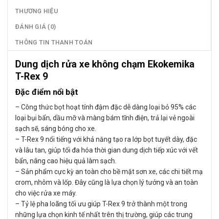
THƯƠNG HIỆU
ĐÁNH GIÁ (0)
THÔNG TIN THANH TOÁN
Dung dịch rửa xe không chạm Ekokemika
T-Rex 9
Đặc điểm nổi bật
– Công thức bọt hoạt tính đậm đặc dễ dàng loại bỏ 95% các
loại bụi bẩn, dầu mỡ và màng bám tĩnh điện, trả lại vẻ ngoài
sạch sẽ, sáng bóng cho xe.
– T-Rex 9 nổi tiếng với khả năng tạo ra lớp bọt tuyết dày, đặc
và lâu tan, giúp tối đa hóa thời gian dung dịch tiếp xúc với vết
bẩn, nâng cao hiệu quả làm sạch.
– Sản phẩm cực kỳ an toàn cho bề mặt sơn xe, các chi tiết mạ
crom, nhôm và lốp. Đây cũng là lựa chọn lý tưởng và an toàn
cho việc rửa xe máy.
– Tỷ lệ pha loãng tối ưu giúp T-Rex 9 trở thành một trong
những lựa chọn kinh tế nhất trên thị trường, giúp các trung