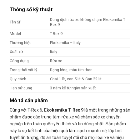
Thông số kỹ thuật
Dung dịch rửa xe không chạm Ekokemika T-
Tên SP
Rex 9
Model
T-Rex 9
Thương hiệu
Ekokemika – Italy
Xuất xứ
Italy
Công dụng
Rửa xe
Trạng thái vật lý
Dạng lỏng, màu tím than
Quy cách
Chai 1 lít, can 5 lít & Can 22 lít
Hạn sử dụng
3 năm kể từ ngày sản xuất
Mô tả sản phẩm
Cùng với T-Rex 6,
Ekokemika T-Rex 9
là một trong những sản
phẩm được các trung tâm rửa xe và chăm sóc xe chuyên
nghiệp trên toàn quốc yêu thích và tin dùng nhất. Sản phẩm
này là sự kết tinh của hiệu quả làm sạch mạnh mẽ, lớp bọt
tuyết ấn tượng, độ an toàn tuyệt đối cho mọi loại xe và hiệu