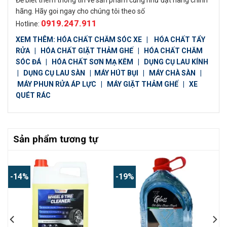
hãng. Hãy goi ngay cho chúng tôi theo số
0919.247.911
Hotline:
XEM THÊM:
HÓA CHẤT CHĂM SÓC XE
|
HÓA CHẤT TẨY
RỬA
|
HÓA CHẤT GIẶT THẢM GHẾ
|
HÓA CHẤT CHĂM
SÓC ĐÁ
|
HÓA CHẤT SƠN MẠ KẼM
|
DỤNG CỤ LAU KÍNH
|
DỤNG CỤ LAU SÀN
|
MÁY HÚT BỤI
|
MÁY CHÀ SÀN
|
MÁY PHUN RỬA ÁP LỰC
|
MÁY GIẶT THẢM GHẾ
|
XE
QUÉT RÁC
Sản phẩm tương tự
-14%
-19%