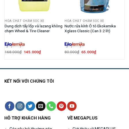
HÓA CHẤT CHĂM SÓC XE
HÓA CHẤT CHĂM SÓC XE
Dung dịch tẩy lốp và lazang không
Nước rửa kính Ô tô Ekokemika
chạm Wheel & Tire Cleaner
Xglass Classic (Can 3.2 lít)
Giá
Giá
Giá
Giá
168.000
₫
145.000
₫
80.000
₫
65.000
₫
gốc
hiện
gốc
hiện
là:
tại
là:
tại
168.000₫.
là:
80.000₫.
là:
145.000₫.
65.000₫.
KẾT NỐI VỚI CHÚNG TÔI
HỖ TRỢ KHÁCH HÀNG
VỀ MEGAPLUS
Các câu hỏi thường gặp
Giới thiệu về MEGAPLUS