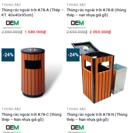
THÙNG RÁC
THÙNG RÁC
Thùng rác ngoài trời A78-A (Thép –
Thùng rác ngoài trời A78-B (thùng
KT: 40x40x95cm)
thép – nan nhựa giả gỗ)
Giá
Giá
Giá
Giá
2.050.000
₫
1.580.000
₫
2.650.000
₫
2.050.000
₫
gốc
hiện
gốc
hiện
là:
tại
là:
tại
2.050.000₫.
là:
2.650.000₫.
là:
1.580.000₫.
2.050.000₫.
-24%
-24%
THÙNG RÁC
THÙNG RÁC
Thùng rác ngoài trời A78-C (thùng
Thùng rác ngoài trời A78-N (Thùng
thép – Nan nhựa giả gỗ)
thép – Nan nhựa giả gỗ)