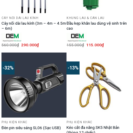
CÂY NỐI DÀI LAU KÍNH
KHUNG LAU & CÁN LAU
Cây nối dài lau kính (3m – 4m – 4.5m
Đầu kẹp khăn lau dùng vệ sinh trên
– 6m)
cao
Giá
Giá
Giá
Giá
560.000
₫
290.000
₫
155.000
₫
115.000
₫
gốc
hiện
gốc
hiện
là:
tại
là:
tại
560.000₫.
là:
155.000₫.
là:
290.000₫.
115.000₫.
-32%
-13%
PHỤ KIỆN KHÁC
PHỤ KIỆN KHÁC
Kéo cắt đa năng SK5 Nhật Bản
Đèn pin siêu sáng SL06 (Sạc USB)
(thùng 12 chiếc)