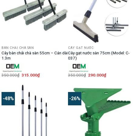
BÀN CHẢI CHÀ SÀN
CÂY GẠT NƯỚC
Cây bàn chải chà sàn 55cm – Cán dài
Cây gạt nước sàn 75cm (Model: C-
1.3m
037)
Giá
Giá
Giá
Giá
350.000
₫
315.000
₫
350.000
₫
290.000
₫
gốc
hiện
gốc
hiện
là:
tại
là:
tại
350.000₫.
là:
350.000₫.
là:
315.000₫.
290.000₫.
-48%
-26%