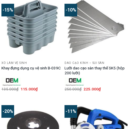
450.000₫.
115.000₫.
-15%
-10%
XÔ LÀM VỆ SINH
DAO CẠO KÍNH – SỦI SÀN
Lưỡi dao cạo sàn thay thế SK5 (hộp
Khay đựng dụng cụ vệ sinh B-039C
200 lưỡi)
Giá
Giá
Giá
Giá
135.000
₫
115.000
₫
250.000
₫
225.000
₫
gốc
hiện
gốc
hiện
là:
tại
là:
tại
135.000₫.
là:
250.000₫.
là:
115.000₫.
225.000₫.
-20%
-11%