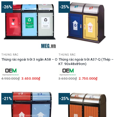
-26%
-25%
THÙNG RÁC
THÙNG RÁC
Thùng rác ngoài trời A37-Q (Thép –
Thùng rác ngoài trời 3 ngăn A58 – O
KT: 90x48x89cm)
Giá
Giá
Giá
Giá
4.950.000
₫
3.650.000
₫
3.650.000
₫
2.750.000
₫
gốc
hiện
gốc
hiện
là:
tại
là:
tại
4.950.000₫.
là:
3.650.000₫.
là:
3.650.000₫.
2.750.000₫.
-21%
-25%