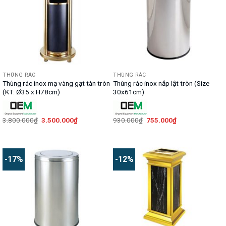
THÙNG RÁC
THÙNG RÁC
Thùng rác inox mạ vàng gạt tàn tròn
Thùng rác inox nắp lật tròn (Size
(KT: Ø35 x H78cm)
30x61cm)
Giá
Giá
Giá
Giá
3.800.000
₫
3.500.000
₫
930.000
₫
755.000
₫
gốc
hiện
gốc
hiện
là:
tại
là:
tại
3.800.000₫.
là:
930.000₫.
là:
3.500.000₫.
755.000₫.
-17%
-12%