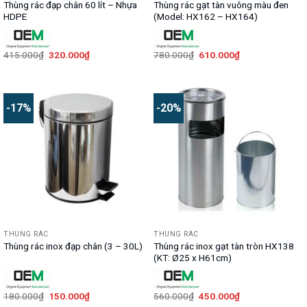
Thùng rác đạp chân 60 lít – Nhựa
Thùng rác gạt tàn vuông màu đen
HDPE
(Model: HX162 – HX164)
Giá
Giá
Giá
Giá
415.000
₫
320.000
₫
780.000
₫
610.000
₫
gốc
hiện
gốc
hiện
là:
tại
là:
tại
415.000₫.
là:
780.000₫.
là:
320.000₫.
610.000₫.
-17%
-20%
THÙNG RÁC
THÙNG RÁC
Thùng rác inox gạt tàn tròn HX138
Thùng rác inox đạp chân (3 – 30L)
(KT: Ø25 x H61cm)
Giá
Giá
Giá
Giá
180.000
₫
150.000
₫
560.000
₫
450.000
₫
gốc
hiện
gốc
hiện