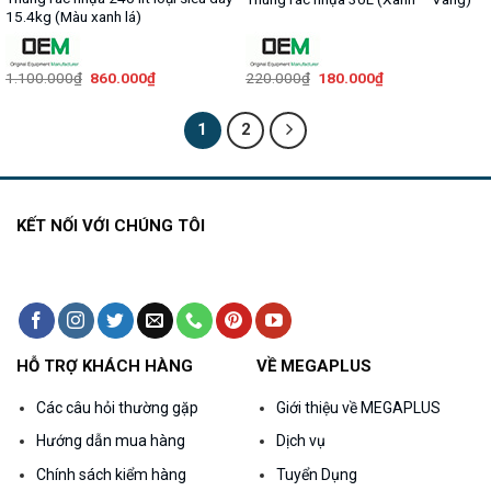
15.4kg (Màu xanh lá)
Giá
Giá
Giá
Giá
1.100.000
₫
860.000
₫
220.000
₫
180.000
₫
gốc
hiện
gốc
hiện
là:
tại
là:
tại
1.100.000₫.
là:
220.000₫.
là:
1
2
860.000₫.
180.000₫.
KẾT NỐI VỚI CHÚNG TÔI
HỖ TRỢ KHÁCH HÀNG
VỀ MEGAPLUS
Các câu hỏi thường gặp
Giới thiệu về MEGAPLUS
Hướng dẫn mua hàng
Dịch vụ
Chính sách kiểm hàng
Tuyển Dụng