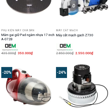
PHỤ KIỆN MÁY CHÀ SÀN
MÁY CẮT MẠCH
Mâm gai giữ Pad ngàm nhựa 17 inch
Máy cắt mạch gạch Z730
A-072B
Giá
Giá
Giá
Giá
435.000
₫
350.000
₫
2.850.000
₫
2.550.000
₫
gốc
hiện
gốc
hiện
là:
tại
là:
tại
435.000₫.
là:
2.850.000₫.
là:
350.000₫.
2.550.000₫.
-20%
-24%