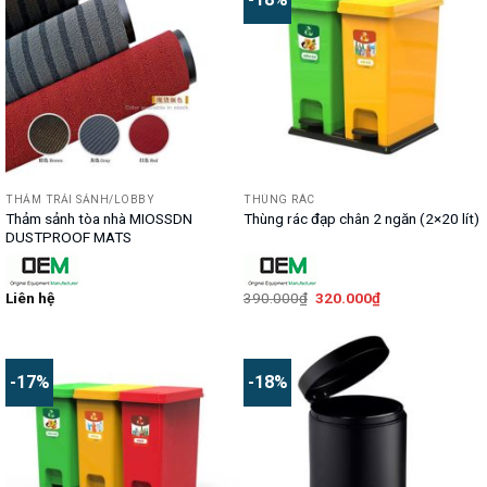
THẢM TRẢI SẢNH/LOBBY
THÙNG RÁC
Thảm sảnh tòa nhà MIOSSDN
Thùng rác đạp chân 2 ngăn (2×20 lít)
DUSTPROOF MATS
Giá
Giá
Liên hệ
390.000
₫
320.000
₫
gốc
hiện
là:
tại
390.000₫.
là:
320.000₫.
-17%
-18%