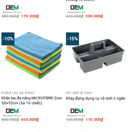
Giá
Giá
Giá
Giá
250.000
₫
170.000
₫
450.000
₫
390.000
₫
gốc
hiện
gốc
hiện
là:
tại
là:
tại
250.000₫.
là:
450.000₫.
là:
170.000₫.
390.000₫.
-10%
-15%
KHĂN LAU ĐA NĂNG
XÔ LÀM VỆ SINH
Khăn lau đa năng MICROFIBRE Size
Khay đựng dụng cụ vệ sinh 3 ngăn
50x55cm (túi 10 chiếc)
Giá
Giá
Giá
Giá
500.000
₫
450.000
₫
135.000
₫
115.000
₫
gốc
hiện
gốc
hiện
là:
tại
là:
tại
500.000₫.
là:
135.000₫.
là: