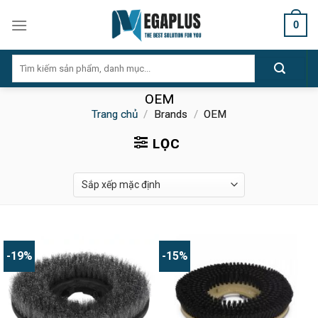
Skip
0
to
content
Tìm
kiếm:
OEM
Trang chủ
/
Brands
/
OEM
LỌC
-19%
-15%