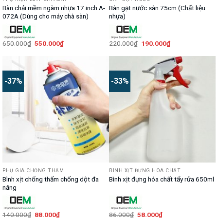
Bàn chải mềm ngàm nhựa 17 inch A-
Bàn gạt nước sàn 75cm (Chất liệu:
072A (Dùng cho máy chà sàn)
nhựa)
Giá
Giá
Giá
Giá
650.000
₫
550.000
₫
220.000
₫
190.000
₫
gốc
hiện
gốc
hiện
là:
tại
là:
tại
650.000₫.
là:
220.000₫.
là:
550.000₫.
190.000₫.
-37%
-33%
PHỤ GIA CHỐNG THẤM
BÌNH XỊT ĐỰNG HÓA CHẤT
Bình xịt chống thấm chống dột đa
Bình xịt đựng hóa chất tẩy rửa 650ml
năng
Giá
Giá
Giá
Giá
140.000
₫
88.000
₫
86.000
₫
58.000
₫