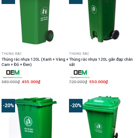
THÙNG RÁC
THÙNG RÁC
Thùng rác nhựa 120L (Xanh + Vàng +
Thùng rác nhựa 120L gắn đạp chân
Cam + Đỏ + Đen)
sắt
Giá
Giá
Giá
Giá
580.000
₫
455.000
₫
720.000
₫
550.000
₫
gốc
hiện
gốc
hiện
là:
tại
là:
tại
580.000₫.
là:
720.000₫.
là:
455.000₫.
550.000₫.
-20%
-20%