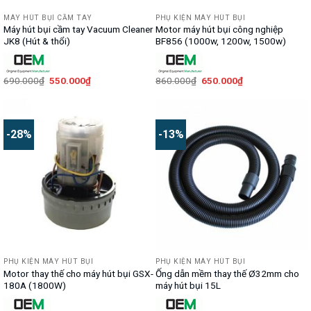
MÁY HÚT BỤI CẦM TAY
PHỤ KIỆN MÁY HÚT BỤI
Máy hút bụi cầm tay Vacuum Cleaner
Motor máy hút bụi công nghiệp
JK8 (Hút & thổi)
BF856 (1000w, 1200w, 1500w)
Giá
Giá
Giá
Giá
690.000
₫
550.000
₫
860.000
₫
650.000
₫
gốc
hiện
gốc
hiện
là:
tại
là:
tại
690.000₫.
là:
860.000₫.
là:
550.000₫.
650.000₫.
-28%
-13%
PHỤ KIỆN MÁY HÚT BỤI
PHỤ KIỆN MÁY HÚT BỤI
Motor thay thế cho máy hút bụi GSX-
Ống dẫn mềm thay thế Ø32mm cho
180A (1800W)
máy hút bụi 15L