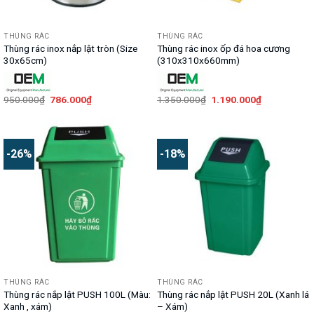
THÙNG RÁC
THÙNG RÁC
Thùng rác inox nắp lật tròn (Size
Thùng rác inox ốp đá hoa cương
30x65cm)
(310x310x660mm)
Giá
Giá
Giá
Giá
950.000
₫
786.000
₫
1.350.000
₫
1.190.000
₫
gốc
hiện
gốc
hiện
là:
tại
là:
tại
950.000₫.
là:
1.350.000₫.
là:
786.000₫.
1.190.000₫.
-26%
-18%
THÙNG RÁC
THÙNG RÁC
Thùng rác nắp lật PUSH 100L (Màu:
Thùng rác nắp lật PUSH 20L (Xanh lá
Xanh , xám)
– Xám)