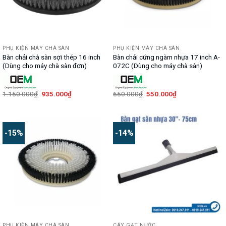
PHỤ KIỆN MÁY CHÀ SÀN
PHỤ KIỆN MÁY CHÀ SÀN
Bàn chải chà sàn sợi thép 16 inch
Bàn chải cứng ngàm nhựa 17 inch A-
(Dùng cho máy chà sàn đơn)
072C (Dùng cho máy chà sàn)
Giá
Giá
Giá
Giá
1.150.000
₫
935.000
₫
650.000
₫
550.000
₫
gốc
hiện
gốc
hiện
là:
tại
là:
tại
1.150.000₫.
là:
650.000₫.
là:
935.000₫.
550.000₫.
-15%
-14%
PHỤ KIỆN MÁY CHÀ SÀN
CÂY GẠT NƯỚC