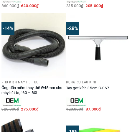
Giá
Giá
Giá
Giá
860.000
₫
620.000
₫
235.000
₫
205.000
₫
gốc
hiện
gốc
hiện
là:
tại
là:
tại
860.000₫.
là:
235.000₫.
là:
620.000₫.
205.000₫.
-14%
-28%
PHỤ KIỆN MÁY HÚT BỤI
DỤNG CỤ LAU KÍNH
Ống dẫn mềm thay thế Ø48mm cho
Tay gạt kính 35cm C-067
máy hút bụi 60 – 80L
Giá
Giá
Giá
Giá
320.000
₫
275.000
₫
120.000
₫
87.000
₫
gốc
hiện
gốc
hiện
là:
tại
là:
tại
320.000₫.
là:
120.000₫.
là:
275.000₫.
87.000₫.
-18%