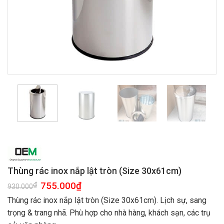
Thùng rác inox nắp lật tròn (Size 30x61cm)
Giá
755.000
₫
Giá
₫
930.000
gốc
hiện
là:
tại
Thùng rác inox nắp lật tròn (Size 30x61cm). Lịch sự, sang
930.000₫.
là:
trọng & trang nhã. Phù hợp cho nhà hàng, khách sạn, các trụ
755.000₫.