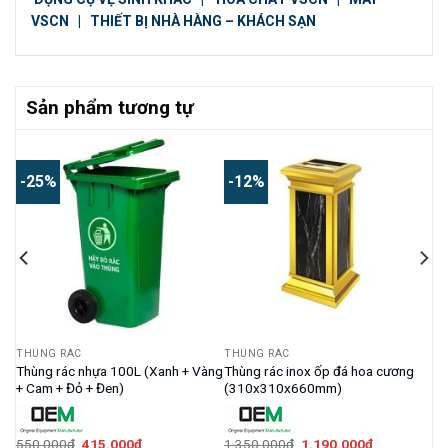
VSCN
|
THIẾT BỊ NHÀ HÀNG – KHÁCH SẠN
Sản phẩm tương tự
-25%
-12%
THÙNG RÁC
THÙNG RÁC
Thùng rác nhựa 100L (Xanh + Vàng
Thùng rác inox ốp đá hoa cương
+ Cam + Đỏ + Đen)
(310x310x660mm)
Giá
Giá
Giá
Giá
550.000
₫
415.000
₫
1.350.000
₫
1.190.000
₫