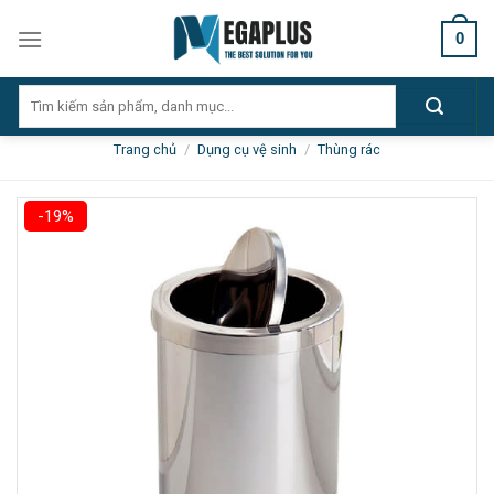
Skip
0
to
content
Tìm
kiếm:
Trang chủ
/
Dụng cụ vệ sinh
/
Thùng rác
-19%