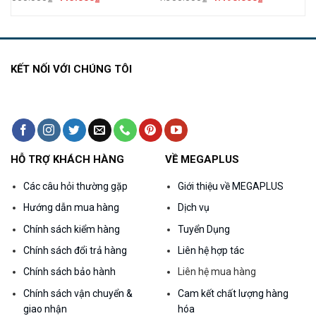
gốc
hiện
gốc
hiện
là:
tại
là:
tại
550.000₫.
là:
1.350.000₫.
là:
000₫.
415.000₫.
1.190.000₫.
KẾT NỐI VỚI CHÚNG TÔI
HỖ TRỢ KHÁCH HÀNG
VỀ MEGAPLUS
Các câu hỏi thường gặp
Giới thiệu về MEGAPLUS
Hướng dẫn mua hàng
Dịch vụ
Chính sách kiểm hàng
Tuyển Dụng
Chính sách đổi trả hàng
Liên hệ hợp tác
Chính sách bảo hành
Liên hệ mua hàng
Chính sách vận chuyển &
Cam kết chất lượng hàng
giao nhận
hóa