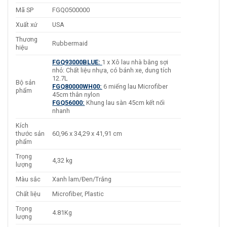
Mã SP
FGQ0500000
Xuất xứ
USA
Thương
Rubbermaid
hiệu
FGQ93000BLUE:
1 x Xô lau nhà bằng sợi
nhỏ: Chất liệu nhựa, có bánh xe, dung tích
12.7L
Bộ sản
FGQ80000WH00:
6 miếng lau Microfiber
phẩm
45cm thân nylon
FGQ56000:
Khung lau sàn 45cm kết nối
nhanh
Kích
thước sản
60,96 x 34,29 x 41,91 cm
phẩm
Trọng
4,32 kg
lượng
Màu sắc
Xanh lam/Đen/Trắng
Chất liệu
Microfiber, Plastic
Trọng
4.81Kg
lượng