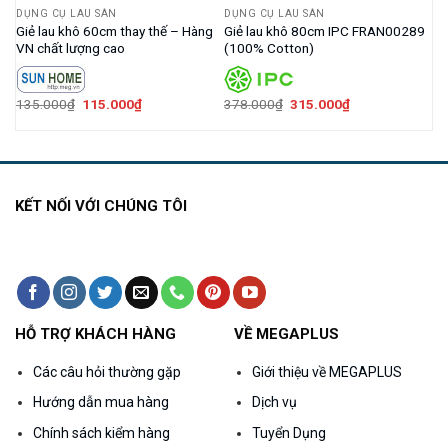
DỤNG CỤ LAU SÀN
DỤNG CỤ LAU SÀN
Giẻ lau khô 60cm thay thế – Hàng
Giẻ lau khô 80cm IPC FRAN00289
VN chất lượng cao
(100% Cotton)
Giá
Giá
Giá
Giá
135.000
₫
115.000
₫
378.000
₫
315.000
₫
gốc
hiện
gốc
hiện
là:
tại
là:
tại
135.000₫.
là:
378.000₫.
là:
115.000₫.
315.000₫.
KẾT NỐI VỚI CHÚNG TÔI
HỖ TRỢ KHÁCH HÀNG
VỀ MEGAPLUS
Các câu hỏi thường gặp
Giới thiệu về MEGAPLUS
Hướng dẫn mua hàng
Dịch vụ
Chính sách kiểm hàng
Tuyển Dụng