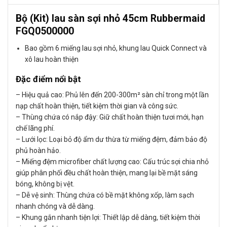
Bộ (Kit) lau sàn sợi nhỏ 45cm Rubbermaid
FGQ0500000
Bao gồm 6 miếng lau sợi nhỏ, khung lau Quick Connect và
xô lau hoàn thiện
Đặc điểm nổi bật
– Hiệu quả cao: Phủ lên đến 200-300m² sàn chỉ trong một lần
nạp chất hoàn thiện, tiết kiệm thời gian và công sức.
– Thùng chứa có nắp đậy: Giữ chất hoàn thiện tươi mới, hạn
chế lãng phí.
– Lưới lọc: Loại bỏ độ ẩm dư thừa từ miếng đệm, đảm bảo độ
phủ hoàn hảo.
– Miếng đệm microfiber chất lượng cao: Cấu trúc sợi chia nhỏ
giúp phân phối đều chất hoàn thiện, mang lại bề mặt sáng
bóng, không bị vệt.
– Dễ vệ sinh: Thùng chứa có bề mặt không xốp, làm sạch
nhanh chóng và dễ dàng.
– Khung gắn nhanh tiện lợi: Thiết lập dễ dàng, tiết kiệm thời