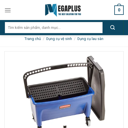
Skip
0
to
content
Tìm
kiếm:
Trang chủ
/
Dụng cụ vệ sinh
/
Dụng cụ lau sàn