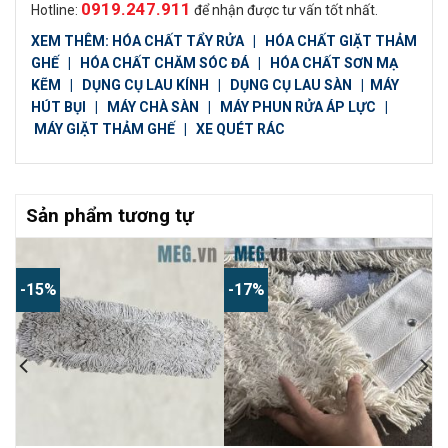
0919.247.911
Hotline:
để nhận được tư vấn tốt nhất.
XEM THÊM:
HÓA CHẤT TẨY RỬA
|
HÓA CHẤT GIẶT THẢM
GHẾ
|
HÓA CHẤT CHĂM SÓC ĐÁ
|
HÓA CHẤT SƠN MẠ
KẼM
|
DỤNG CỤ LAU KÍNH
|
DỤNG CỤ LAU SÀN
|
MÁY
HÚT BỤI
|
MÁY CHÀ SÀN
|
MÁY PHUN RỬA ÁP LỰC
|
MÁY GIẶT THẢM GHẾ
|
XE QUÉT RÁC
Sản phẩm tương tự
-15%
-17%