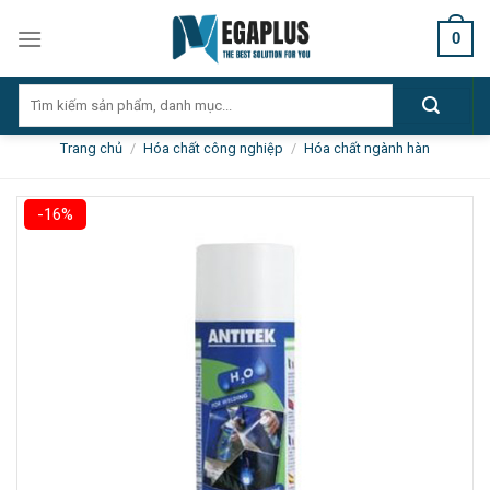
Skip
0
to
content
Tìm
kiếm:
Trang chủ
/
Hóa chất công nghiệp
/
Hóa chất ngành hàn
-16%