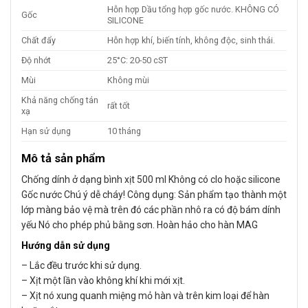
Hỗn hợp Dầu tổng hợp gốc nước. KHÔNG CÓ
Gốc
SILICONE
Chất đẩy
Hỗn hợp khí, biến tính, không độc, sinh thái.
Độ nhớt
25°C: 20-50 cST
Mùi
Không mùi
Khả năng chống tán
rất tốt
xạ
Hạn sử dụng
10 tháng
Mô tả sản phẩm
Chống dính ở dạng bình xịt 500 ml Không có clo hoặc silicone
Gốc nước Chú ý dễ cháy! Công dụng: Sản phẩm tạo thành một
lớp màng bảo vệ mà trên đó các phần nhô ra có độ bám dính
yếu Nó cho phép phủ bằng sơn. Hoàn hảo cho hàn MAG
Hướng dẫn sử dụng
– Lắc đều trước khi sử dụng.
– Xịt một lần vào không khí khi mới xịt.
– Xịt nó xung quanh miệng mỏ hàn và trên kim loại để hàn