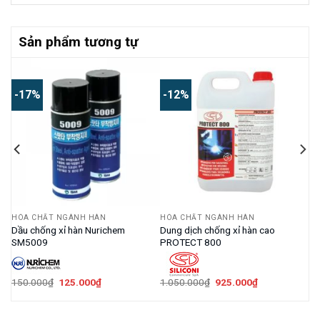
Sản phẩm tương tự
-17%
-12%
HÓA CHẤT NGÀNH HÀN
HÓA CHẤT NGÀNH HÀN
T
Dầu chống xỉ hàn Nurichem
Dung dịch chống xỉ hàn cao
SM5009
PROTECT 800
Giá
Giá
Giá
Giá
150.000
₫
125.000
₫
1.050.000
₫
925.000
₫
gốc
hiện
gốc
hiện
là:
tại
là:
tại
150.000₫.
là:
1.050.000₫.
là:
125.000₫.
925.000₫.