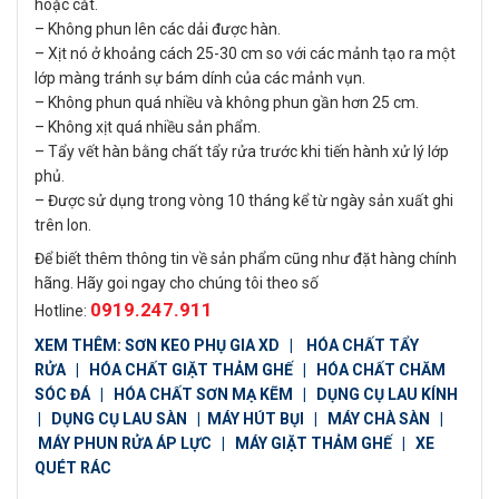
hoặc cắt.
– Không phun lên các dải được hàn.
– Xịt nó ở khoảng cách 25-30 cm so với các mảnh tạo ra một
lớp màng tránh sự bám dính của các mảnh vụn.
– Không phun quá nhiều và không phun gần hơn 25 cm.
– Không xịt quá nhiều sản phẩm.
– Tẩy vết hàn bằng chất tẩy rửa trước khi tiến hành xử lý lớp
phủ.
– Được sử dụng trong vòng 10 tháng kể từ ngày sản xuất ghi
trên lon.
Để biết thêm thông tin về sản phẩm cũng như đặt hàng chính
hãng. Hãy goi ngay cho chúng tôi theo số
0919.247.911
Hotline:
XEM THÊM:
SƠN KEO PHỤ GIA XD
|
HÓA CHẤT TẨY
RỬA
|
HÓA CHẤT GIẶT THẢM GHẾ
|
HÓA CHẤT CHĂM
SÓC ĐÁ
|
HÓA CHẤT SƠN MẠ KẼM
|
DỤNG CỤ LAU KÍNH
|
DỤNG CỤ LAU SÀN
|
MÁY HÚT BỤI
|
MÁY CHÀ SÀN
|
MÁY PHUN RỬA ÁP LỰC
|
MÁY GIẶT THẢM GHẾ
|
XE
QUÉT RÁC