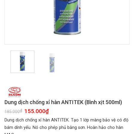
Dung dịch chống xỉ hàn ANTITEK (Bình xịt 500ml)
Giá
155.000
₫
Giá
₫
185.000
gốc
hiện
là:
tại
Dung dịch chống xỉ hàn ANTITEK. Tạo 1 lớp màng bảo vệ có độ
185.000₫.
là:
155.000₫.
bám dính yếu. Nó cho phép phủ bằng sơn. Hoàn hảo cho hàn