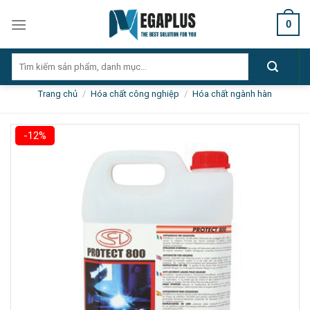
Skip
0
to
content
Tìm
kiếm:
Trang chủ
/
Hóa chất công nghiệp
/
Hóa chất ngành hàn
-12%