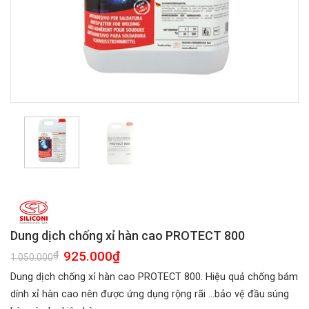
Dung dịch chống xỉ hàn cao PROTECT 800
Giá
925.000
₫
Giá
₫
1.050.000
gốc
hiện
là:
tại
Dung dịch chống xỉ hàn cao PROTECT 800. Hiệu quả chống bám
1.050.000₫.
là:
925.000₫.
dính xỉ hàn cao nên được ứng dụng rộng rãi …bảo vệ đầu súng