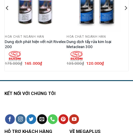
HÓA CHẤT NGÀNH HÀN
HÓA CHẤT NGÀNH HÀN
G –
Dung dịch phát hiện vết nứt Rivelex
Dung dịch tẩy rửa kim loại
200
Metaclean 300
Giá
Giá
Giá
Giá
175.000
₫
165.000
₫
135.000
₫
120.000
₫
gốc
hiện
gốc
hiện
là:
tại
là:
tại
175.000₫.
là:
135.000₫.
là:
165.000₫.
120.000₫.
KẾT NỐI VỚI CHÚNG TÔI
HỖ TRỢ KHÁCH HÀNG
VỀ MEGAPLUS