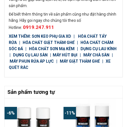
sản phẩm.
Để biết thêm thông tin về sản phẩm cũng như đặt hàng chính
hãng. Hãy goi ngay cho chúng tôi theo số
0919.247.911
Hotline:
XEM THÊM:
SƠN KEO PHỤ GIA XD
|
HÓA CHẤT TẨY
RỬA
|
HÓA CHẤT GIẶT THẢM GHẾ
|
HÓA CHẤT CHĂM
SÓC ĐÁ
|
HÓA CHẤT SƠN MẠ KẼM
|
DỤNG CỤ LAU KÍNH
|
DỤNG CỤ LAU SÀN
|
MÁY HÚT BỤI
|
MÁY CHÀ SÀN
|
MÁY PHUN RỬA ÁP LỰC
|
MÁY GIẶT THẢM GHẾ
|
XE
QUÉT RÁC
Sản phẩm tương tự
-6%
-11%