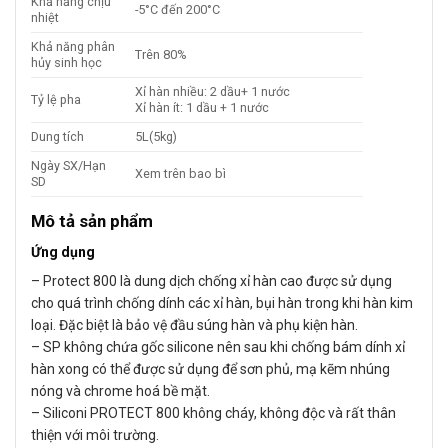
Khả năng chịu
-5°C đến 200°C
nhiệt
Khả năng phân
Trên 80%
hủy sinh học
Xỉ hàn nhiều: 2 dầu+ 1 nước
Tỷ lệ pha
Xỉ hàn ít: 1 dầu + 1 nước
Dung tích
5L(5kg)
Ngày SX/Hạn
Xem trên bao bì
SD
Mô tả sản phẩm
Ứng dụng
– Protect 800 là dung dịch chống xỉ hàn cao được sử dụng
cho quá trình chống dính các xỉ hàn, bụi hàn trong khi hàn kim
loại. Đặc biệt là bảo vệ đầu súng hàn và phụ kiện hàn.
– SP không chứa gốc silicone nên sau khi chống bám dính xỉ
hàn xong có thể được sử dụng để sơn phủ, mạ kẽm nhúng
nóng và chrome hoá bề mặt.
– Siliconi PROTECT 800 không cháy, không độc và rất thân
thiện với môi trường.