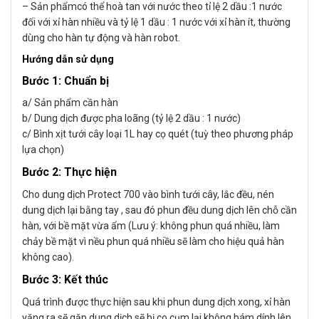
– Sản phẩmcó thể hoà tan với nước theo tỉ lệ 2 dầu :1 nước
đối với xỉ hàn nhiều và tỷ lệ 1 dầu : 1 nước với xỉ hàn ít, thường
dùng cho hàn tự động và hàn robot.
Hướng dẫn sử dụng
Bước 1: Chuẩn bị
a/ Sản phẩm cần hàn
b/ Dung dịch được pha loãng (tỷ lệ 2 dầu : 1 nước)
c/ Bình xịt tưới cây loại 1L hay cọ quét (tuỳ theo phương pháp
lựa chọn)
Bước 2: Thực hiện
Cho dung dịch Protect 700 vào bình tưới cây, lắc đều, nén
dung dịch lại bằng tay , sau đó phun đều dung dịch lên chỗ cần
hàn, với bề mặt vừa ẩm (Lưu ý: không phun quá nhiều, làm
chảy bề mặt vì nều phun quá nhiều sẽ làm cho hiệu quả hàn
không cao).
Bước 3: Kết thúc
Quá trình được thực hiện sau khi phun dung dịch xong, xỉ hàn
văng ra sẽ gặp dung dịch sẽ bị co cụm lại không bám dính lên