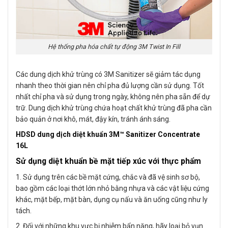
Hệ thống pha hóa chất tự động 3M Twist In Fill
Các dung dịch khử trùng có 3M Sanitizer sẽ giảm tác dụng
nhanh theo thời gian nên chỉ pha đủ lượng cần sử dụng. Tốt
nhất chỉ pha và sử dụng trong ngày, không nên pha sẵn để dự
trữ. Dung dịch khử trùng chứa hoạt chất khử trùng đã pha cần
bảo quản ở nơi khô, mát, đậy kín, tránh ánh sáng.
HDSD dung dịch diệt khuẩn 3M™ Sanitizer Concentrate
16L
Sử dụng diệt khuẩn bề mặt tiếp xúc với thực phẩm
1. Sử dụng trên các bề mặt cứng, chắc và đã vệ sinh sơ bộ,
bao gồm các loại thớt lớn nhỏ bằng nhựa và các vật liệu cứng
khác, mặt bếp, mặt bàn, dụng cụ nấu và ăn uống cũng như ly
tách.
2. Đối với những khu vực bị nhiễm bẩn nặng, hãy loại bỏ vụn