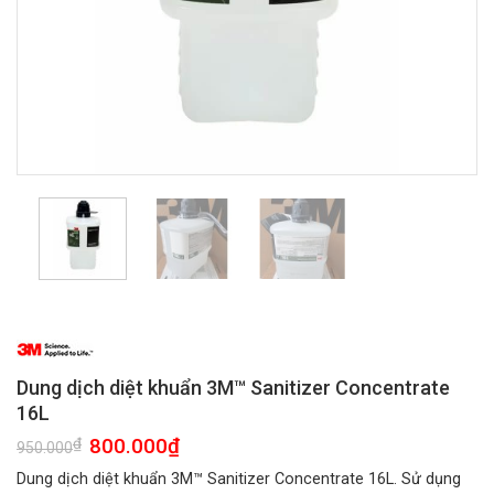
Dung dịch diệt khuẩn 3M™ Sanitizer Concentrate
16L
Giá
800.000
₫
Giá
₫
950.000
gốc
hiện
là:
tại
Dung dịch diệt khuẩn 3M™ Sanitizer Concentrate 16L. Sử dụng
950.000₫.
là: