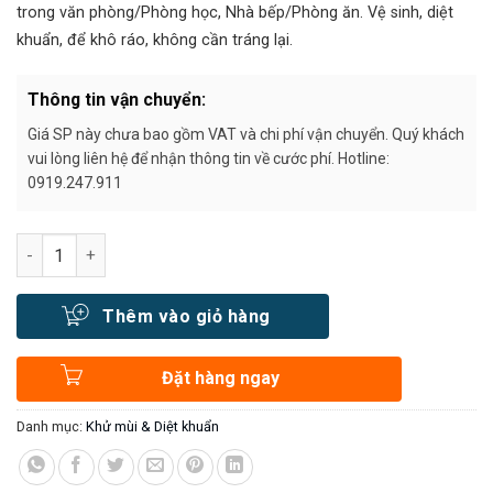
800.000₫.
trong văn phòng/Phòng học, Nhà bếp/Phòng ăn. Vệ sinh, diệt
khuẩn, để khô ráo, không cần tráng lại.
Thông tin vận chuyển:
Giá SP này chưa bao gồm VAT và chi phí vận chuyển. Quý khách
vui lòng liên hệ để nhận thông tin về cước phí. Hotline:
0919.247.911
Số lượng
Thêm vào giỏ hàng
Đặt hàng ngay
Danh mục:
Khử mùi & Diệt khuẩn