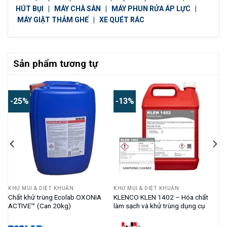
HÚT BỤI
|
MÁY CHÀ SÀN
|
MÁY PHUN RỬA ÁP LỰC
|
MÁY GIẶT THẢM GHẾ
|
XE QUÉT RÁC
Sản phẩm tương tự
-25%
-13%
KHỬ MÙI & DIỆT KHUẨN
KHỬ MÙI & DIỆT KHUẨN
Chất khử trùng Ecolab OXONIA
KLENCO KLEN 1402 – Hóa chất
ACTIVE™ (Can 20kg)
làm sạch và khử trùng dụng cụ