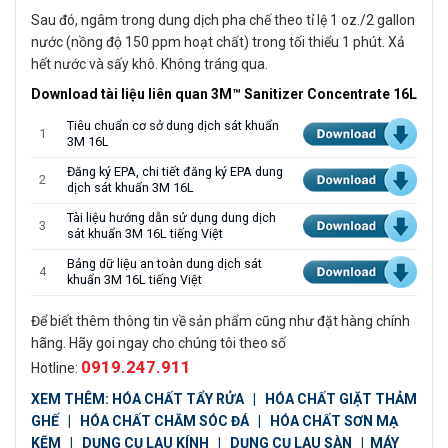
Sau đó, ngâm trong dung dịch pha chế theo tỉ lệ 1 oz./2 gallon
nước (nồng độ 150 ppm hoạt chất) trong tối thiểu 1 phút. Xả
hết nước và sấy khô. Không tráng qua.
Download tài liệu liên quan 3M™ Sanitizer Concentrate 16L
Tiêu chuẩn cơ sở dung dịch sát khuẩn
1
3M 16L
Đăng ký EPA, chi tiết đăng ký EPA dung
2
dịch sát khuẩn 3M 16L
Tài liệu hướng dẫn sử dụng dung dịch
3
sát khuẩn 3M 16L tiếng Việt
Bảng dữ liệu an toàn dung dịch sát
4
khuẩn 3M 16L tiếng Việt
Để biết thêm thông tin về sản phẩm cũng như đặt hàng chính
hãng. Hãy goi ngay cho chúng tôi theo số
0919.247.911
Hotline:
XEM THÊM:
HÓA CHẤT TẨY RỬA
|
HÓA CHẤT GIẶT THẢM
GHẾ
|
HÓA CHẤT CHĂM SÓC ĐÁ
|
HÓA CHẤT SƠN MẠ
KẼM
|
DỤNG CỤ LAU KÍNH
|
DỤNG CỤ LAU SÀN
|
MÁY