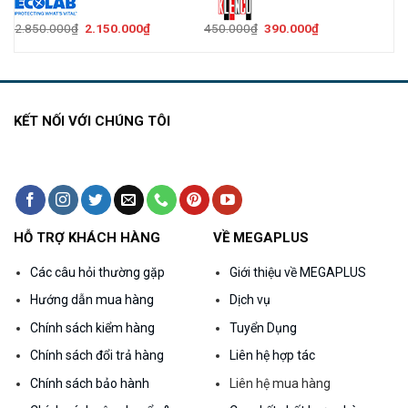
Giá
Giá
Giá
Giá
2.850.000
₫
2.150.000
₫
450.000
₫
390.000
₫
gốc
hiện
gốc
hiện
là:
tại
là:
tại
2.850.000₫.
là:
450.000₫.
là:
000₫.
2.150.000₫.
390.000₫.
KẾT NỐI VỚI CHÚNG TÔI
HỖ TRỢ KHÁCH HÀNG
VỀ MEGAPLUS
Các câu hỏi thường gặp
Giới thiệu về MEGAPLUS
Hướng dẫn mua hàng
Dịch vụ
Chính sách kiểm hàng
Tuyển Dụng
Chính sách đổi trả hàng
Liên hệ hợp tác
Chính sách bảo hành
Liên hệ mua hàng