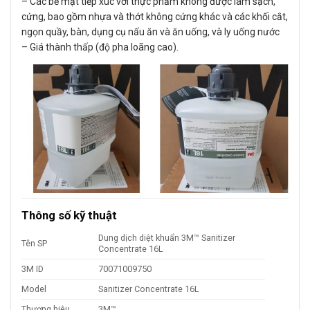
– Các bề mặt tiếp xúc với thực phẩm không được làm sạch,
cứng, bao gồm nhựa và thớt không cứng khác và các khối cắt,
ngọn quầy, bàn, dụng cụ nấu ăn và ăn uống, và ly uống nước
– Giá thành thấp (độ pha loãng cao).
Thông số kỹ thuật
Dung dịch diệt khuẩn 3M™ Sanitizer
Tên SP
Concentrate 16L
3M ID
70071009750
Model
Sanitizer Concentrate 16L
Thương hiệu
3M™