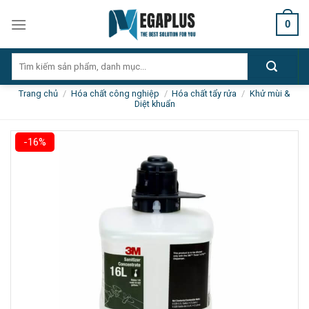
Skip
0
to
content
Tìm
kiếm:
Trang chủ
/
Hóa chất công nghiệp
/
Hóa chất tẩy rửa
/
Khử mùi &
Diệt khuẩn
-16%