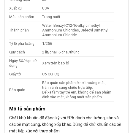
Xuất xứ
USA
Màu sản phẩm
Trong suốt
Water, Benzyl-C12-16-alkyldimethyl
Thành phần
Ammonium Chlorides, Didecyl Dimethyl
Ammonium Chloride
Tỷ lệ pha loãng
1/256
Quy cách
2 lít/chai; 6 chai/thùng
Ngày SX/Hạn sử
Xem trên bao bì
dụng
Giấy tờ
Có CO, CQ
Bảo quản sản phẩm ở nơi thoáng mát,
tránh ánh sáng chiếu trực tiếp.
Bảo quản
Để xa tầm tay trẻ em, không để sản phẩm
dính vào mắt, không nuốt sản phẩm.
Mô tả sản phẩm
Chất khử khuẩn đã đăng ký với EPA dành cho tường, sàn và
các bề mặt cứng, không xốp khác. Dùng để khử khuẩn các bề
mặt tiếp xúc với thực phẩm.