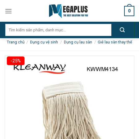
Skip
0
to
content
Tìm
kiếm:
Trang chủ
/
Dụng cụ vệ sinh
/
Dụng cụ lau sàn
/
Giẻ lau sàn thay thế
-25%