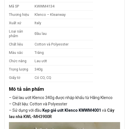
Mã SP
KWWM4134
Thương hiệu
Klenco – Kleanway
Xuất xứ
Italy
Loại sản
Đầu lau
phẩm
Chất liệu
Cotton và Polyesster
Màu sắc
Trắng
Chức năng
Lau ướt
Trọng lượng
340g
Giấy tờ
Có CO, CQ
Mô tả sản phẩm
– Giẻ lau ướt Klenco 340g được nhập khẩu từ Hãng Klenco
– Chất liệu: Cotton và Polyesster
– Sử dụng với đầu
Kẹp giẻ ướt Klenco KWWM4001
và
Cây
lau nhà KWL-MH3900R