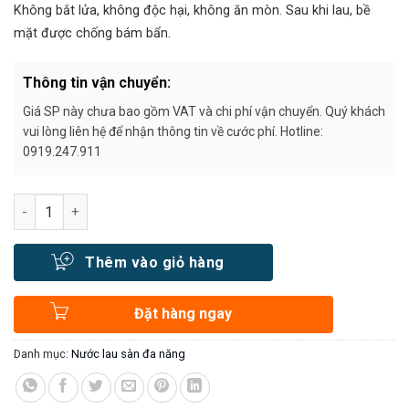
828.000₫.
Không bắt lửa, không độc hại, không ăn mòn. Sau khi lau, bề
mặt được chống bám bẩn.
Thông tin vận chuyển:
Giá SP này chưa bao gồm VAT và chi phí vận chuyển. Quý khách
vui lòng liên hệ để nhận thông tin về cước phí. Hotline:
0919.247.911
Số lượng
Thêm vào giỏ hàng
Đặt hàng ngay
Danh mục:
Nước lau sàn đa năng