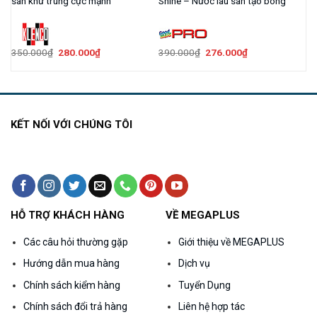
nh
sàn khử trùng cực mạnh
Shine – Nước lau sàn tạo bóng
Giá
Giá
Giá
Giá
350.000
₫
280.000
₫
390.000
₫
276.000
₫
gốc
hiện
gốc
hiện
là:
tại
là:
tại
350.000₫.
là:
390.000₫.
là:
280.000₫.
276.000₫.
KẾT NỐI VỚI CHÚNG TÔI
HỖ TRỢ KHÁCH HÀNG
VỀ MEGAPLUS
Các câu hỏi thường gặp
Giới thiệu về MEGAPLUS
Hướng dẫn mua hàng
Dịch vụ
Chính sách kiểm hàng
Tuyển Dụng
Chính sách đổi trả hàng
Liên hệ hợp tác