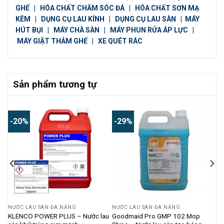
GHẾ
|
HÓA CHẤT CHĂM SÓC ĐÁ
|
HÓA CHẤT SƠN MẠ
KẼM
|
DỤNG CỤ LAU KÍNH
|
DỤNG CỤ LAU SÀN
|
MÁY
HÚT BỤI
|
MÁY CHÀ SÀN
|
MÁY PHUN RỬA ÁP LỰC
|
MÁY GIẶT THẢM GHẾ
|
XE QUÉT RÁC
Sản phẩm tương tự
-20%
-29%
NƯỚC LAU SÀN ĐA NĂNG
NƯỚC LAU SÀN ĐA NĂNG
KLENCO POWER PLUS – Nước lau
Goodmaid Pro GMP 102 Mop