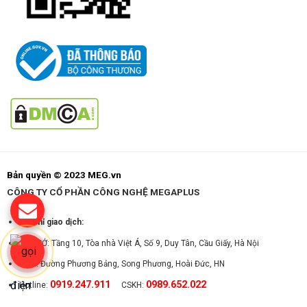
Bản quyền © 2023 MEG.vn
CÔNG TY CỔ PHẦN CÔNG NGHỆ MEGAPLUS
Địa chỉ giao dịch:
TRỤ SỞ: Tầng 10, Tòa nhà Việt Á, Số 9, Duy Tân, Cầu Giấy, Hà Nội
CS 2: Đường Phương Bảng, Song Phương, Hoài Đức, HN
0919.247.911
0989.652.022
Hotline:
CSKH: