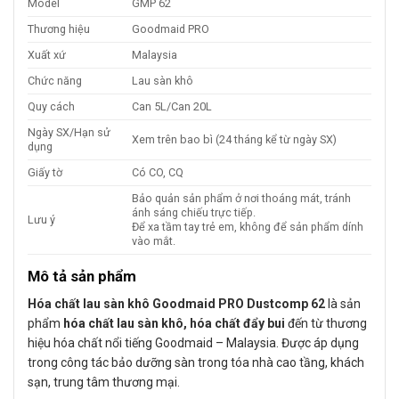
Model
GMP 62
Thương hiệu
Goodmaid PRO
Xuất xứ
Malaysia
Chức năng
Lau sàn khô
Quy cách
Can 5L/Can 20L
Ngày SX/Hạn sử
Xem trên bao bì (24 tháng kể từ ngày SX)
dụng
Giấy tờ
Có CO, CQ
Bảo quản sản phẩm ở nơi thoáng mát, tránh
ánh sáng chiếu trực tiếp.
Lưu ý
Để xa tầm tay trẻ em, không để sản phẩm dính
vào mắt.
Mô tả sản phẩm
Hóa chất lau sàn khô Goodmaid PRO Dustcomp 62
là sản
phẩm
hóa chất lau sàn khô, hóa chất đẩy bui
đến từ thương
hiệu hóa chất nổi tiếng Goodmaid – Malaysia. Được áp dụng
trong công tác bảo dưỡng sàn trong tóa nhà cao tầng, khách
sạn, trung tâm thương mại.