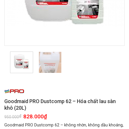
Goodmaid PRO Dustcomp 62 – Hóa chất lau sàn
khô (20L)
Giá
828.000
₫
Giá
₫
950.000
gốc
hiện
là:
tại
Goodmaid PRO Dustcomp 62 – không nhờn, không dầu khoáng,
950.000₫.
là: