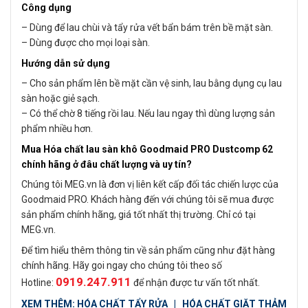
Công dụng
– Dùng để lau chùi và tẩy rửa vết bẩn bám trên bề mặt sàn.
– Dùng được cho mọi loại sàn.
Hướng dẫn sử dụng
– Cho sản phẩm lên bề mặt cần vệ sinh, lau bằng dụng cụ lau
sàn hoặc giẻ sạch.
– Có thể chờ 8 tiếng rồi lau. Nếu lau ngay thì dùng lượng sản
phẩm nhiều hơn.
Mua Hóa chất lau sàn khô Goodmaid PRO Dustcomp 62
chính hãng ở đâu chất lượng và uy tín?
Chúng tôi MEG.vn là đơn vị liên kết cấp đối tác chiến lược của
Goodmaid PRO. Khách hàng đến với chúng tôi sẽ mua được
sản phẩm chính hãng, giá tốt nhất thị trường. Chỉ có tại
MEG.vn.
Để tìm hiểu thêm thông tin về sản phẩm cũng như đặt hàng
chính hãng. Hãy goi ngay cho chúng tôi theo số
0919.247.911
Hotline:
để nhận được tư vấn tốt nhất.
XEM THÊM:
HÓA CHẤT TẨY RỬA
|
HÓA CHẤT GIẶT THẢM