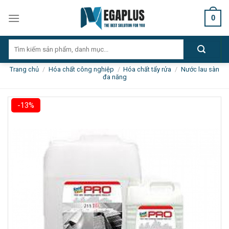
Skip
0
to
content
Tìm
kiếm:
Trang chủ
/
Hóa chất công nghiệp
/
Hóa chất tẩy rửa
/
Nước lau sàn
đa năng
-13%