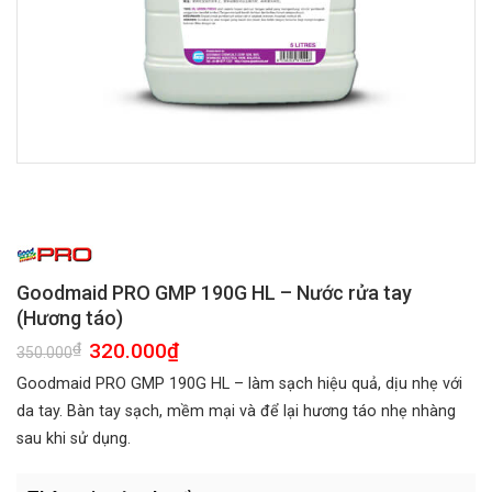
Goodmaid PRO GMP 190G HL – Nước rửa tay
(Hương táo)
Giá
320.000
₫
Giá
₫
350.000
gốc
hiện
là:
tại
Goodmaid PRO GMP 190G HL – làm sạch hiệu quả, dịu nhẹ với
350.000₫.
là:
320.000₫.
da tay. Bàn tay sạch, mềm mại và để lại hương táo nhẹ nhàng
sau khi sử dụng.