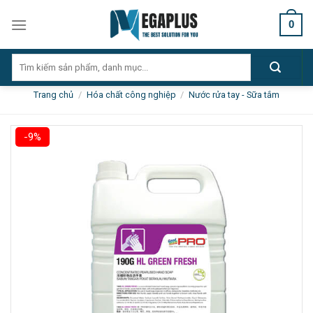
Skip
0
to
content
Tìm
kiếm:
Trang chủ
/
Hóa chất công nghiệp
/
Nước rửa tay - Sữa tắm
-9%