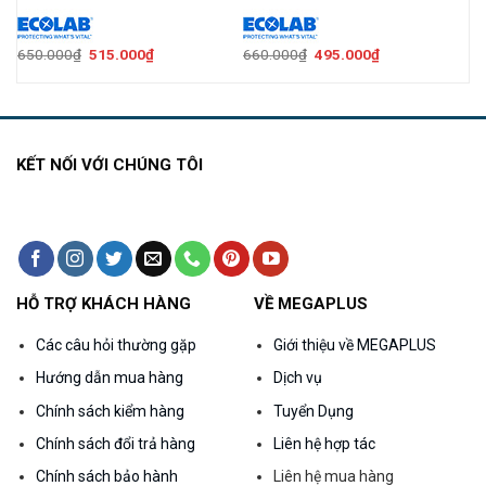
Giá
Giá
Giá
Giá
650.000
₫
515.000
₫
660.000
₫
495.000
₫
gốc
hiện
gốc
hiện
là:
tại
là:
tại
650.000₫.
là:
660.000₫.
là:
515.000₫.
495.000₫.
KẾT NỐI VỚI CHÚNG TÔI
HỖ TRỢ KHÁCH HÀNG
VỀ MEGAPLUS
Các câu hỏi thường gặp
Giới thiệu về MEGAPLUS
Hướng dẫn mua hàng
Dịch vụ
Chính sách kiểm hàng
Tuyển Dụng
Chính sách đổi trả hàng
Liên hệ hợp tác
Chính sách bảo hành
Liên hệ mua hàng