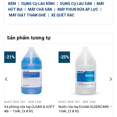
KẼM
|
DỤNG CỤ LAU KÍNH
|
DỤNG CỤ LAU SÀN
|
MÁY
HÚT BỤI
|
MÁY CHÀ SÀN
|
MÁY PHUN RỬA ÁP LỰC
|
MÁY GIẶT THẢM GHẾ
|
XE QUÉT RÁC
Sản phẩm tương tự
-21%
-25%
NƯỚC RỬA TAY - SỮA TẮM
NƯỚC RỬA TAY - SỮA TẮM
l
Xà phòng rửa tay CLEAN & SOFT
Nước rửa tay Ecolab KLEENCARE –
AB – 1GAL (3.8 lít)
1GAL (3.8 lít)