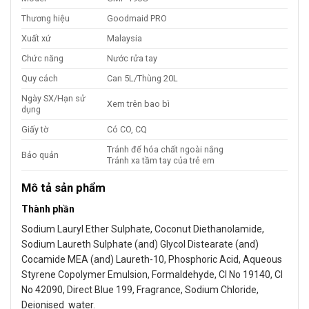
Thương hiệu
Goodmaid PRO
Xuất xứ
Malaysia
Chức năng
Nước rửa tay
Quy cách
Can 5L/Thùng 20L
Ngày SX/Hạn sử
Xem trên bao bì
dụng
Giấy tờ
Có CO, CQ
Tránh để hóa chất ngoài nắng
Bảo quản
Tránh xa tầm tay của trẻ em
Mô tả sản phẩm
Thành phần
Sodium Lauryl Ether Sulphate, Coconut Diethanolamide,
Sodium Laureth Sulphate (and) Glycol Distearate (and)
Cocamide MEA (and) Laureth-10, Phosphoric Acid, Aqueous
Styrene Copolymer Emulsion, Formaldehyde, CI No 19140, CI
No 42090, Direct Blue 199, Fragrance, Sodium Chloride,
Deionised water.