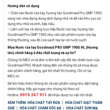
Hướng dẫn sử dụng
– Chắt can Nước rửa tay, hương táo Goodmaid Pro GMP 190G
sang các chai đựng dung dịch dạng nhỏ và để vào khu vực sử
dụng như nhà vệ sinh, bếp nấu,..
– Làm ướt tay và dùng trực tiếp Nước rửa tay, hương táo
Goodmaid Pro GMP 190G như các sản phẩm nước rửa tay
thông thường, sau đó rửa sạch tay lại với nước sạch.
Mua Nước rửa tay Goodmaid PRO GMP 190G HL (Hương
táo) chính hãng ở đâu chất lượng và uy tín?
Chúng tôi MEG.vn là đơn vị liên kết cấp đối tác chiến lược của
Goodmaid PRO. Khách hàng đến với chúng tôi sẽ mua được
sản phẩm chính hãng, giá tốt nhất thị trường. Chỉ có tại
MEG.vn.
Để tìm hiểu thêm thông tin về sản phẩm cũng như đặt hàng
chính hãng. Hãy goi ngay cho chúng tôi theo số
0919.247.911
Hotline:
để nhận được tư vấn tốt nhất.
XEM THÊM:
HÓA CHẤT TẨY RỬA
|
HÓA CHẤT GIẶT THẢM
GHẾ
|
HÓA CHẤT CHĂM SÓC ĐÁ
|
HÓA CHẤT SƠN MẠ