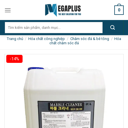
Skip
0
to
content
Tìm
kiếm:
Trang chủ
/
Hóa chất công nghiệp
/
Chăm sóc đá & bê tông
/
Hóa
chất chăm sóc đá
-14%