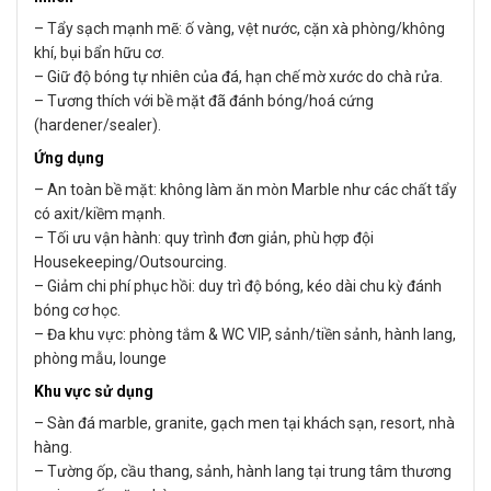
– Tẩy sạch mạnh mẽ: ố vàng, vệt nước, cặn xà phòng/không
khí, bụi bẩn hữu cơ.
– Giữ độ bóng tự nhiên của đá, hạn chế mờ xước do chà rửa.
– Tương thích với bề mặt đã đánh bóng/hoá cứng
(hardener/sealer).
Ứng dụng
– An toàn bề mặt: không làm ăn mòn Marble như các chất tẩy
có axit/kiềm mạnh.
– Tối ưu vận hành: quy trình đơn giản, phù hợp đội
Housekeeping/Outsourcing.
– Giảm chi phí phục hồi: duy trì độ bóng, kéo dài chu kỳ đánh
bóng cơ học.
– Đa khu vực: phòng tắm & WC VIP, sảnh/tiền sảnh, hành lang,
phòng mẫu, lounge
Khu vực sử dụng
– Sàn đá marble, granite, gạch men tại khách sạn, resort, nhà
hàng.
– Tường ốp, cầu thang, sảnh, hành lang tại trung tâm thương