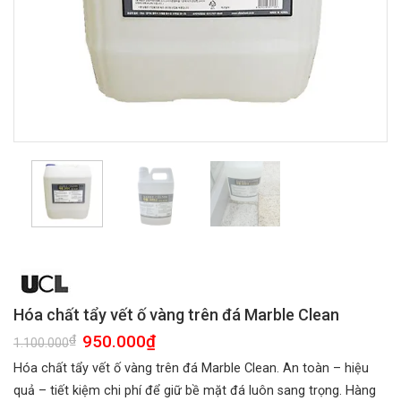
Hóa chất tẩy vết ố vàng trên đá Marble Clean
Giá
950.000
₫
Giá
₫
1.100.000
gốc
hiện
là:
tại
Hóa chất tẩy vết ố vàng trên đá Marble Clean. An toàn – hiệu
1.100.000₫.
là:
950.000₫.
quả – tiết kiệm chi phí để giữ bề mặt đá luôn sang trọng. Hàng