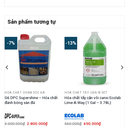
Sản phẩm tương tự
-7%
-13%
HÓA CHẤT CHĂM SÓC ĐÁ
HÓA CHẤT TẨY CẶN RỈ SÉT
–
G6 DPC Supershine – Hóa chất
Hóa chất tẩy cặn vôi canxi Ecolab
đánh bóng sàn đá
Lime-A-Way (1 Gal – 3.78L)
Giá
Giá
Giá
Giá
3.000.000
₫
2.800.000
₫
560.000
₫
490.000
₫
gốc
hiện
gốc
hiện