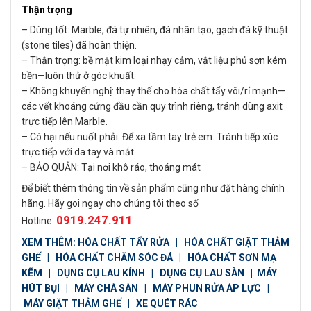
Thận trọng
– Dùng tốt: Marble, đá tự nhiên, đá nhân tạo, gạch đá kỹ thuật
(stone tiles) đã hoàn thiện.
– Thận trọng: bề mặt kim loại nhạy cảm, vật liệu phủ sơn kém
bền—luôn thử ở góc khuất.
– Không khuyến nghị: thay thế cho hóa chất tẩy vôi/rỉ mạnh—
các vết khoáng cứng đầu cần quy trình riêng, tránh dùng axit
trực tiếp lên Marble.
– Có hại nếu nuốt phải. Để xa tầm tay trẻ em. Tránh tiếp xúc
trực tiếp với da tay và mắt.
– BẢO QUẢN: Tại nơi khô ráo, thoáng mát
Để biết thêm thông tin về sản phẩm cũng như đặt hàng chính
hãng. Hãy goi ngay cho chúng tôi theo số
0919.247.911
Hotline:
XEM THÊM:
HÓA CHẤT TẨY RỬA
|
HÓA CHẤT GIẶT THẢM
GHẾ
|
HÓA CHẤT CHĂM SÓC ĐÁ
|
HÓA CHẤT SƠN MẠ
KẼM
|
DỤNG CỤ LAU KÍNH
|
DỤNG CỤ LAU SÀN
|
MÁY
HÚT BỤI
|
MÁY CHÀ SÀN
|
MÁY PHUN RỬA ÁP LỰC
|
MÁY GIẶT THẢM GHẾ
|
XE QUÉT RÁC