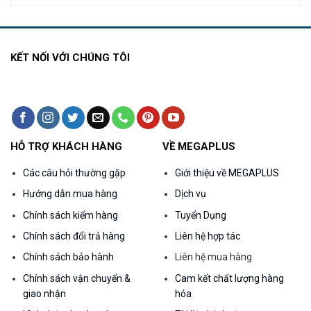
là:
tại
là:
tại
3.000.000₫.
là:
560.000₫.
là:
000₫.
2.800.000₫.
490.000₫.
KẾT NỐI VỚI CHÚNG TÔI
HỖ TRỢ KHÁCH HÀNG
VỀ MEGAPLUS
Các câu hỏi thường gặp
Giới thiệu về MEGAPLUS
Hướng dẫn mua hàng
Dịch vụ
Chính sách kiểm hàng
Tuyển Dụng
Chính sách đổi trả hàng
Liên hệ hợp tác
Chính sách bảo hành
Liên hệ mua hàng
Chính sách vận chuyển &
Cam kết chất lượng hàng
giao nhận
hóa