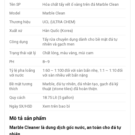
Tên SP
Hóa chất tẩy vết ố vàng trên đá Marble Clean
Model
Marble Clean
Thương hiệu
UCL (ULTRA CHEM)
Xuất xứ
Hàn Quốc (Korea)
Tẩy rửa chuyên dụng dành cho bề mặt đá tự
Công dụng
nhiên và gạch men
Trạng thái vật lý
Chất lỏng, màu vàng, mùi cam
PH
8~9
Tỷ lệ pha loãng
1:60 ~ 1:100 đối với sàn bẩn nhẹ, 1:1 ~ 1:10 đối
với nước
với sàn nhiều vết bẩn nặng
Bề mặt tương
Marble, đá tự nhiên, đá nhân tạo, gạch đá kỹ
thích
thuật (stone tiles) đã hoàn thiện.
Quy cách
18.75 Lít (5 gallon)
Ngày SX/HSD
Xem trên bao bì
Mô tả sản phẩm
Marble Cleaner là dung dịch gốc nước, an toàn cho đá tự
nhiên