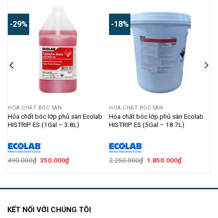
-29%
-18%
HÓA CHẤT BÓC SÀN
HÓA CHẤT BÓC SÀN
or
Hóa chất bóc lớp phủ sàn Ecolab
Hóa chất bóc lớp phủ sàn Ecolab
HISTRIP ES (1Gal – 3.8L)
HISTRIP ES (5Gal – 18.7L)
Giá
Giá
Giá
Giá
490.000
₫
350.000
₫
2.250.000
₫
1.850.000
₫
gốc
hiện
gốc
hiện
là:
tại
là:
tại
490.000₫.
là:
2.250.000₫.
là:
000₫.
350.000₫.
1.850.000₫.
KẾT NỐI VỚI CHÚNG TÔI