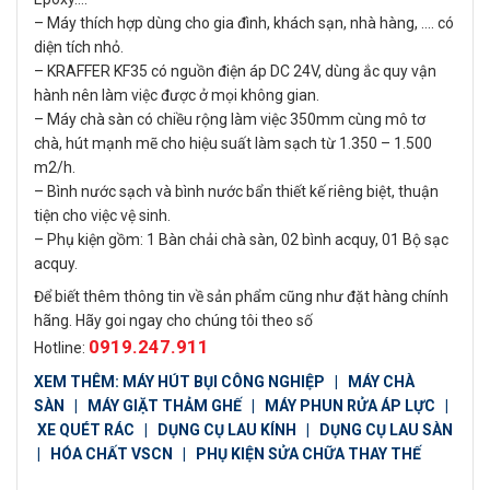
– Máy thích hợp dùng cho gia đình, khách sạn, nhà hàng, …. có
diện tích nhỏ.
– KRAFFER KF35 có nguồn điện áp DC 24V, dùng ắc quy vận
hành nên làm việc được ở mọi không gian.
– Máy chà sàn có chiều rộng làm việc 350mm cùng mô tơ
chà, hút mạnh mẽ cho hiệu suất làm sạch từ 1.350 – 1.500
m2/h.
– Bình nước sạch và bình nước bẩn thiết kế riêng biệt, thuận
tiện cho việc vệ sinh.
– Phụ kiện gồm: 1 Bàn chải chà sàn, 02 bình acquy, 01 Bộ sạc
acquy.
Để biết thêm thông tin về sản phẩm cũng như đặt hàng chính
hãng. Hãy goi ngay cho chúng tôi theo số
0919.247.911
Hotline:
XEM THÊM:
MÁY HÚT BỤI CÔNG NGHIỆP
|
MÁY CHÀ
SÀN
|
MÁY GIẶT THẢM GHẾ
|
MÁY PHUN RỬA ÁP LỰC
|
XE QUÉT RÁC
|
DỤNG CỤ LAU KÍNH
|
DỤNG CỤ LAU SÀN
|
HÓA CHẤT VSCN
|
PHỤ KIỆN SỬA CHỮA THAY THẾ