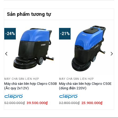
Sản phẩm tương tự
-24%
-21%
MÁY CHÀ SÀN LIÊN HỢP
MÁY CHÀ SÀN LIÊN HỢP
Máy chà sàn liên hợp Clepro C50B
Máy chà sàn liên hợp Clepro C50E
(Ắc quy 2x12V)
(dùng điện 220V)
Giá
Giá
Giá
Giá
52.000.000
₫
39.500.000
₫
32.800.000
₫
25.900.000
₫
n
gốc
hiện
gốc
hiện
là:
tại
là:
tại
52.000.000₫.
là:
32.800.000₫.
là:
.000.000₫.
39.500.000₫.
25.900.0