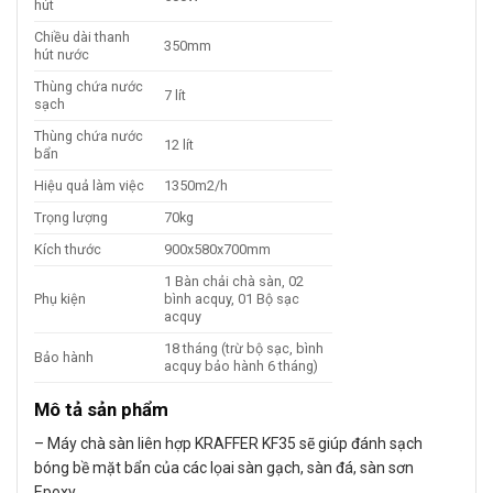
hút
Chiều dài thanh
350mm
hút nước
Thùng chứa nước
7 lít
sạch
Thùng chứa nước
12 lít
bẩn
Hiệu quả làm việc
1350m2/h
Trọng lượng
70kg
Kích thước
900x580x700mm
1 Bàn chải chà sàn, 02
Phụ kiện
bình acquy, 01 Bộ sạc
acquy
18 tháng (trừ bộ sạc, bình
Bảo hành
acquy bảo hành 6 tháng)
Mô tả sản phẩm
– Máy chà sàn liên hợp KRAFFER KF35 sẽ giúp đánh sạch
bóng bề mặt bẩn của các lọai sàn gạch, sàn đá, sàn sơn
Epoxy….