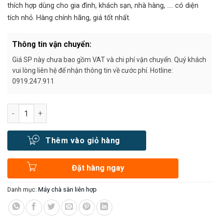
23.000.000₫.
thích hợp dùng cho gia đình, khách sạn, nhà hàng, …. có diện
tích nhỏ. Hàng chính hãng, giá tốt nhất.
Thông tin vận chuyển:
Giá SP này chưa bao gồm VAT và chi phí vận chuyển. Quý khách
vui lòng liên hệ để nhận thông tin về cước phí. Hotline:
0919.247.911
Số lượng
Thêm vào giỏ hàng
Đặt hàng ngay
Danh mục:
Máy chà sàn liên hợp