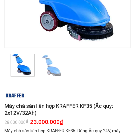
Máy chà sàn liên hợp KRAFFER KF35 (Ắc quy:
2x12V/32Ah)
Giá
23.000.000
₫
Giá
₫
28.000.000
gốc
hiện
là:
tại
Máy chà sàn liên hợp KRAFFER KF35. Dùng Ắc quy 24V, máy
28.000.000₫.
là: