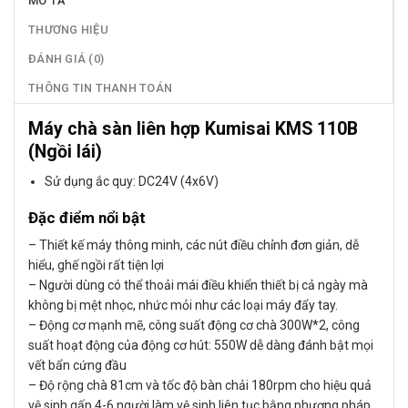
MÔ TẢ
THƯƠNG HIỆU
ĐÁNH GIÁ (0)
THÔNG TIN THANH TOÁN
Máy chà sàn liên hợp Kumisai KMS 110B
(Ngồi lái)
Sử dụng ắc quy: DC24V (4x6V)
Đặc điểm nổi bật
– Thiết kế máy thông minh, các nút điều chỉnh đơn giản, dễ
hiểu, ghế ngồi rất tiện lợi
– Người dùng có thể thoải mái điều khiển thiết bị cả ngày mà
không bị mệt nhọc, nhức mỏi như các loại máy đẩy tay.
– Động cơ mạnh mẽ, công suất động cơ chà 300W*2, công
suất hoạt động của động cơ hút: 550W dễ dàng đánh bật mọi
vết bẩn cứng đầu
– Độ rộng chà 81cm và tốc độ bàn chải 180rpm cho hiệu quả
vệ sinh gấp 4-6 người làm vệ sinh liên tục bằng phương pháp