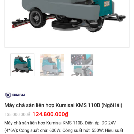
Máy chà sàn liên hợp Kumisai KMS 110B (Ngồi lái)
Giá
124.800.000
₫
Giá
₫
135.000.000
gốc
hiện
là:
tại
Máy chà sàn liên hợp Kumisai KMS 110B. Điện áp: DC 24V
135.000.000₫.
là:
124.800.000₫.
(4*6V); Công suất chà: 600W; Công suất hút: 550W; Hiệu suất