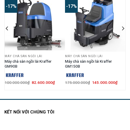
-17%
-17%
MÁY CHÀ SÀN NGỒI LÁI
MÁY CHÀ SÀN NGỒI LÁI
Máy chà sàn ngồi lái Kraffer
Máy chà sàn ngồi lái Kraffer
GM90B
GM150B
iá
Giá
Giá
Giá
Giá
100.000.000
₫
82.600.000
₫
175.000.000
₫
145.000.000
₫
iện
gốc
hiện
gốc
hiện
i
là:
tại
là:
tại
:
100.000.000₫.
là:
175.000.000₫.
là:
45.000.000₫.
82.600.000₫.
145.00
KẾT NỐI VỚI CHÚNG TÔI