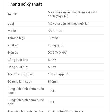
Thông số kỹ thuật
Máy chà sàn liên hợp Kumisai KMS
Tên SP
110B (Ngồi lái)
Loại
Máy chà sàn liên hợp ngồi lái
Model
KMS 110B
Thương hiệu
Kumisai
Xuất xứ
Trung Quốc
Điện áp
DC 24V (4*6V)
Công suất chà
600W
Công suất hút
550W
Tốc độ vòng quay
180 vòng/phút
Độ rộng làm sạch
810mm
Dung tích bình chứa nước
100L
sạch
Dung tích bình chứa nước
110L
bẩn
Thời gian làm việc liên tục
4 – 6h (chế độ Eco mode)