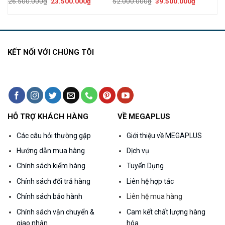
Giá
Giá
Giá
Giá
26.500.000
₫
23.500.000
₫
52.000.000
₫
39.500.000
₫
gốc
hiện
gốc
hiện
là:
tại
là:
tại
26.500.000₫.
là:
52.000.000₫.
là:
00.000₫.
23.500.000₫.
39.500.0
KẾT NỐI VỚI CHÚNG TÔI
HỖ TRỢ KHÁCH HÀNG
VỀ MEGAPLUS
Các câu hỏi thường gặp
Giới thiệu về MEGAPLUS
Hướng dẫn mua hàng
Dịch vụ
Chính sách kiểm hàng
Tuyển Dụng
Chính sách đổi trả hàng
Liên hệ hợp tác
Chính sách bảo hành
Liên hệ mua hàng
Chính sách vận chuyển &
Cam kết chất lượng hàng
giao nhận
hóa