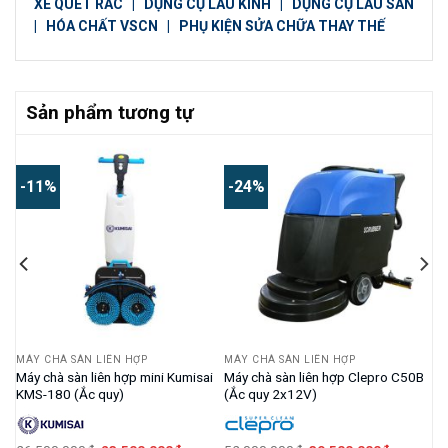
XE QUÉT RÁC
|
DỤNG CỤ LAU KÍNH
|
DỤNG CỤ LAU SÀN
|
HÓA CHẤT VSCN
|
PHỤ KIỆN SỬA CHỮA THAY THẾ
Sản phẩm tương tự
-11%
-24%
MÁY CHÀ SÀN LIÊN HỢP
MÁY CHÀ SÀN LIÊN HỢP
MS
Máy chà sàn liên hợp mini Kumisai
Máy chà sàn liên hợp Clepro C50B
KMS-180 (Ắc quy)
(Ắc quy 2x12V)