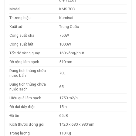
điện 220V
Model
KMS 70C
Thương hiệu
Kumisai
Xuất xứ
Trung Quốc
Công suất chà
750W
Công suất hút
1000W
Tốc độ vòng quay
160 vòng/phút
Độ rộng làm sạch
510mm
Dung tích thùng chứa
70L
nước bẩn
Dung tích thùng chứa
65L
nước sạch
Hiệu quả làm sạch
1750 m2/h
Độ dài dây điện
15m
Độ ồn
65dB
Kích thước đóng gói
1420 x 680 x 980mm
Trọng lượng
110 Kg