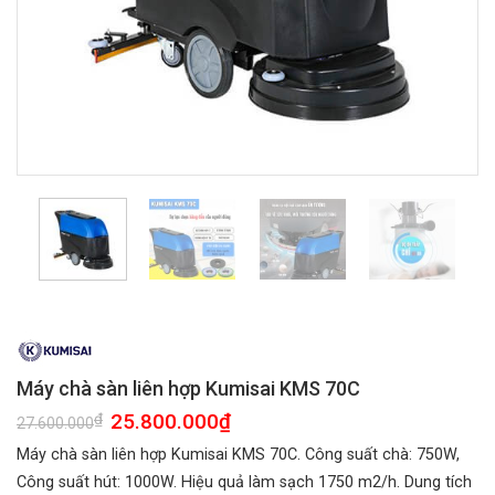
Máy chà sàn liên hợp Kumisai KMS 70C
Giá
25.800.000
₫
Giá
₫
27.600.000
gốc
hiện
là:
tại
Máy chà sàn liên hợp Kumisai KMS 70C. Công suất chà: 750W,
27.600.000₫.
là:
25.800.000₫.
Công suất hút: 1000W. Hiệu quả làm sạch 1750 m2/h. Dung tích