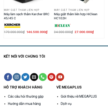
MÁY GIẶT THẢM LIÊN HỢP
MÁY GIẶT THẢM LIÊN HỢP
Máy làm sạch thảm Karcher BRC
Máy giặt thảm liên hợp HiClean
45/45 C
HC102H
Giá
Giá
Giá
Giá
170.000.000
₫
146.500.000
₫
34.000.000
₫
27.000.000
₫
gốc
hiện
gốc
hiện
là:
tại
là:
tại
170.000.000₫.
là:
34.000.000₫.
là:
00.000₫.
146.500.000₫.
27.000.0
KẾT NỐI VỚI CHÚNG TÔI
HỖ TRỢ KHÁCH HÀNG
VỀ MEGAPLUS
Các câu hỏi thường gặp
Giới thiệu về MEGAPLUS
Hướng dẫn mua hàng
Dịch vụ