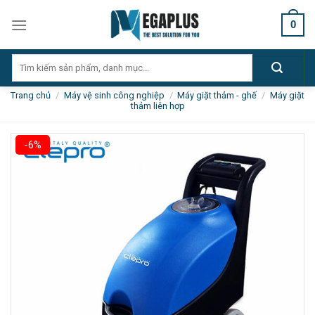
Skip
0
to
content
Tìm
kiếm:
Trang chủ
/
Máy vệ sinh công nghiệp
/
Máy giặt thảm - ghế
/
Máy giặt
thảm liên hợp
-6%