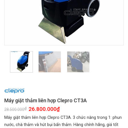
Máy giặt thảm liên hợp Clepro CT3A
Giá
26.800.000
₫
Giá
₫
28.500.000
gốc
hiện
là:
tại
Máy giặt thảm liên hợp Clepro CT3A. 3 chức năng trong 1: phun
28.500.000₫.
là:
26.800.000₫.
nước, chà thảm và hút bụi bẩn thảm. Hàng chính hãng, giá tốt