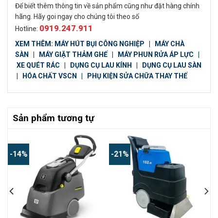
Để biết thêm thông tin về sản phẩm cũng như đặt hàng chính
hãng. Hãy goi ngay cho chúng tôi theo số
0919.247.911
Hotline:
XEM THÊM:
MÁY HÚT BỤI CÔNG NGHIỆP
|
MÁY CHÀ
SÀN
|
MÁY GIẶT THẢM GHẾ
|
MÁY PHUN RỬA ÁP LỰC
|
XE QUÉT RÁC
|
DỤNG CỤ LAU KÍNH
|
DỤNG CỤ LAU SÀN
|
HÓA CHẤT VSCN
|
PHỤ KIỆN SỬA CHỮA THAY THẾ
Sản phẩm tương tự
-14%
-21%