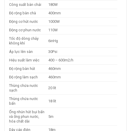
Công suất bàn chải
180W
Độ rộng bàn chà
400mm
Động cơ hút nước
1000W
Động cơ phun nước
110W
Tốc độ dòng chảy
6inHg
không khí
Áp lực lên sàn
30Psi
Hiệu suất làm việc
400 – 600m2/h
Độ rộng bàn hút
460mm
Độ rộng làm sạch
460mm
Thùng chứa nước
20 lít
sạch
Thùng chứa nước
18 lít
bẩn
Ống nhún hút bụi bẩn
và ống phun nước,
5m
hóa chất dài
Dây cáp điện
18m