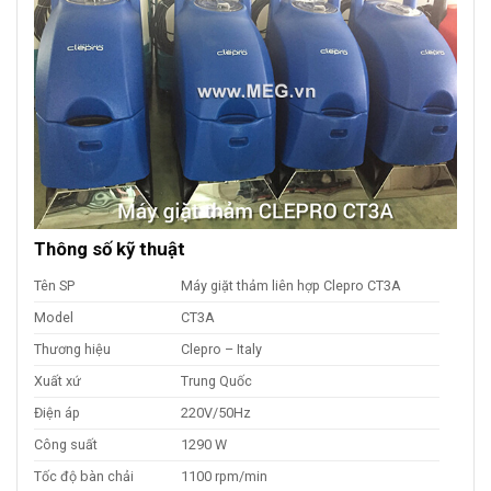
Thông số kỹ thuật
Tên SP
Máy giặt thảm liên hợp Clepro CT3A
Model
CT3A
Thương hiệu
Clepro – Italy
Xuất xứ
Trung Quốc
Điện áp
220V/50Hz
Công suất
1290 W
Tốc độ bàn chải
1100 rpm/min