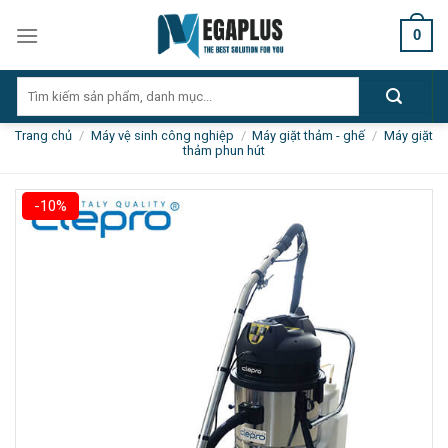
Skip
0
to
content
Tìm
kiếm:
Trang chủ
/
Máy vệ sinh công nghiệp
/
Máy giặt thảm - ghế
/
Máy giặt
thảm phun hút
-10%