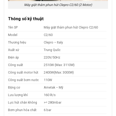
Máy giặt thảm phun hút Clepro C2/60 (2 Motor)
Thông số kỹ thuật
Tên SP
Máy giặt thảm phun hút Clepro C2/60
Model
C2/60
Thương hiệu
Clepro – Italy
Xuất xứ
Trung Quốc
Điện áp
220V/50Hz
Công suất
2510W (Max: 3110W)
Công suất motor hút
2400W(Max: 3000W)
Công suất bơm nước
110W
Động cơ
Ametak – Mỹ
Lưu lượng khí
160 lít/s
Lực hút chân không
>= 280mbar
Bơm phun hóa chất
6 bar