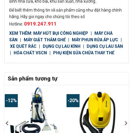
sinh nhà cửa, kho bãi, khu sản xuất, nhà xưởng..
Để biết thêm thông tin về sản phẩm cũng như đặt hàng chính
hãng. Hãy goi ngay cho chúng tôi theo số
0919.247.911
Hotline:
XEM THÊM:
MÁY HÚT BỤI CÔNG NGHIỆP
|
MÁY CHÀ
SÀN
|
MÁY GIẶT THẢM GHẾ
|
MÁY PHUN RỬA ÁP LỰC
|
XE QUÉT RÁC
|
DỤNG CỤ LAU KÍNH
|
DỤNG CỤ LAU SÀN
|
HÓA CHẤT VSCN
|
PHỤ KIỆN SỬA CHỮA THAY THẾ
Sản phẩm tương tự
-12%
-20%