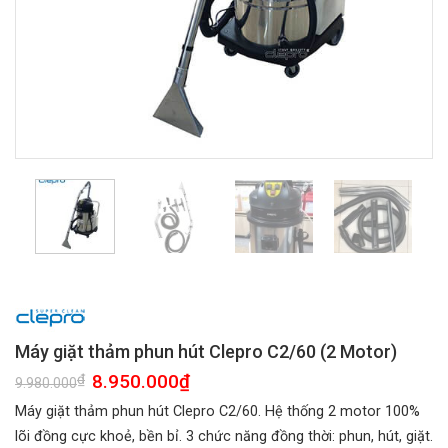
Máy giặt thảm phun hút Clepro C2/60 (2 Motor)
Giá
8.950.000
₫
Giá
₫
9.980.000
gốc
hiện
là:
tại
Máy giặt thảm phun hút Clepro C2/60. Hệ thống 2 motor 100%
9.980.000₫.
là:
8.950.000₫.
lõi đồng cực khoẻ, bền bỉ. 3 chức năng đồng thời: phun, hút, giặt.