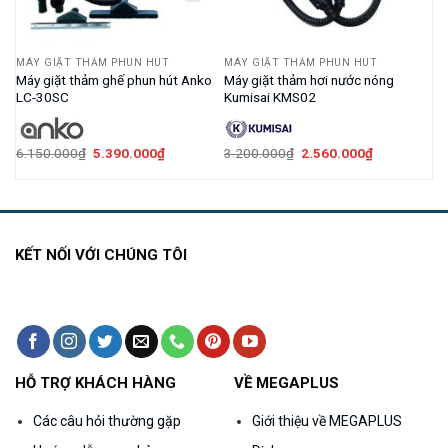
MÁY GIẶT THẢM PHUN HÚT
MÁY GIẶT THẢM PHUN HÚT
Máy giặt thảm ghế phun hút Anko
Máy giặt thảm hơi nước nóng
E2
LC-30SC
Kumisai KMS02
Giá
Giá
Giá
Giá
6.150.000
₫
5.390.000
₫
3.200.000
₫
2.560.000
₫
gốc
hiện
gốc
hiện
là:
tại
là:
tại
6.150.000₫.
là:
3.200.000₫.
là:
.000₫.
5.390.000₫.
2.560.000₫.
KẾT NỐI VỚI CHÚNG TÔI
HỖ TRỢ KHÁCH HÀNG
VỀ MEGAPLUS
Các câu hỏi thường gặp
Giới thiệu về MEGAPLUS