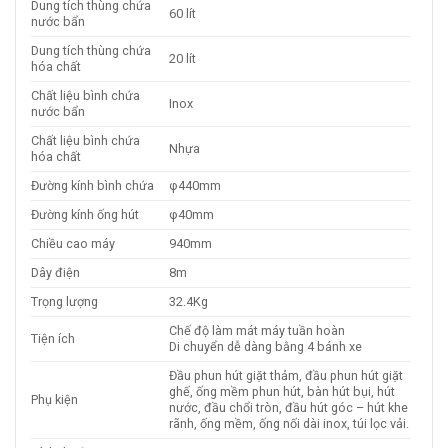
Dung tích thùng chứa
60 lít
nước bẩn
Dung tích thùng chứa
20 lít
hóa chất
Chất liệu bình chứa
Inox
nước bẩn
Chất liệu bình chứa
Nhựa
hóa chất
Đường kính bình chứa
φ440mm
Đường kính ống hút
φ40mm
Chiều cao máy
940mm
Dây điện
8m
Trọng lượng
32.4Kg
Chế độ làm mát máy tuần hoàn
Tiện ích
Di chuyển dễ dàng bằng 4 bánh xe
Đầu phun hút giặt thảm, đầu phun hút giặt
ghế, ống mềm phun hút, bàn hút bụi, hút
Phụ kiện
nước, đầu chổi tròn, đầu hút góc – hút khe
rãnh, ống mềm, ống nối dài inox, túi lọc vải.