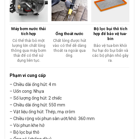
Máy bơm nước thải
Bộ lọc bụi thô tích
tích hợp
Ống thoát nước
hợp để bảo vệ tua-
bin
Có thể thải bỏ một
Chất lỏng được hút
lượng lớn chất lỏng
vào có thể dễ dàng
Bảo vệ tua-bin khỏi
thông qua máy bơm
thoát ra ngoài qua
hư hại do bụi bẩn và
thải để có thể sử
ống.
các bộ phận nhỏ gây
dụng liên tục.
ra.
Phạm vi cung cấp
– Chiều dài ống hút: 4 m
– Uốn cong: Nhựa
– Số lượng ống hút: 2 chiếc
– Chiều dài ống hút: 550 mm
– Vật liệu ống hút: Thép, mạ crôm
– Chiều rộng vòi phun sàn ướt/khô: 360 mm
– Vòi phun khe hở
– Bộ lọc bụi thô
– Ống xả (chống dầu)