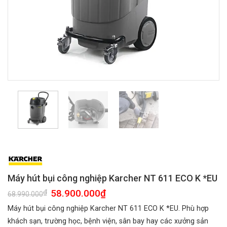
Máy hút bụi công nghiệp Karcher NT 611 ECO K *EU
Giá
58.900.000
₫
Giá
₫
68.990.000
gốc
hiện
là:
tại
Máy hút bụi công nghiệp Karcher NT 611 ECO K *EU. Phù hợp
68.990.000₫.
là:
58.900.000₫.
khách sạn, trường học, bệnh viện, sân bay hay các xưởng sản