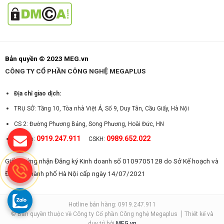
Bản quyền © 2023 MEG.vn
CÔNG TY CỔ PHẦN CÔNG NGHỆ MEGAPLUS
Địa chỉ giao dịch:
TRỤ SỞ: Tầng 10, Tòa nhà Việt Á, Số 9, Duy Tân, Cầu Giấy, Hà Nội
CS 2: Đường Phương Bảng, Song Phương, Hoài Đức, HN
0919.247.911
0989.652.022
Hotline:
CSKH:
Giấy chứng nhận Đăng ký Kinh doanh số 0109705128 do Sở Kế hoạch và
Đầu tư Thành phố Hà Nội cấp ngày 14/07/2021
Hotline bán hàng: 0919.247.911
© Bản quyền thuộc về Công ty Cổ phần Công nghệ Megaplus
Thiết kế và
duy trì bởi
MEG.vn