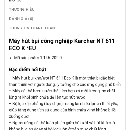
MÔ TẢ
THƯƠNG HIỆU
ĐÁNH GIÁ (0)
THÔNG TIN THANH TOÁN
Máy hút bụi công nghiệp Karcher NT 611
ECO K *EU
Mã sản phẩm 1.146-209.0
Đặc điểm nổi bật
– Máy hút bụi khô/ướt NT 611 Eco K là một thiết bị đặc biệt
thân thiện với người dùng, lý tưởng cho các ứng dụng phổ biến
– Máy có thể bơm nước thải tích hợp xả một lượng lớn chất
lỏng ra khỏi bình chứa để liên tục hút nước
– Bộ lọc xếp phẳng (tùy chọn) mang lại nhiều lợi ích thiết yếu,
giúp tăng dung tích sử dụng của bình chứa vì nó không bị lồi
xuống dưới
– Người dùng có thể luân phiên giữa hút ướt và hút khô mà
không bị gián đoạn vì bộ lọc luôn ở trên mức chất lỏng