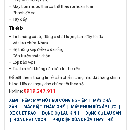
– Máy bơm nước thải có thể tháo rời hoàn toàn
– Phanh đỗ xe
– Tay đẩy
Thiết bị
– Tính năng cắt tự động ở chất lượng làm đầy tối đa
– Vật liệu chứa: Nhựa
– Hệ thống kẹp để kéo dài ống
– Cản trước chắc chắn
– Lớp bảo vệ: I
– Tua bin hút không cần bảo trì: 1 chiếc
Để biết thêm thông tin về sản phẩm cũng như đặt hàng chính
hãng. Hãy goi ngay cho chúng tôi theo số
0919.247.911
Hotline:
XEM THÊM:
MÁY HÚT BỤI CÔNG NGHIỆP
|
MÁY CHÀ
SÀN
|
MÁY GIẶT THẢM GHẾ
|
MÁY PHUN RỬA ÁP LỰC
|
XE QUÉT RÁC
|
DỤNG CỤ LAU KÍNH
|
DỤNG CỤ LAU SÀN
|
HÓA CHẤT VSCN
|
PHỤ KIỆN SỬA CHỮA THAY THẾ