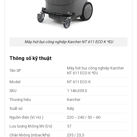
Máy hút bụi công nghiệp Karcher NT 611 ECO K *EU
Thông số kỹ thuật
Máy hút bụi công nghiệp Karcher
Tên SP
NT 611 ECO K *EU
Model
NT 611 ECO K
SKU
1.146-209.0
Thương hiệu
Karcher
Xuất xứ
Italy
Nguồn điện (V/ Hz )
220 – 240 / 50 – 60
Lưu lượng không khí (l/s)
57
Chân không (mbar/kPa)
235 / 23,5