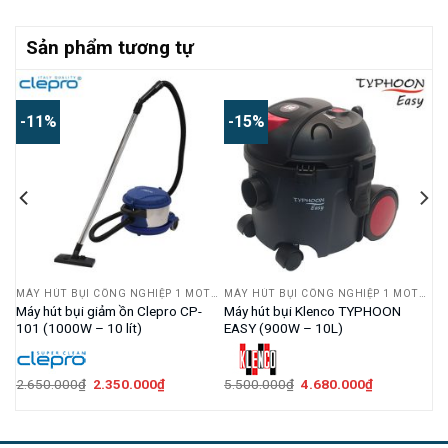
Sản phẩm tương tự
-11%
-15%
MÁY HÚT BỤI CÔNG NGHIỆP 1 MOTOR
MÁY HÚT BỤI CÔNG NGHIỆP 1 MOTOR
MÁY HÚT BỤI CÔNG NGHIỆP 1 MOTOR
20
Máy hút bụi giảm ồn Clepro CP-
Máy hút bụi Klenco TYPHOON
101 (1000W – 10 lít)
EASY (900W – 10L)
Giá
Giá
Giá
Giá
2.650.000
₫
2.350.000
₫
5.500.000
₫
4.680.000
₫
gốc
hiện
gốc
hiện
là:
tại
là:
tại
2.650.000₫.
là:
5.500.000₫.
là:
000₫.
2.350.000₫.
4.680.000₫.