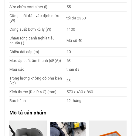
Sức chứa container (l)
55
Công suất đầu vào định mức
tối đa 2350
(W)
Công suất bơm xử lý (W)
1100
Chiều rộng danh nghĩa tiêu
Mã số 40
chuẩn ( )
Chiều dài cáp (m)
10
Mức áp suất âm thanh (dB(A))
63
Màu sắc
than đá
Trọng lượng không có phụ kiện
23
(kg)
Kích thước (D × R × C) (mm)
570 x 430 x 860
Bảo hành
12 tháng
Mô tả sản phẩm