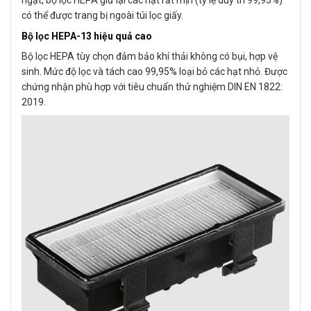
ngặt, bộ lọc HEPA giữ lại các hạt rất mịn (tỷ lệ duy trì 99,95%)
có thể được trang bị ngoài túi lọc giấy.
Bộ lọc HEPA-13 hiệu quả cao
Bộ lọc HEPA tùy chọn đảm bảo khí thải không có bụi, hợp vệ
sinh. Mức độ lọc và tách cao 99,95% loại bỏ các hạt nhỏ. Được
chứng nhận phù hợp với tiêu chuẩn thử nghiệm DIN EN 1822:
2019.