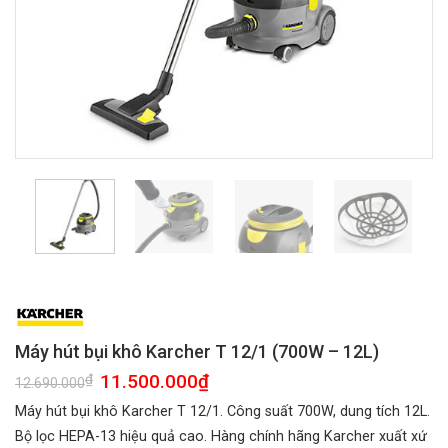
Máy hút bụi khô Karcher T 12/1 (700W – 12L)
Giá
11.500.000
₫
Giá
₫
12.690.000
gốc
hiện
là:
tại
Máy hút bụi khô Karcher T 12/1. Công suất 700W, dung tích 12L.
12.690.000₫.
là:
11.500.000₫.
Bộ lọc HEPA-13 hiệu quả cao. Hàng chính hãng Karcher xuất xứ