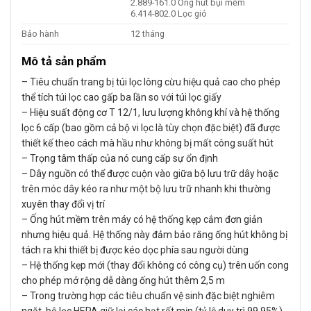
2.889-161.0 Ống hút bụi mềm
6.414-802.0 Lọc gió
Bảo hành
12 tháng
Mô tả sản phẩm
– Tiêu chuẩn trang bị túi lọc lông cừu hiệu quả cao cho phép
thể tích túi lọc cao gấp ba lần so với túi lọc giấy
– Hiệu suất động cơ T 12/1, lưu lượng không khí và hệ thống
lọc 6 cấp (bao gồm cả bộ vi lọc là tùy chọn đặc biệt) đã được
thiết kế theo cách mà hầu như không bị mất công suất hút
– Trọng tâm thấp của nó cung cấp sự ổn định
– Dây nguồn có thể được cuộn vào giữa bộ lưu trữ dây hoặc
trên móc dây kéo ra như một bộ lưu trữ nhanh khi thường
xuyên thay đổi vị trí
– Ống hút mềm trên máy có hệ thống kẹp cắm đơn giản
nhưng hiệu quả. Hệ thống này đảm bảo rằng ống hút không bị
tách ra khi thiết bị được kéo dọc phía sau người dùng
– Hệ thống kẹp mới (thay đổi không có công cụ) trên uốn cong
cho phép mở rộng dễ dàng ống hút thêm 2,5 m
– Trong trường hợp các tiêu chuẩn vệ sinh đặc biệt nghiêm