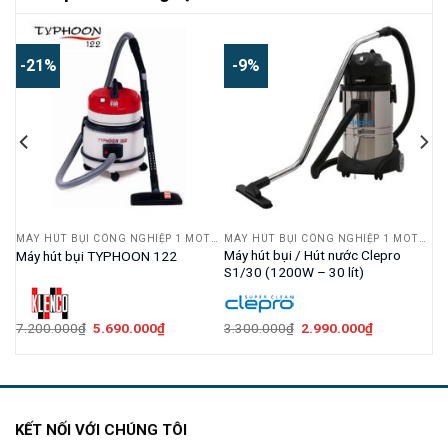
-21%
-9%
MÁY HÚT BỤI CÔNG NGHIỆP 1 MOTOR
MÁY HÚT BỤI CÔNG NGHIỆP 1 MOTOR
MÁY HÚT BỤI CÔNG NGHIỆP 1 MOTOR
I
Máy hút bụi / Hút nước Clepro
Máy hút bụi TYPHOON 122
S1/30 (1200W – 30 lít)
Giá
Giá
Giá
Giá
7.200.000
₫
5.690.000
₫
3.300.000
₫
2.990.000
₫
gốc
hiện
gốc
hiện
là:
tại
là:
tại
7.200.000₫.
là:
3.300.000₫.
là:
000₫.
5.690.000₫.
2.990.000₫.
KẾT NỐI VỚI CHÚNG TÔI