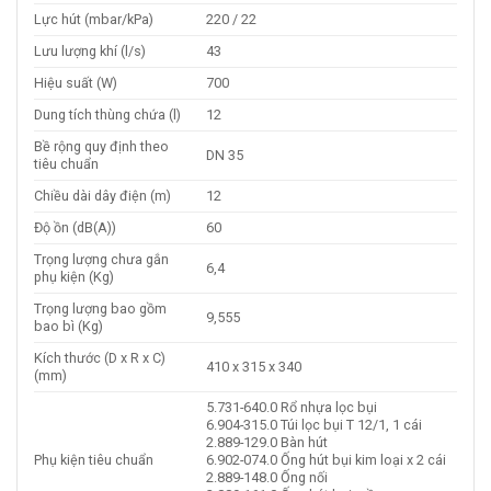
Lực hút (mbar/kPa)
220 / 22
Lưu lượng khí (l/s)
43
Hiệu suất (W)
700
Dung tích thùng chứa (l)
12
Bề rộng quy định theo
DN 35
tiêu chuẩn
Chiều dài dây điện (m)
12
Độ ồn (dB(A))
60
Trọng lượng chưa gắn
6,4
phụ kiện (Kg)
Trọng lượng bao gồm
9,555
bao bì (Kg)
Kích thước (D x R x C)
410 x 315 x 340
(mm)
5.731-640.0 Rổ nhựa lọc bụi
6.904-315.0 Túi lọc bụi T 12/1, 1 cái
2.889-129.0 Bàn hút
Phụ kiện tiêu chuẩn
6.902-074.0 Ống hút bụi kim loại x 2 cái
2.889-148.0 Ống nối