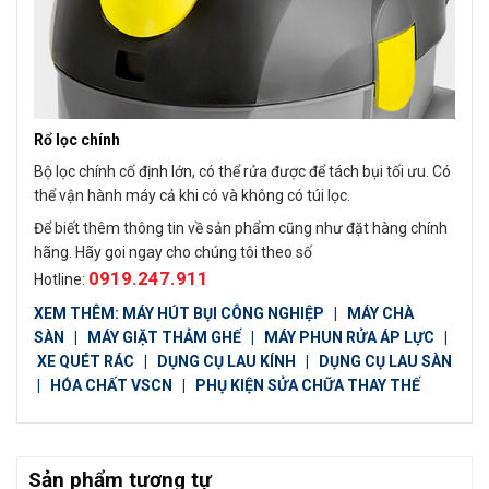
Rổ lọc chính
Bộ lọc chính cố định lớn, có thể rửa được để tách bụi tối ưu. Có
thể vận hành máy cả khi có và không có túi lọc.
Để biết thêm thông tin về sản phẩm cũng như đặt hàng chính
hãng. Hãy goi ngay cho chúng tôi theo số
0919.247.911
Hotline:
XEM THÊM:
MÁY HÚT BỤI CÔNG NGHIỆP
|
MÁY CHÀ
SÀN
|
MÁY GIẶT THẢM GHẾ
|
MÁY PHUN RỬA ÁP LỰC
|
XE QUÉT RÁC
|
DỤNG CỤ LAU KÍNH
|
DỤNG CỤ LAU SÀN
|
HÓA CHẤT VSCN
|
PHỤ KIỆN SỬA CHỮA THAY THẾ
Sản phẩm tương tự