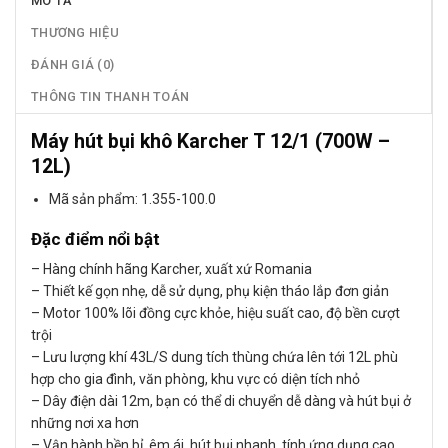
MÔ TẢ
THƯƠNG HIỆU
ĐÁNH GIÁ (0)
THÔNG TIN THANH TOÁN
Máy hút bụi khô Karcher T 12/1 (700W –
12L)
Mã sản phẩm: 1.355-100.0
Đặc điểm nổi bật
– Hàng chính hãng Karcher, xuất xứ Romania
– Thiết kế gọn nhẹ, dễ sử dụng, phụ kiện tháo lắp đơn giản
– Motor 100% lõi đồng cực khỏe, hiệu suất cao, độ bền cượt
trội
– Lưu lượng khí 43L/S dung tích thùng chứa lên tới 12L phù
hợp cho gia đình, văn phòng, khu vực có diện tích nhỏ
– Dây điện dài 12m, bạn có thể di chuyển dễ dàng và hút bụi ở
những nơi xa hơn
– Vận hành bền bỉ, êm ái, hút bụi nhanh, tính ứng dụng cao.