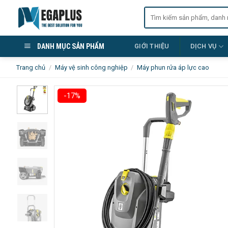
Skip
Tìm
to
kiếm:
content
DANH MỤC SẢN PHẨM
GIỚI THIỆU
DỊCH VỤ
Trang chủ
/
Máy vệ sinh công nghiệp
/
Máy phun rửa áp lực cao
-17%