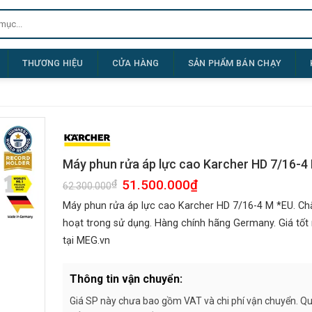
THƯƠNG HIỆU
CỬA HÀNG
SẢN PHẨM BÁN CHẠY
Máy phun rửa áp lực cao Karcher HD 7/16-4
Giá
51.500.000
₫
Giá
₫
62.300.000
gốc
hiện
là:
tại
Máy phun rửa áp lực cao Karcher HD 7/16-4 M *EU. Ch
62.300.000₫.
là:
51.500.000₫.
hoạt trong sử dụng. Hàng chính hãng Germany. Giá tốt n
tại MEG.vn
Thông tin vận chuyển:
Giá SP này chưa bao gồm VAT và chi phí vận chuyển. Quý