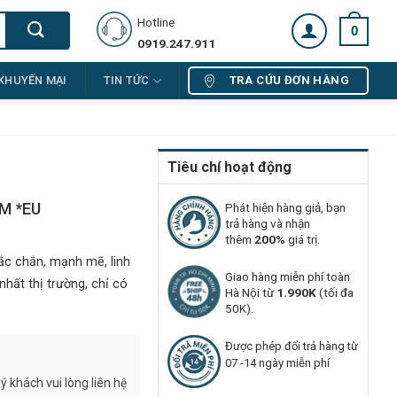
Hotline
0
0919.247.911
TRA CỨU ĐƠN HÀNG
KHUYẾN MẠI
TIN TỨC
Tiêu chí hoạt động
 M *EU
Phát hiện hàng giả, bạn
trả hàng và nhận
thêm
200%
giá trị.
ắc chắn, mạnh mẽ, linh
Giao hàng miễn phí toàn
hất thị trường, chỉ có
Hà Nội từ
1.990K
(tối đa
50K).
Được phép đổi trả hàng từ
07 -14 ngày miễn phí
 khách vui lòng liên hệ