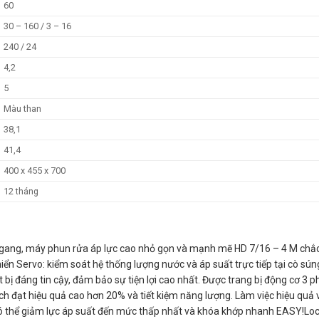
60
30 – 160 / 3 – 16
240 / 24
4,2
5
Màu than
38,1
41,4
400 x 455 x 700
12 tháng
ngang, máy phun rửa áp lực cao nhỏ gọn và mạnh mẽ HD 7/16 – 4 M c
 khiển Servo: kiểm soát hệ thống lượng nước và áp suất trực tiếp tại cò sú
bị đáng tin cậy, đảm bảo sự tiện lợi cao nhất. Được trang bị động cơ 3 p
h đạt hiệu quả cao hơn 20% và tiết kiệm năng lượng. Làm việc hiệu quả và
có thể giảm lực áp suất đến mức thấp nhất và khóa khớp nhanh
EASY!Lo