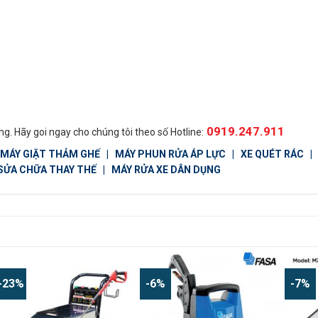
0919.247.911
g. Hãy goi ngay cho chúng tôi theo số Hotline:
MÁY GIẶT THẢM GHẾ
|
MÁY PHUN RỬA ÁP LỰC
|
XE QUÉT RÁC
 SỬA CHỮA THAY THẾ
|
MÁY RỬA XE DÂN DỤNG
-23%
-6%
-7%