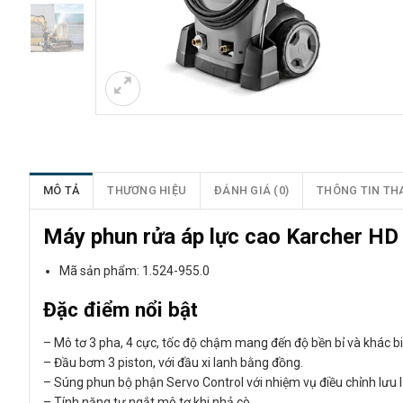
MÔ TẢ
THƯƠNG HIỆU
ĐÁNH GIÁ (0)
THÔNG TIN TH
Máy phun rửa áp lực cao Karcher HD
Mã sản phẩm: 1.524-955.0
Đặc điểm nổi bật
– Mô tơ 3 pha, 4 cực, tốc độ chậm mang đến độ bền bỉ và khác b
– Đầu bơm 3 piston, với đầu xi lanh bằng đồng.
– Súng phun bộ phận Servo Control với nhiệm vụ điều chỉnh lưu
– Tính năng tự ngắt mô tơ khi nhả cò