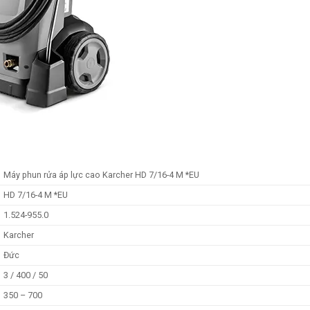
Máy phun rửa áp lực cao Karcher HD 7/16-4 M *EU
HD 7/16-4 M *EU
1.524-955.0
Karcher
Đức
3 / 400 / 50
350 – 700