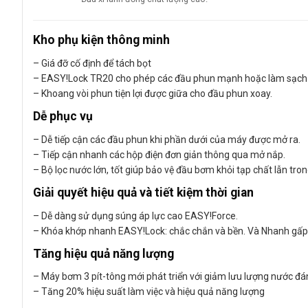
Kho phụ kiện thông minh
– Giá đỡ cố định để tách bọt
– EASY!Lock TR20 cho phép các đầu phun mạnh hoặc làm sạch b
– Khoang vòi phun tiện lợi được giữa cho đầu phun xoay.
Dễ phục vụ
– Dễ tiếp cận các đầu phun khi phần dưới của máy được mở ra.
– Tiếp cận nhanh các hộp điện đơn giản thông qua mở nắp.
– Bộ lọc nước lớn, tốt giúp bảo vệ đầu bơm khỏi tạp chất lẫn tro
Giải quyết hiệu quả và tiết kiệm thời gian
– Dễ dàng sử dụng súng áp lực cao EASY!Force.
– Khóa khớp nhanh EASY!Lock: chắc chắn và bền. Và Nhanh gấp 5
Tăng hiệu quả năng lượng
– Máy bơm 3 pít-tông mới phát triển với giảm lưu lượng nước đá
– Tăng 20% hiệu suất làm việc và hiệu quả năng lượng