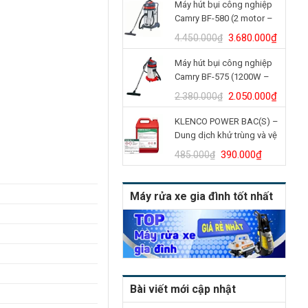
Máy hút bụi công nghiệp
là:
tại
Camry BF-580 (2 motor –
4.900.000₫.
là:
70L)
4.150.
Giá
Giá
3.680.000
₫
4.450.000
₫
gốc
hiện
Máy hút bụi công nghiệp
là:
tại
Camry BF-575 (1200W –
4.450.000₫.
là:
30L)
3.680.
Giá
Giá
2.050.000
₫
2.380.000
₫
gốc
hiện
KLENCO POWER BAC(S) –
là:
tại
Dung dịch khử trùng và vệ
2.380.000₫.
là:
sinh bồn cầu (Can 5L)
2.050.
Giá
Giá
390.000
₫
485.000
₫
gốc
hiện
là:
tại
Máy rửa xe gia đình tốt nhất
485.000₫.
là:
390.000₫
Bài viết mới cập nhật