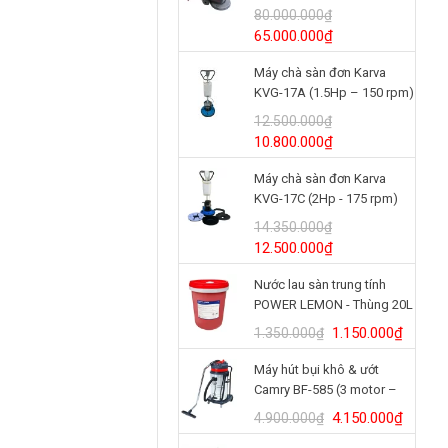
(24V/125Ah)
80.000.000
₫
Giá
Giá
65.000.000
₫
gốc
hiện
Máy chà sàn đơn Karva
là:
tại
KVG-17A (1.5Hp – 150 rpm)
80.000.000₫.
là:
65.000.000₫.
12.500.000
₫
Giá
Giá
10.800.000
₫
gốc
hiện
Máy chà sàn đơn Karva
là:
tại
KVG-17C (2Hp - 175 rpm)
12.500.000₫.
là:
10.800.000₫.
14.350.000
₫
Giá
Giá
12.500.000
₫
gốc
hiện
Nước lau sàn trung tính
là:
tại
POWER LEMON - Thùng 20L
14.350.000₫.
là:
12.500.000₫.
Giá
Giá
1.150.000
₫
1.350.000
₫
gốc
hiện
Máy hút bụi khô & ướt
là:
tại
Camry BF-585 (3 motor –
1.350.000₫.
là:
80L)
1.150.
Giá
Giá
4.150.000
₫
4.900.000
₫
gốc
hiện