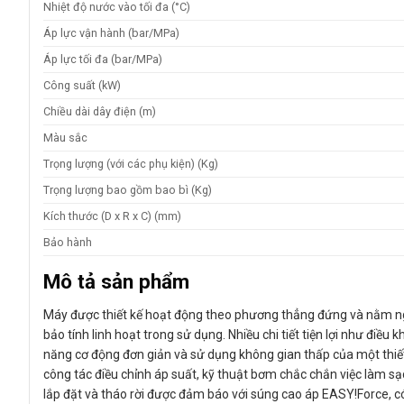
Nhiệt độ nước vào tối đa (°C)
Áp lực vận hành (bar/MPa)
Áp lực tối đa (bar/MPa)
Công suất (kW)
Chiều dài dây điện (m)
Màu sắc
Trọng lượng (với các phụ kiện) (Kg)
Trọng lượng bao gồm bao bì (Kg)
Kích thước (D x R x C) (mm)
Bảo hành
Mô tả sản phẩm
Máy được thiết kế hoạt động theo phương thẳng đứng và nằm 
bảo tính linh hoạt trong sử dụng. Nhiều chi tiết tiện lợi như điều
năng cơ động đơn giản và sử dụng không gian thấp của một thiết 
công tác điều chỉnh áp suất, kỹ thuật bơm chắc chắn việc làm sạc
lắp đặt và tháo rời được đảm báo với súng cao áp
EASY!Force
, 