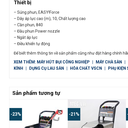
Thiết bị
– Súng phun, EASY!Force
– Dây áp lực cao (m), 10, Chất lượng cao
– Cần phun, 840
– Đầu phun Power nozzle
– Ngắt áp lực
– Điều khiển tự động
Để biết thêm thông tin về sản phẩm cũng như đặt hàng chính hãn
XEM THÊM:
MÁY HÚT BỤI CÔNG NGHIỆP
|
MÁY CHÀ SÀN
|
KÍNH
|
DỤNG CỤ LAU SÀN
|
HÓA CHẤT VSCN
|
PHỤ KIỆN
Sản phẩm tương tự
-23%
-21%