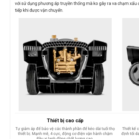
với sử dụng phương áp truyền thống mà ko gây ra va chạm xấu đến
tiếp khi được vận chuyển.
Thiết bị cao cấp
Tự giảm áp để bảo vệ các thành phần để kéo dài tuổi thọ
Thiết kế
thiết bị. Mạnh mẽ, 4 cực, động cơ điện vận hành chậm
định tối 
Đầu xi lanh đồng chất lượng cao.