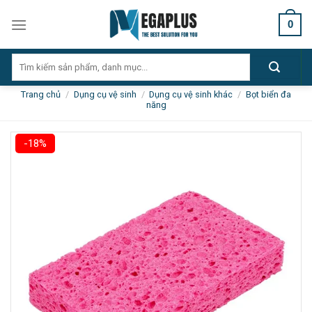
Skip
0
to
content
Tìm
kiếm:
Trang chủ
/
Dụng cụ vệ sinh
/
Dụng cụ vệ sinh khác
/
Bọt biển đa
năng
-18%