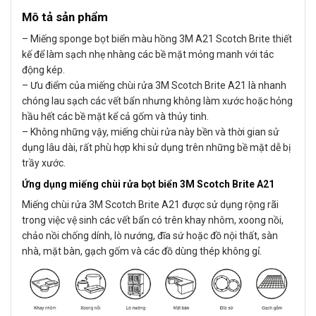
Mô tả sản phẩm
– Miếng sponge bọt biển màu hồng 3M A21 Scotch Brite thiết
kế để làm sạch nhẹ nhàng các bề mặt mỏng manh với tác
động kép.
– Ưu điểm của miếng chùi rửa 3M Scotch Brite A21 là nhanh
chóng lau sạch các vết bẩn nhưng không làm xước hoặc hỏng
hầu hết các bề mặt kể cả gốm và thủy tinh.
– Không những vậy, miếng chùi rửa này bền và thời gian sử
dụng lâu dài, rất phù hợp khi sử dụng trên những bề mặt dễ bị
trầy xước.
Ứng dụng miếng chùi rửa bọt biển 3M Scotch Brite A21
Miếng chùi rửa 3M Scotch Brite A21 được sử dụng rộng rãi
trong việc vệ sinh các vết bẩn có trên khay nhôm, xoong nồi,
chảo nồi chống dính, lò nướng, đĩa sứ hoặc đồ nội thất, sàn
nhà, mặt bàn, gạch gốm và các đồ dùng thép không gỉ.