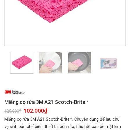
Miếng cọ rửa 3M A21 Scotch-Brite™
Giá
102.000
₫
Giá
₫
125.000
gốc
hiện
là:
tại
Miếng cọ rửa 3M A21 Scotch-Brite™. Chuyên dụng để lau chùi
125.000₫.
là:
102.000₫.
vệ sinh bàn chế biến, thiết bị, bồn rửa, hầu hết các bề mặt kim