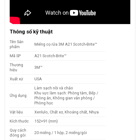
Thông số kỹ thuật
Tên Sản
Miếng cọ rửa 3M A21 Scotch-Brite™
phẩm
Mã SP
A21 Scotch-Brite™
Thương
3M™
hiệu
Xuất xứ
USA
Làm sạch nồi và chảo
Khu vực làm sạch: Phòng tắm, Bếp /
Ứng dụng
Phòng ăn, Không gian văn phòng /
Phòng học
Vật liệu
Xenlulo, Chất xơ, Khoáng chất, Nhựa
Kích thước
152×91 (mm)
Quy cách
20 miếng / 1 hộp; 2 miếng/gói
đóng gói