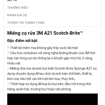
MÔ TẢ
THƯƠNG HIỆU
ĐÁNH GIÁ (0)
THÔNG TIN THANH TOÁN
Miếng cọ rửa 3M A21 Scotch-Brite™
Đặc điểm nổi bật
– Thiết kế mềm mại không gây trầy xước bề mặt
– Cấu trúc cenlulose với công nghệ kháng khuẩn của 3M tích
hợp vào từng sợi vải chống lại vi khuẩn gây mùi hôi, ố vàng,
nhàu nát.
– Miếng chà rửa vệ sinh bọt biển Scotch-Brite Sponge A21 sử
dụng chuyên dụng để lau chùi vệ sinh bàn chế biến, thiết bị,
bồn rửa, hầu hết các bề mặt kim loại, thủy tinh,…
– Thích hợp sử dụng để loại bỏ bụi bẩn, dầu mỡ trong nhà
hàng, quán bar, trường học hoặc văn phòng.