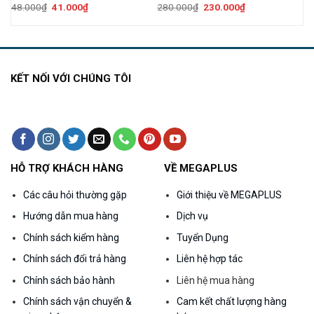
Giá
Giá
Giá
Giá
48.000
₫
41.000
₫
280.000
₫
230.000
₫
gốc
hiện
gốc
hiện
là:
tại
là:
tại
48.000₫.
là:
280.000₫.
là:
41.000₫.
230.000₫.
KẾT NỐI VỚI CHÚNG TÔI
HỖ TRỢ KHÁCH HÀNG
VỀ MEGAPLUS
Các câu hỏi thường gặp
Giới thiệu về MEGAPLUS
Hướng dẫn mua hàng
Dịch vụ
Chính sách kiểm hàng
Tuyển Dụng
Chính sách đổi trả hàng
Liên hệ hợp tác
Chính sách bảo hành
Liên hệ mua hàng
Chính sách vận chuyển &
Cam kết chất lượng hàng