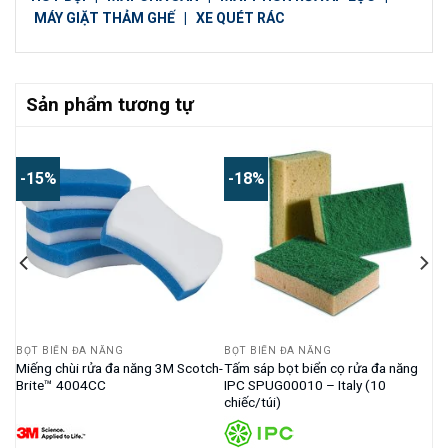
MÁY GIẶT THẢM GHẾ
|
XE QUÉT RÁC
Sản phẩm tương tự
-15%
-18%
BỌT BIỂN ĐA NĂNG
BỌT BIỂN ĐA NĂNG
Miếng chùi rửa đa năng 3M Scotch-
Tấm sáp bọt biển cọ rửa đa năng
Brite™ 4004CC
IPC SPUG00010 – Italy (10
chiếc/túi)